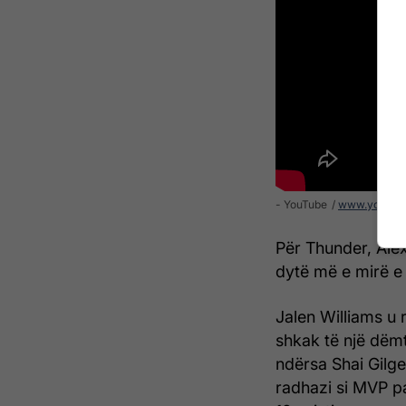
- YouTube
www.youtub
Për Thunder, Alex
dytë më e mirë e k
Jalen Williams u 
shkak të një dëm
ndërsa Shai Gilgeo
radhazi si MVP p