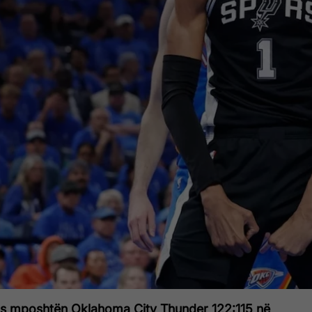
rs mposhtën Oklahoma City Thunder 122:115 në