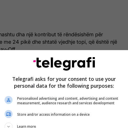
hashtu dha një kontribut të rëndësishëm për
re me 24 pikë dhe shtatë vjedhje topi, që është një
lay-Off.
hënoi 17 pikë, Devin Vassell dhe Keldon Johnson
kë secili, dhe Julian Champagnie shënoi nga 11.
Telegrafi asks for your consent to use your
i pa De'Aaron Fox për shkak të një dëmtimi në kyçin
personal data for the following purposes:
Personalised advertising and content, advertising and content
measurement, audience research and services development
Store and/or access information on a device
Learn more