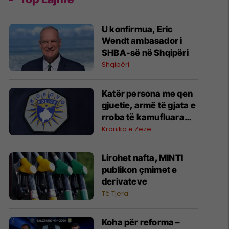
U konfirmua, Eric
Wendt ambasador i
SHBA-së në Shqipëri
Shqipëri
Katër persona me qen
gjuetie, armë të gjata e
rroba të kamufluara
janë vërejtur në Shkrel
Kronika e Zezë
të Pejës, Policia heton
rasti për kalim ilegal të
Lirohet nafta, MINTI
kufirit
publikon çmimet e
derivateve
Të Tjera
Koha për reforma –