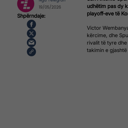
Nga
Telegrafi
udhëtim pas dy k
19/05/2026
playoff-eve të K
Victor Wembanya
kërcime, dhe Spu
rivalit të tyre d
takimin e gjashtë