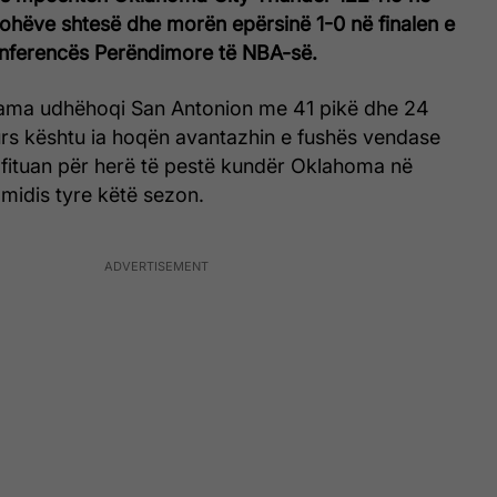
ohëve shtesë dhe morën epërsinë 1-0 në finalen e
onferencës Perëndimore të NBA-së.
ma udhëhoqi San Antonion me 41 pikë dhe 24
rs kështu ia hoqën avantazhin e fushës vendase
he fituan për herë të pestë kundër Oklahoma në
 midis tyre këtë sezon.