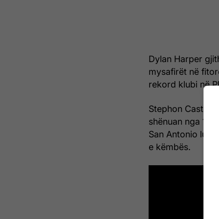
Dylan Harper gjit
mysafirët në fito
rekord klubi në P
Stephon Castle s
shënuan nga 13 pi
San Antonio luajt
e këmbës.