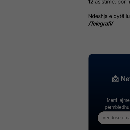
12 asistime, por 
Ndeshja e dytë l
/Telegrafi/