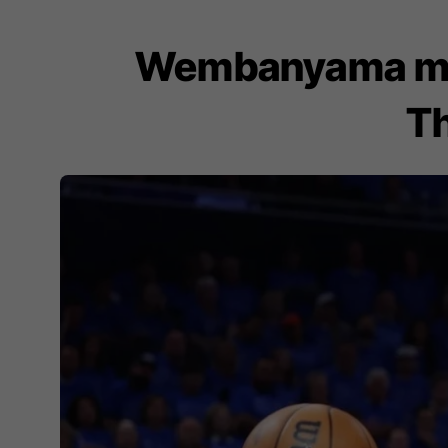
Wembanyama me 
T