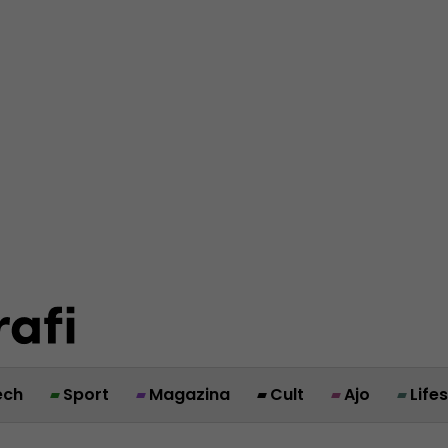
ech
Sport
Magazina
Cult
Ajo
Life