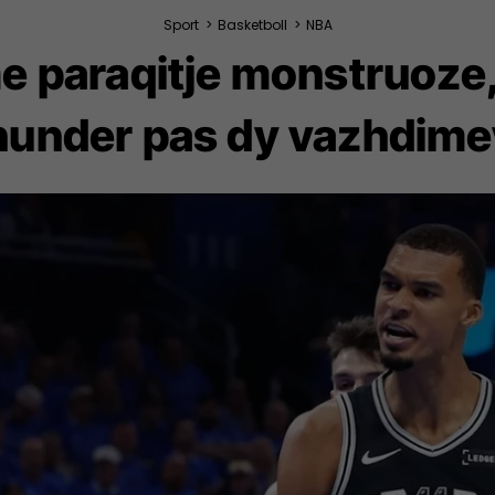
Sport
>
Basketboll
>
NBA
paraqitje monstruoze,
hunder pas dy vazhdime