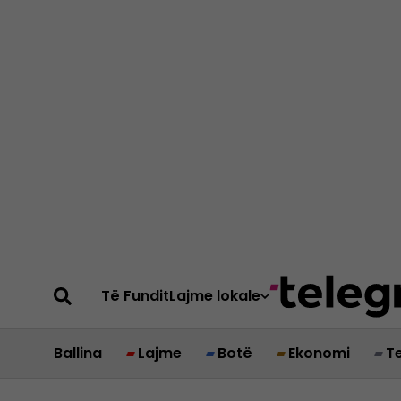
Të Fundit
Lajme lokale
Ballina
Lajme
Botë
Ekonomi
T