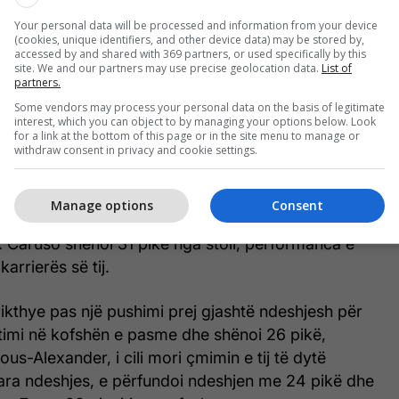
Your personal data will be processed and information from your device
(cookies, unique identifiers, and other device data) may be stored by,
accessed by and shared with 369 partners, or used specifically by this
site. We and our partners may use precise geolocation data.
List of
partners.
Some vendors may process your personal data on the basis of legitimate
interest, which you can object to by managing your options below. Look
for a link at the bottom of this page or in the site menu to manage or
withdraw consent in privacy and cookie settings.
e.com
Manage options
Consent
 Caruso shënoi 31 pikë nga stoli, performanca e
arrierës së tij.
rikthye pas një pushimi prej gjashtë ndeshjesh për
timi në kofshën e pasme dhe shënoi 26 pikë,
us-Alexander, i cili mori çmimin e tij të dytë
ara ndeshjes, e përfundoi ndeshjen me 24 pikë dhe