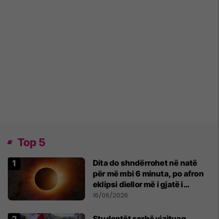
Top 5
Dita do shndërrohet në natë
për më mbi 6 minuta, po afron
eklipsi diellor më i gjatë i
shekullit të 21-të
16/06/2026
Studentët serbë vizituan