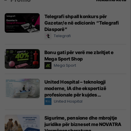
Telegrafi shpall konkurs për
Gazetar/e në edicionin “Telegrafi
Diasporë”
Telegrafi
Bonu gati për verë me zbritjet e
Mega Sport Shop
Mega Sport
United Hospital – teknologji
moderne, IA dhe ekspertizë
profesionale për kujdes
shëndetësor me standarde
United Hospital
ndërkombëtare
Sigurime, pensione dhe mbrojtje
juridike për bizneset me NOVATRA
Vermögensberatung