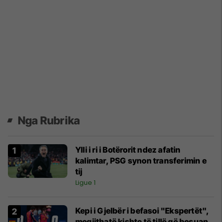
Nga Rubrika
Ylli i ri i Botërorit ndez afatin
kalimtar, PSG synon transferimin e
tij
Ligue 1
Kepi i Gjelbër i befasoi "Ekspertët",
megjithatë kishte të tillë që besuan