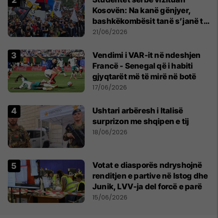
Kosovën: Na kanë gënjyer,
bashkëkombësit tanë s’janë të
shtypur
21/06/2026
Vendimi i VAR-it në ndeshjen
Francë - Senegal që i habiti
gjyqtarët më të mirë në botë
17/06/2026
Ushtari arbëresh i Italisë
surprizon me shqipen e tij
18/06/2026
Votat e diasporës ndryshojnë
renditjen e partive në Istog dhe
Junik, LVV-ja del forcë e parë
15/06/2026