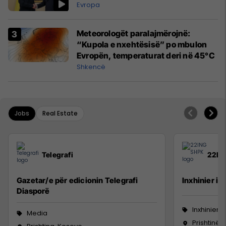
Evropa
Meteorologët paralajmërojnë:
“Kupola e nxehtësisë” po mbulon
Evropën, temperaturat deri në 45°C
Shkencë
Jobs
Real Estate
Telegrafi
22IN
Gazetar/e për edicionin Telegrafi
Inxhinier i 
Diasporë
Inxhinieri
Media
Prishtinë