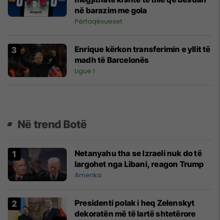
në barazim me gola
Përfaqësueset
Enrique kërkon transferimin e yllit të
madh të Barcelonës
Ligue 1
Në trend Botë
Netanyahu tha se Izraeli nuk do të
largohet nga Libani, reagon Trump
Amerika
Presidenti polak i heq Zelenskyt
dekoratën më të lartë shtetërore