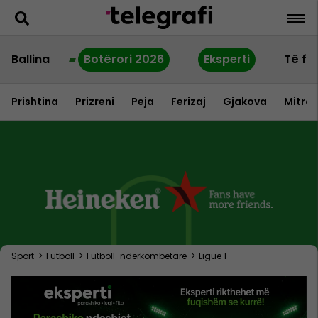
Ballina
Botërori 2026
Eksperti
Të fu
Prishtina
Prizreni
Peja
Ferizaj
Gjakova
Mitrov
Sport
>
Futboll
>
Futboll-nderkombetare
>
Ligue 1