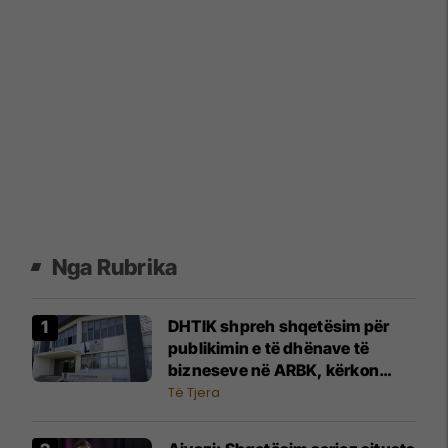
Nga Rubrika
DHTIK shpreh shqetësim për
publikimin e të dhënave të
bizneseve në ARBK, kërkon
ndërhyrje urgjente të
Të Tjera
institucioneve