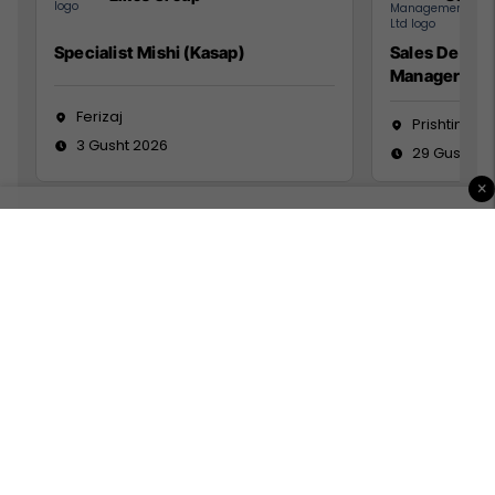
Specialist Mishi (Kasap)
Sales Devel
Manager
Ferizaj
Prishtinë
3 Gusht 2026
29 Gusht 2
×