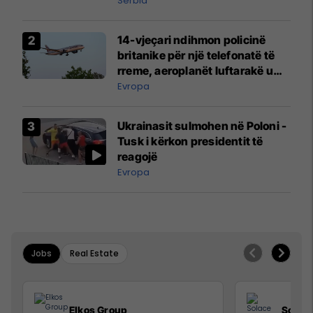
Serbia
14-vjeçari ndihmon policinë
britanike për një telefonatë të
rreme, aeroplanët luftarakë u
ngritën në ajër për të
Evropa
interceptuar fluturaken e Qatar
Airways që po shkonte drejt
Ukrainasit sulmohen në Poloni -
Mançesterit
Tusk i kërkon presidentit të
reagojë
Evropa
Jobs
Real Estate
Elkos Group
Solac