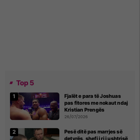
Top 5
Fjalët e para të Joshuas
pas fitores me nokaut ndaj
Kristian Prengës
26/07/2026
Pesë ditë pas marrjes së
detyrës, shefi i ri i ushtrisë