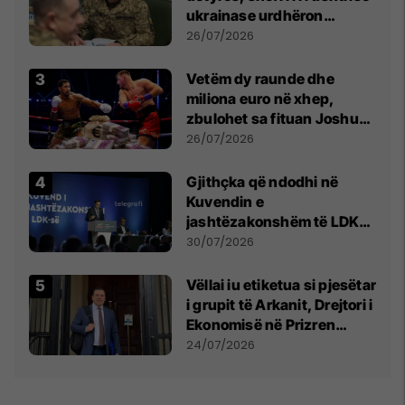
ukrainase urdhëron
kontroll të madh
26/07/2026
Vetëm dy raunde dhe
miliona euro në xhep,
zbulohet sa fituan Joshua
e Prenga
26/07/2026
Gjithçka që ndodhi në
Kuvendin e
jashtëzakonshëm të LDK-
së
30/07/2026
Vëllai iu etiketua si pjesëtar
i grupit të Arkanit, Drejtori i
Ekonomisë në Prizren
mohon pretendimet
24/07/2026