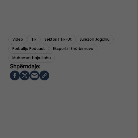
Video
Tik
Sektori I Tik-Ut
Lulezon Jagxhiu
Perballje Podcast
Eksporti I Shërbimeve
Muhamet Hajrullahu