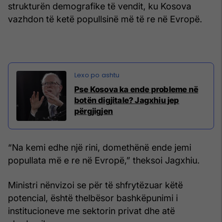
strukturën demografike të vendit, ku Kosova
vazhdon të ketë popullsinë më të re në Evropë.
Pse Kosova ka ende probleme në
botën digjitale? Jagxhiu jep
përgjigjen
“Na kemi edhe një rini, domethënë ende jemi
popullata më e re në Evropë,” theksoi Jagxhiu.
Ministri nënvizoi se për të shfrytëzuar këtë
potencial, është thelbësor bashkëpunimi i
institucioneve me sektorin privat dhe atë