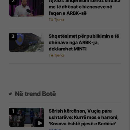
Ajvazi: Shqetësim serioz situata
me të dhënat e bizneseve në
faqen e ARBK-së
Të Tjera
Shqetësimet për publikimin e të
dhënave nga ARBK-ja,
deklarohet MINTI
Të Tjera
Në trend Botë
Sërish kërcënon, Vuçiq para
ushtarëve: Kurrë mos e harroni,
'Kosova është pjesë e Serbisë'