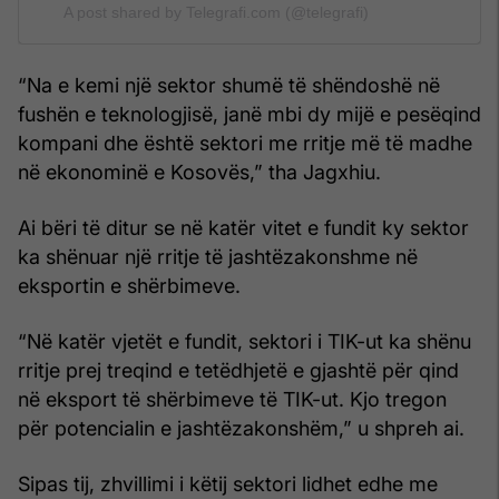
A post shared by Telegrafi.com (@telegrafi)
“Na e kemi një sektor shumë të shëndoshë në
fushën e teknologjisë, janë mbi dy mijë e pesëqind
kompani dhe është sektori me rritje më të madhe
në ekonominë e Kosovës,” tha Jagxhiu.
Ai bëri të ditur se në katër vitet e fundit ky sektor
ka shënuar një rritje të jashtëzakonshme në
eksportin e shërbimeve.
“Në katër vjetët e fundit, sektori i TIK-ut ka shënu
rritje prej treqind e tetëdhjetë e gjashtë për qind
në eksport të shërbimeve të TIK-ut. Kjo tregon
për potencialin e jashtëzakonshëm,” u shpreh ai.
Sipas tij, zhvillimi i këtij sektori lidhet edhe me