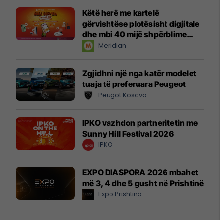
Këtë herë me kartelë
gërvishtëse plotësisht digjitale
dhe mbi 40 mijë shpërblime
instant!
Meridian
Zgjidhni një nga katër modelet
tuaja të preferuara Peugeot
Peugot Kosova
IPKO vazhdon partneritetin me
Sunny Hill Festival 2026
IPKO
EXPO DIASPORA 2026 mbahet
më 3, 4 dhe 5 gusht në Prishtinë
Expo Prishtina