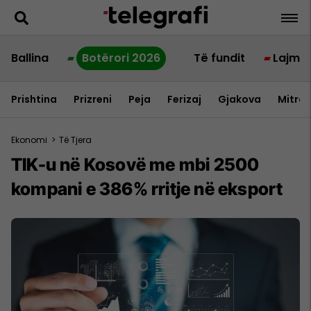
Ballina
Botërori 2026
Të fundit
Lajme
Prishtina
Prizreni
Peja
Ferizaj
Gjakova
Mitrov
Ekonomi
>
Të Tjera
TIK-u në Kosovë me mbi 2500
kompani e 386% rritje në eksport