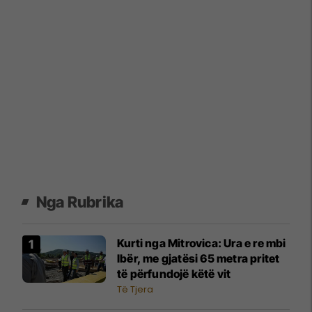
Nga Rubrika
Kurti nga Mitrovica: Ura e re mbi
Ibër, me gjatësi 65 metra pritet
të përfundojë këtë vit
Të Tjera