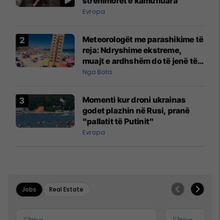
strehimoret e kamufluara
Evropa
Meteorologët me parashikime të
reja: Ndryshime ekstreme,
muajt e ardhshëm do të jenë të
pazakontë
Nga Bota
Momenti kur droni ukrainas
godet plazhin në Rusi, pranë
"pallatit të Putinit"
Evropa
Jobs
Real Estate