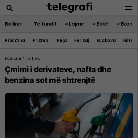
Ballina
Të fundit
Lajme
Botë
Ekono
Prishtina
Prizreni
Peja
Ferizaj
Gjakova
Mitrov
Ekonomi
>
Të Tjera
Çmimi i derivateve, nafta dhe
benzina sot më shtrenjtë