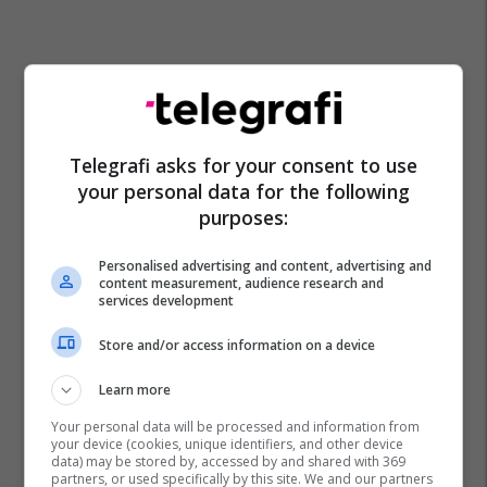
Derivatet E Naftës
Çmimi I Naftës
Telegrafi asks for your consent to use
your personal data for the following
purposes:
Personalised advertising and content, advertising and
content measurement, audience research and
services development
Store and/or access information on a device
Learn more
Your personal data will be processed and information from
your device (cookies, unique identifiers, and other device
data) may be stored by, accessed by and shared with 369
partners, or used specifically by this site. We and our partners