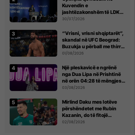
Kuvendin e
jashtëzakonshëm të LDK-
së
30/07/2026
“Vrisni, vrisni shqiptarët”,
skandal në UFC Beograd:
Buzukja u përball me thirrje
anti-shqiptare nga
01/08/2026
tribunat
Një pleskavicë e ngrënë
nga Dua Lipa në Prishtinë
në orën 04:28 të mëngjesit
- dhe bota digjitale serbe
03/08/2026
shpall gjendjen e luftës
Mirlind Daku mes lotëve
përshëndetet me Rubin
Kazanin, do të fitojë
miliona te Spartak Moska
02/08/2026