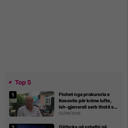
Top 5
Ftohet nga prokuroria e
Kosovës për krime lufte,
ish-gjenerali serb thotë se
dikush e tradhtoi në
02/08/2026
Beograd
Gjithçka që ndodhi në