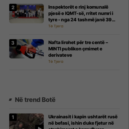
Inspektorët e rinj komunalë
pjesë e IQMT-së, rritet numri i
tyre - nga 24 tashmë janë 39
inspektorë
Të Tjera
Nafta lirohet për tre centë –
MINTI publikon çmimet e
derivateve
Të Tjera
Në trend Botë
Ukrainasit i kapin ushtarët rusë
në befasi, ishin duke fjetur në