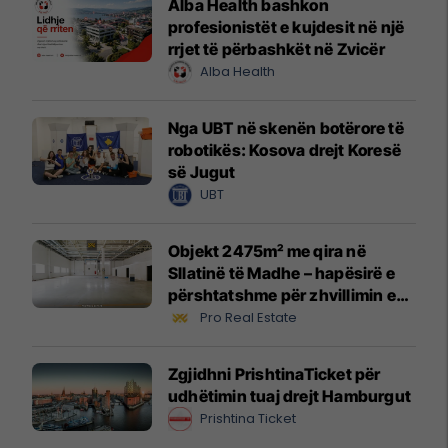
Alba Health bashkon
profesionistët e kujdesit në një
rrjet të përbashkët në Zvicër
Alba Health
Nga UBT në skenën botërore të
robotikës: Kosova drejt Koresë
së Jugut
UBT
Objekt 2475m² me qira në
Sllatinë të Madhe – hapësirë e
përshtatshme për zhvillimin e
biznesit #16068
Pro Real Estate
Zgjidhni PrishtinaTicket për
udhëtimin tuaj drejt Hamburgut
Prishtina Ticket