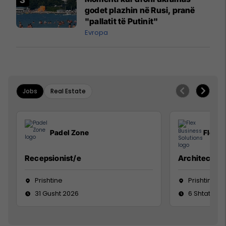
godet plazhin në Rusi, pranë
"pallatit të Putinit"
Evropa
Jobs
Real Estate
Padel Zone
Flex B
Recepsionist/e
Architect
Prishtine
Prishtinë
31 Gusht 2026
6 Shtator 2