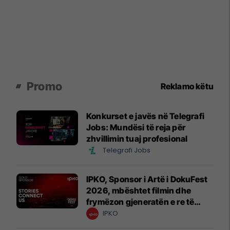
Promo
Reklamo këtu
Konkurset e javës në Telegrafi
Jobs: Mundësi të reja për
zhvillimin tuaj profesional
Telegrafi Jobs
IPKO, Sponsor i Artë i DokuFest
2026, mbështet filmin dhe
frymëzon gjeneratën e re të
krijuesve
IPKO