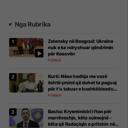
Nga Rubrika
Zelensky në Beograd: Ukraina
nuk e ka ndryshuar qëndrimin
për Kosovën
Politikë
Kurti: Nëse hedhja me vezë
është çmimi që duhet ta paguaj
për t’u takuar e bashkëbiseduar
jam i lumtur ta bëj këtë
Politikë
Basha: Kryeministri i fton për
marrëveshje, këta sulmojnë -
këta që Radoçiqin e pritshin në