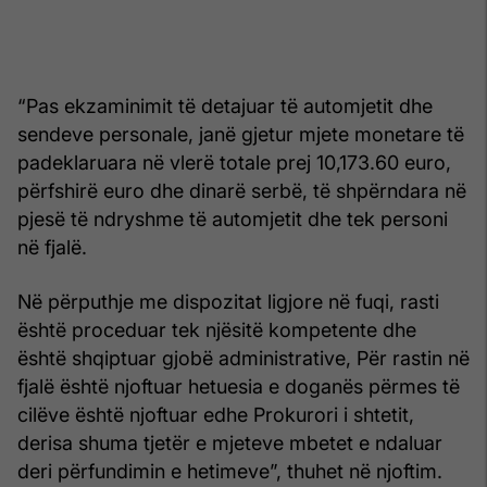
“Pas ekzaminimit të detajuar të automjetit dhe
sendeve personale, janë gjetur mjete monetare të
padeklaruara në vlerë totale prej 10,173.60 euro,
përfshirë euro dhe dinarë serbë, të shpërndara në
pjesë të ndryshme të automjetit dhe tek personi
në fjalë.
Në përputhje me dispozitat ligjore në fuqi, rasti
është proceduar tek njësitë kompetente dhe
është shqiptuar gjobë administrative, Për rastin në
fjalë është njoftuar hetuesia e doganës përmes të
cilëve është njoftuar edhe Prokurori i shtetit,
derisa shuma tjetër e mjeteve mbetet e ndaluar
deri përfundimin e hetimeve”, thuhet në njoftim.