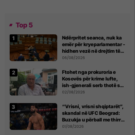
Top 5
Ndërpritet seanca, nuk ka
emër për kryeparlamentar -
hidhen vezë në drejtim të
Kurtit
06/08/2026
Ftohet nga prokuroria e
Kosovës për krime lufte,
ish-gjenerali serb thotë se
dikush e tradhtoi në
02/08/2026
Beograd
“Vrisni, vrisni shqiptarët”,
skandal në UFC Beograd:
Buzukja u përball me thirrje
anti-shqiptare nga
01/08/2026
tribunat