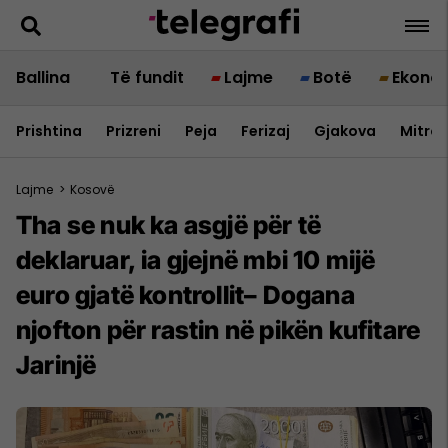
Ballina
Të fundit
Lajme
Botë
Ekono
Prishtina
Prizreni
Peja
Ferizaj
Gjakova
Mitrov
Lajme
>
Kosovë
Tha se nuk ka asgjë për të
deklaruar, ia gjejnë mbi 10 mijë
euro gjatë kontrollit– Dogana
njofton për rastin në pikën kufitare
Jarinjë