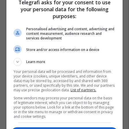
Telegrafi asks for your consent to use
your personal data for the following
purposes:
Personalised advertising and content, advertising and
content measurement, audience research and
services development
Store and/or access information on a device
Learn more
Your personal data will be processed and information from
your device (cookies, unique identifiers, and other device
data) may be stored by, accessed by and shared with 369
partners, or used specifically by this site. We and our partners
may use precise geolocation data.
List of partners.
Some vendors may process your personal data on the basis
of legitimate interest, which you can object to by managing
Jarinjë
Dogana E Kosovës
Para Të Padeklaruara
your options below. Look for a link at the bottom of this page
or in the site menu to manage or withdraw consent in privacy
and cookie settings.