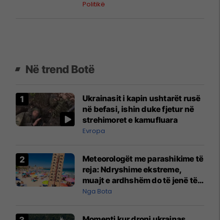
kryeministri
Politikë
Në trend Botë
Ukrainasit i kapin ushtarët rusë
në befasi, ishin duke fjetur në
strehimoret e kamufluara
Evropa
Meteorologët me parashikime të
reja: Ndryshime ekstreme,
muajt e ardhshëm do të jenë të
pazakontë
Nga Bota
Momenti kur droni ukrainas