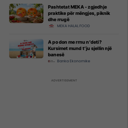
Pashtetat MEKA - zgjedhje
praktike për mëngjes, piknik
dhe rrugë
MEKA HALAL FOOD
A po don me rrnu n’deti?
Kursimet mund t’ju sjellin një
banesë
Banka Ekonomike