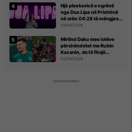
Një pleskavicë e ngrënë
nga Dua Lipa në Prishtinë
në orën 04:28 të mëngjesit
- dhe bota digjitale serbe
03/08/2026
shpall gjendjen e luftës
Mirlind Daku mes lotëve
përshëndetet me Rubin
Kazanin, do të fitojë
miliona te Spartak Moska
02/08/2026