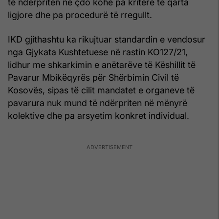
të ndërpriten në çdo kohë pa kritere të qarta
ligjore dhe pa procedurë të rregullt.
IKD gjithashtu ka rikujtuar standardin e vendosur
nga Gjykata Kushtetuese në rastin KO127/21,
lidhur me shkarkimin e anëtarëve të Këshillit të
Pavarur Mbikëqyrës për Shërbimin Civil të
Kosovës, sipas të cilit mandatet e organeve të
pavarura nuk mund të ndërpriten në mënyrë
kolektive dhe pa arsyetim konkret individual.