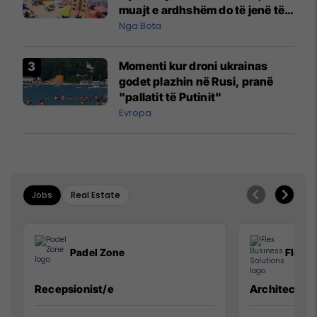
muajt e ardhshëm do të jenë të
pazakontë
Nga Bota
Momenti kur droni ukrainas
godet plazhin në Rusi, pranë
"pallatit të Putinit"
Evropa
Jobs
Real Estate
Padel Zone
Flex B
Recepsionist/e
Architect