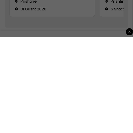
Prishtine
Prishtinë
31 Gusht 2026
6 Shtator 2
×