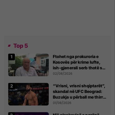
Top 5
Ftohet nga prokuroria e
Kosovës për krime lufte,
ish-gjenerali serb thotë se
dikush e tradhtoi në
02/08/2026
Beograd
“Vrisni, vrisni shqiptarët”,
skandal në UFC Beograd:
Buzukja u përball me thirrje
anti-shqiptare nga
01/08/2026
tribunat
Një pleskavicë e ngrënë