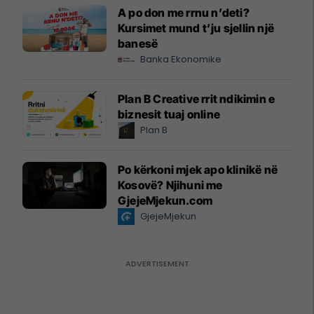
A po don me rrnu n’deti?
Kursimet mund t’ju sjellin një
banesë
Banka Ekonomike
Plan B Creative rrit ndikimin e
biznesit tuaj online
Plan B
Po kërkoni mjek apo klinikë në
Kosovë? Njihuni me
GjejeMjekun.com
GjejeMjekun