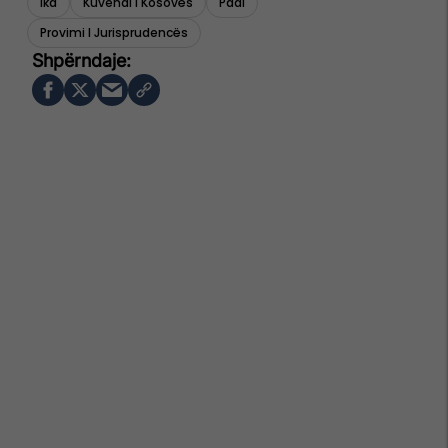
Ikd
Kuvendi I Kosovës
Padi
Provimi I Jurisprudencës