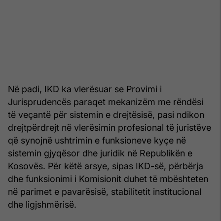
Në padi, IKD ka vlerësuar se Provimi i
Jurisprudencës paraqet mekanizëm me rëndësi
të veçantë për sistemin e drejtësisë, pasi ndikon
drejtpërdrejt në vlerësimin profesional të juristëve
që synojnë ushtrimin e funksioneve kyçe në
sistemin gjyqësor dhe juridik në Republikën e
Kosovës. Për këtë arsye, sipas IKD-së, përbërja
dhe funksionimi i Komisionit duhet të mbështeten
në parimet e pavarësisë, stabilitetit institucional
dhe ligjshmërisë.