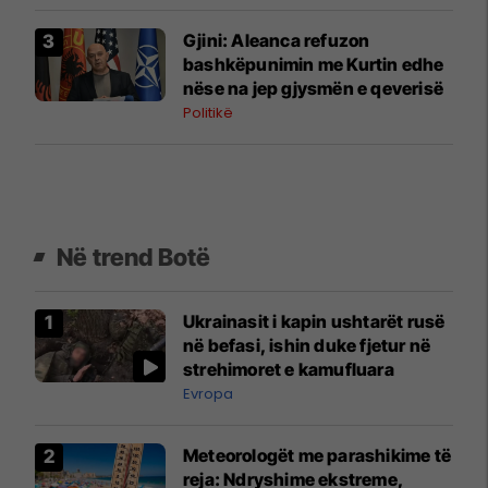
​Gjini: Aleanca refuzon
bashkëpunimin me Kurtin edhe
nëse na jep gjysmën e qeverisë
Politikë
Në trend Botë
Ukrainasit i kapin ushtarët rusë
në befasi, ishin duke fjetur në
strehimoret e kamufluara
Evropa
Meteorologët me parashikime të
reja: Ndryshime ekstreme,