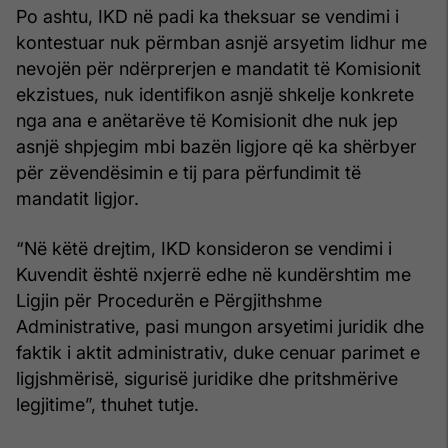
Po ashtu, IKD në padi ka theksuar se vendimi i
kontestuar nuk përmban asnjë arsyetim lidhur me
nevojën për ndërprerjen e mandatit të Komisionit
ekzistues, nuk identifikon asnjë shkelje konkrete
nga ana e anëtarëve të Komisionit dhe nuk jep
asnjë shpjegim mbi bazën ligjore që ka shërbyer
për zëvendësimin e tij para përfundimit të
mandatit ligjor.
“Në këtë drejtim, IKD konsideron se vendimi i
Kuvendit është nxjerrë edhe në kundërshtim me
Ligjin për Procedurën e Përgjithshme
Administrative, pasi mungon arsyetimi juridik dhe
faktik i aktit administrativ, duke cenuar parimet e
ligjshmërisë, sigurisë juridike dhe pritshmërive
legjitime”, thuhet tutje.