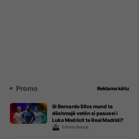
Promo
Reklamo këtu
Si Bernardo Silva mund ta
dëshmojë vetën si pasuesi i
Luka Modricit te Real Madridi?
Edonis Bytyqi