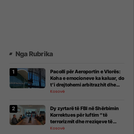
Nga Rubrika
Pacolli për Aeroportin e Vlorës:
Koha e emocioneve ka kaluar, do
t’i drejtohemi arbitrazhit dhe
drejtësisë
Kosovë
Dy zyrtarë të FBI në Shërbimin
Korrektues për luftim “të
terrorizmit dhe rreziqeve të
sigurisë”
Kosovë