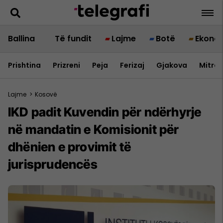
Ballina
Të fundit
Lajme
Botë
Ekono
Prishtina
Prizreni
Peja
Ferizaj
Gjakova
Mitrov
Lajme
>
Kosovë
IKD padit Kuvendin për ndërhyrje
në mandatin e Komisionit për
dhënien e provimit të
jurisprudencës