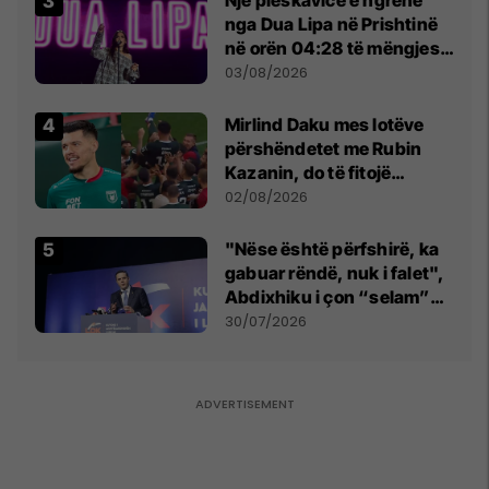
nga Dua Lipa në Prishtinë
në orën 04:28 të mëngjesit
- dhe bota digjitale serbe
03/08/2026
shpall gjendjen e luftës
Mirlind Daku mes lotëve
përshëndetet me Rubin
Kazanin, do të fitojë
miliona te Spartak Moska
02/08/2026
"Nëse është përfshirë, ka
gabuar rëndë, nuk i falet",
Abdixhiku i çon “selam”
Përparim Ramës
30/07/2026