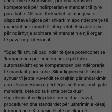
anëtarëve të Komisionit, por nuk parasheh
kompetencë për ndërprerjen e mandatit të tyre
para kohe. Në padi theksohet se mungesa e
dispozitave ligjore për shkarkim apo ndërprerje të
mandatit nuk mund të interpretohet si autorizim
për ndërhyrje arbitrare në mandatin e një organi
të pavarur profesional.
“Specifikisht, në padi ndër të tjera potencohet se
‘kompetenca për emërim nuk e përfshin
automatikisht edhe kompetencën për ndërprerje
të mandatit para kohe. Sikur ligjvënësi të kishte
synuar t’i jepte Kuvendit të drejtën për shkarkimin
apo zëvendësimin e përbërjes së Komisionit gjatë
mandatit, këtë do ta kishte përcaktuar
shprehimisht në ligj duke përcaktuar bazat,
procedurën dhe standardet për ushtrimin e kësaj
kompetence. Kjo qasje është ndjekur në