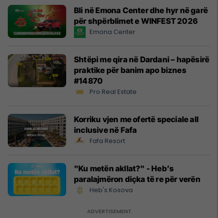
Bli në Emona Center dhe hyr në garë
për shpërblimet e WINFEST 2026
Emona Center
Shtëpi me qira në Dardani – hapësirë
praktike për banim apo biznes
#14870
Pro Real Estate
Korriku vjen me ofertë speciale all
inclusive në Fafa
Fafa Resort
"Ku metën akllat?" - Heb’s
paralajmëron diçka të re për verën
Heb's Kosova