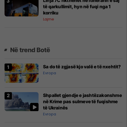
Linja 7C rikthehet në itinerarin e saj
të qarkullimit, hyn në fuqi nga 1
korriku
Lajme
Në trend Botë
Sa do të zgjasë kjo valë e të nxehtit?
Evropa
Shpallet gjendje e jashtëzakonshme
në Krime pas sulmeve të fuqishme
të Ukrainës
Evropa