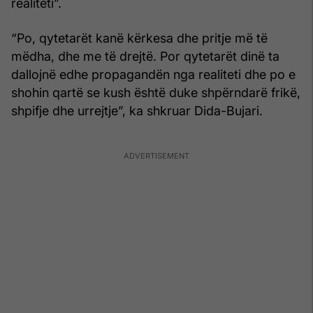
realiteti”.
“Po, qytetarët kanë kërkesa dhe pritje më të
mëdha, dhe me të drejtë. Por qytetarët dinë ta
dallojnë edhe propagandën nga realiteti dhe po e
shohin qartë se kush është duke shpërndarë frikë,
shpifje dhe urrejtje”, ka shkruar Dida-Bujari.