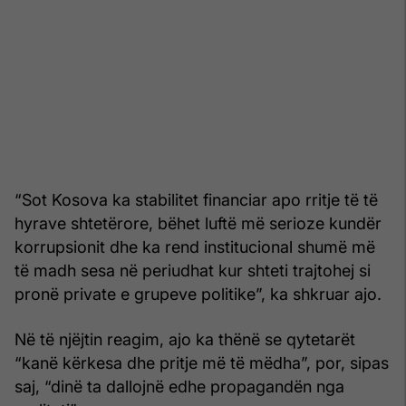
“Sot Kosova ka stabilitet financiar apo rritje të të
hyrave shtetërore, bëhet luftë më serioze kundër
korrupsionit dhe ka rend institucional shumë më
të madh sesa në periudhat kur shteti trajtohej si
pronë private e grupeve politike”, ka shkruar ajo.
Në të njëjtin reagim, ajo ka thënë se qytetarët
“kanë kërkesa dhe pritje më të mëdha”, por, sipas
saj, “dinë ta dallojnë edhe propagandën nga