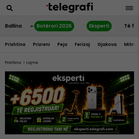
Ballina
Botërori 2026
Eksperti
Të fu
Prishtina
Prizreni
Peja
Ferizaj
Gjakova
Mitrov
Prishtina
>
Lajme