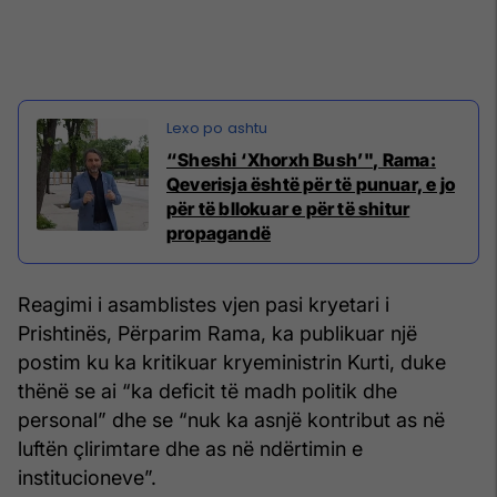
“Sheshi ‘Xhorxh Bush’", Rama:
Qeverisja është për të punuar, e jo
për të bllokuar e për të shitur
propagandë
Reagimi i asamblistes vjen pasi kryetari i
Prishtinës, Përparim Rama, ka publikuar një
postim ku ka kritikuar kryeministrin Kurti, duke
thënë se ai “ka deficit të madh politik dhe
personal” dhe se “nuk ka asnjë kontribut as në
luftën çlirimtare dhe as në ndërtimin e
institucioneve”.