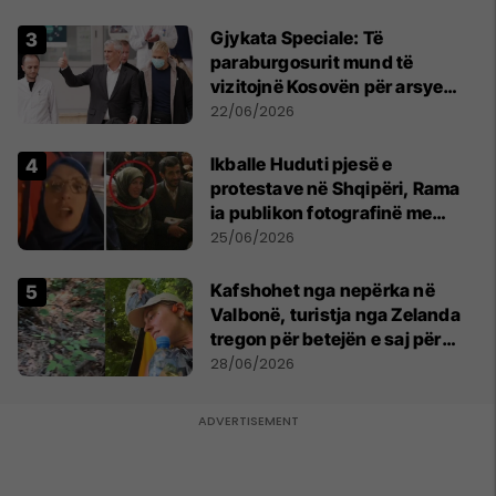
​Gjykata Speciale: Të
paraburgosurit mund të
vizitojnë Kosovën për arsye
humanitare
22/06/2026
Ikballe Huduti pjesë e
protestave në Shqipëri, Rama
ia publikon fotografinë me
Ahmadinejadin e Iranit
25/06/2026
Kafshohet nga nepërka në
Valbonë, turistja nga Zelanda
tregon për betejën e saj për
mbijetesë
28/06/2026