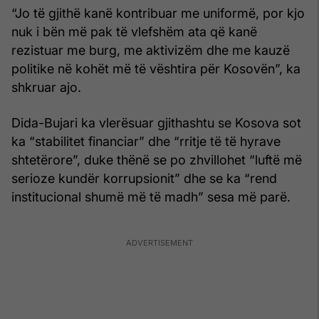
“Jo të gjithë kanë kontribuar me uniformë, por kjo
nuk i bën më pak të vlefshëm ata që kanë
rezistuar me burg, me aktivizëm dhe me kauzë
politike në kohët më të vështira për Kosovën”, ka
shkruar ajo.
Dida-Bujari ka vlerësuar gjithashtu se Kosova sot
ka “stabilitet financiar” dhe “rritje të të hyrave
shtetërore”, duke thënë se po zhvillohet “luftë më
serioze kundër korrupsionit” dhe se ka “rend
institucional shumë më të madh” sesa më parë.