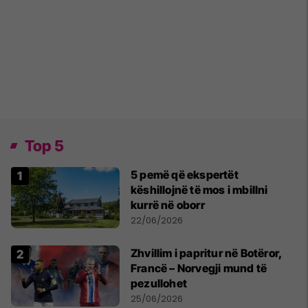
Top 5
5 pemë që ekspertët
këshillojnë të mos i mbillni
kurrë në oborr
22/06/2026
Zhvillim i papritur në Botëror,
Francë – Norvegji mund të
pezullohet
25/06/2026