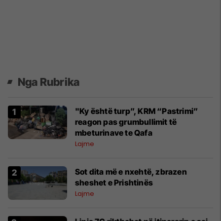
Nga Rubrika
"Ky është turp”, KRM “Pastrimi”
reagon pas grumbullimit të
mbeturinave te Qafa
Lajme
Sot dita më e nxehtë, zbrazen
sheshet e Prishtinës
Lajme