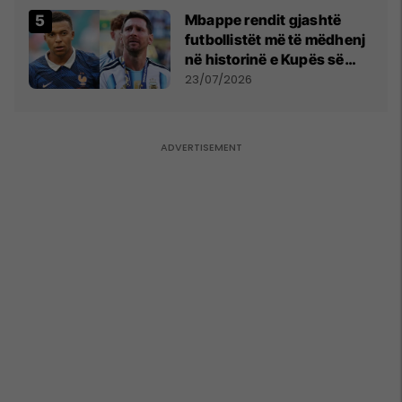
Mbappe rendit gjashtë
futbollistët më të mëdhenj
në historinë e Kupës së
Botës, Messi mbetet i dyti
23/07/2026