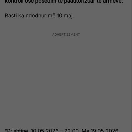
kontroll ose posedim të paautorizuar të armëve.
Rasti ka ndodhur më 10 maj.
“Prishtinë, 10.05.2026 – 22:00. Me 19.05.2026