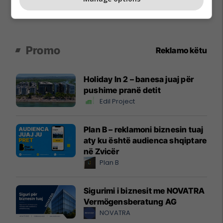
Promo
Reklamo këtu
Holiday In 2 – banesa juaj për
pushime pranë detit
Edil Project
Plan B – reklamoni biznesin tuaj
aty ku është audienca shqiptare
në Zvicër
Plan B
Sigurimi i biznesit me NOVATRA
Vermögensberatung AG
NOVATRA