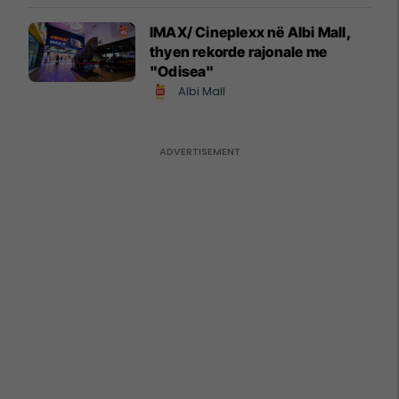
IMAX/ Cineplexx në Albi Mall,
thyen rekorde rajonale me
"Odisea"
Albi Mall