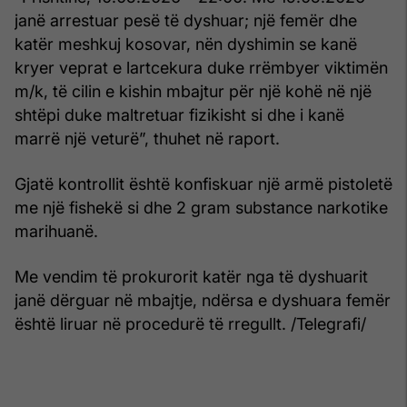
janë arrestuar pesë të dyshuar; një femër dhe
katër meshkuj kosovar, nën dyshimin se kanë
kryer veprat e lartcekura duke rrëmbyer viktimën
m/k, të cilin e kishin mbajtur për një kohë në një
shtëpi duke maltretuar fizikisht si dhe i kanë
marrë një veturë”, thuhet në raport.
Gjatë kontrollit është konfiskuar një armë pistoletë
me një fishekë si dhe 2 gram substance narkotike
marihuanë.
Me vendim të prokurorit katër nga të dyshuarit
janë dërguar në mbajtje, ndërsa e dyshuara femër
është liruar në procedurë të rregullt. /Telegrafi/