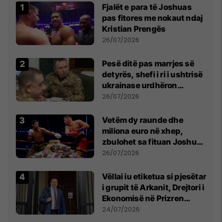
Fjalët e para të Joshuas
pas fitores me nokaut ndaj
Kristian Prengës
26/07/2026
Pesë ditë pas marrjes së
detyrës, shefi i ri i ushtrisë
ukrainase urdhëron
kontroll të madh
26/07/2026
Vetëm dy raunde dhe
miliona euro në xhep,
zbulohet sa fituan Joshua
e Prenga
26/07/2026
Vëllai iu etiketua si pjesëtar
i grupit të Arkanit, Drejtori i
Ekonomisë në Prizren
mohon pretendimet
24/07/2026