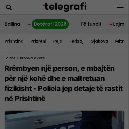
Ballina
Botërori 2026
Të fundit
Lajme
Prishtina
Prizreni
Peja
Ferizaj
Gjakova
Mitrov
Lajme
>
Kronika e Zezë
Rrëmbyen një person, e mbajtën
për një kohë dhe e maltretuan
fizikisht - Policia jep detaje të rastit
në Prishtinë