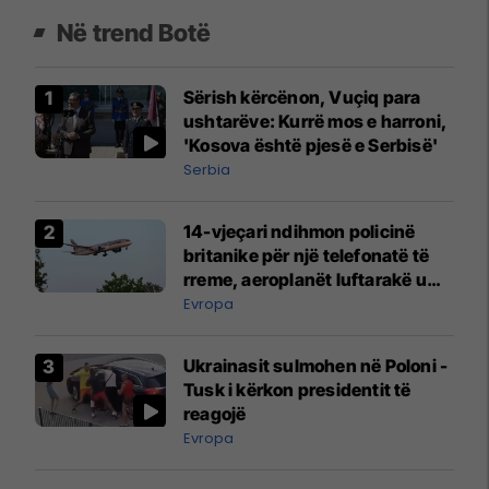
Në trend Botë
Sërish kërcënon, Vuçiq para
ushtarëve: Kurrë mos e harroni,
'Kosova është pjesë e Serbisë'
Serbia
14-vjeçari ndihmon policinë
britanike për një telefonatë të
rreme, aeroplanët luftarakë u
ngritën në ajër për të
Evropa
interceptuar fluturaken e Qatar
Airways që po shkonte drejt
Ukrainasit sulmohen në Poloni -
Mançesterit
Tusk i kërkon presidentit të
reagojë
Evropa