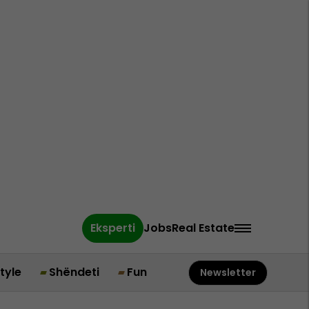
Eksperti
Jobs
Real Estate
style
Shëndeti
Fun
Newsletter