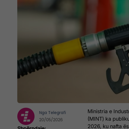
Ministria e Indus
Nga
Telegrafi
(MINT) ka publik
20/05/2026
2026, ku nafta ës