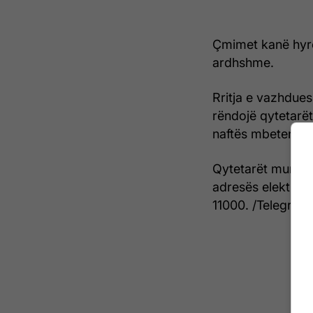
Çmimet kanë hyrë
ardhshme.
Rritja e vazhdue
rëndojë qytetarët
naftës mbeten t
Qytetarët mund t
adresës elektron
11000. /Telegrafi/