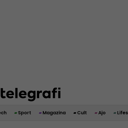
ech
Sport
Magazina
Cult
Ajo
Life