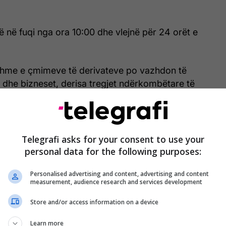
 në fuqi nga ora 10:00 dhe vlejnë për 24 orët e
shme e çmimeve të derivateve po vazhdon të
 dhe bizneset, derisa tregjet ndërkombëtare të
ë paqëndrueshme.
ë paraqesin ankesa lidhur me çmimet përmes
ike të ministrisë ose në numrin pa pagesë 0800
Telegrafi asks for your consent to use your
personal data for the following purposes:
Personalised advertising and content, advertising and content
measurement, audience research and services development
Store and/or access information on a device
Learn more