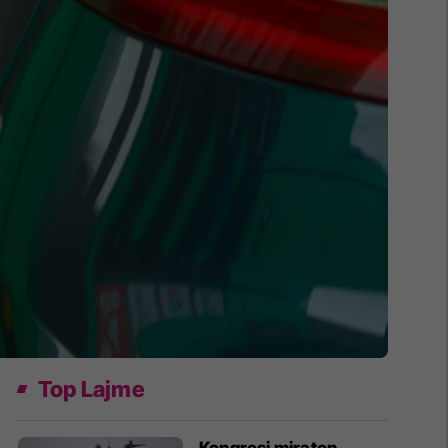
Top Lajme