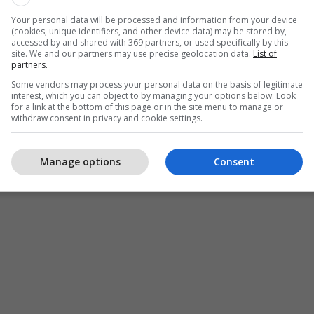
Your personal data will be processed and information from your device
(cookies, unique identifiers, and other device data) may be stored by,
accessed by and shared with 369 partners, or used specifically by this
site. We and our partners may use precise geolocation data.
List of
partners.
Some vendors may process your personal data on the basis of legitimate
interest, which you can object to by managing your options below. Look
for a link at the bottom of this page or in the site menu to manage or
withdraw consent in privacy and cookie settings.
Manage options
Consent