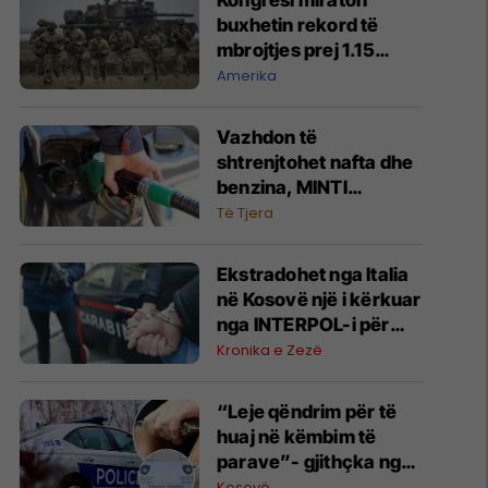
Kongresi miraton
buxhetin rekord të
mbrojtjes prej 1.15
trilionë dollarësh
Amerika
Vazhdon të
shtrenjtohet nafta dhe
benzina, MINTI
publikon çmimet
Të Tjera
Ekstradohet nga Italia
në Kosovë një i kërkuar
nga INTERPOL-i për
falsifikim
Kronika e Zezë
dokumentesh dhe
keqpërdorim të
“Leje qëndrim për të
detyrës
huaj në këmbim të
parave”- gjithçka nga
aksioni i Policisë dhe
Kosovë