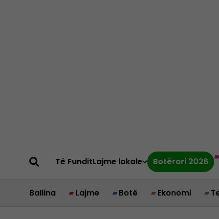
Të Fundit
Lajme lokale
Botërori 2026
Ballina
Lajme
Botë
Ekonomi
T