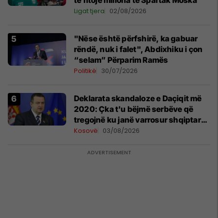
Ligat tjera
02/08/2026
"Nëse është përfshirë, ka gabuar
rëndë, nuk i falet", Abdixhiku i çon
“selam” Përparim Ramës
Politikë
30/07/2026
​Deklarata skandaloze e Daçiqit më
2020: Çka t'u bëjmë serbëve që
tregojnë ku janë varrosur shqiptarët
në Serbi
Kosovë
03/08/2026