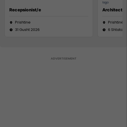
Recepsionist/e
Architect
Prishtine
Prishtinë
31 Gusht 2026
6 Shtator 