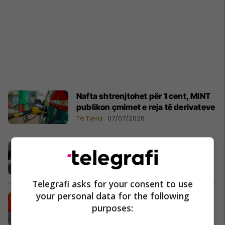
Nafta shtrenjtohet për 1 cent, MINT
publikon çmimet e reja të derivateve
Të Tjera
07/07/2026
Publikohen çmimet e reja të
derivateve
Të Tjera
05/07/2026
Telegrafi asks for your consent to use
your personal data for the following
Shtrenjtohet nafta, MINTI publikon
purposes:
çmimet e reja
Të Tjera
04/07/2026