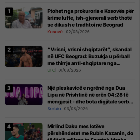
Ftohet nga prokuroria e Kosovës për
krime lufte, ish-gjenerali serb thotë
se dikush e tradhtoi në Beograd
Kosovë
02/08/2026
“Vrisni, vrisni shqiptarët”, skandal
në UFC Beograd: Buzukja u përball
me thirrje anti-shqiptare nga
tribunat
UFC
01/08/2026
Një pleskavicë e ngrënë nga Dua
Lipa në Prishtinë në orën 04:28 të
mëngjesit - dhe bota digjitale serbe
shpall gjendjen e luftës
Serbia
03/08/2026
Mirlind Daku mes lotëve
përshëndetet me Rubin Kazanin, do
të fitojë miliona te Spartak Moska