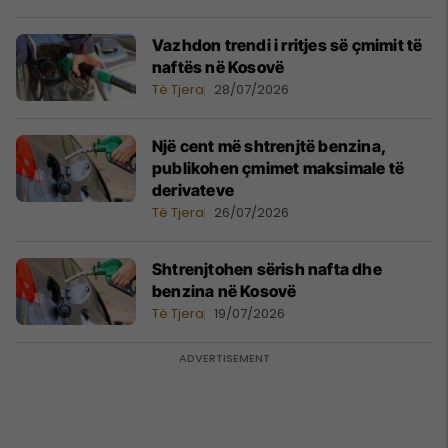
Vazhdon trendi i rritjes së çmimit të
naftës në Kosovë
Të Tjera
28/07/2026
Një cent më shtrenjtë benzina,
publikohen çmimet maksimale të
derivateve
Të Tjera
26/07/2026
Shtrenjtohen sërish nafta dhe
benzina në Kosovë
Të Tjera
19/07/2026