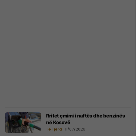
Rritet çmimi i naftës dhe benzinës
në Kosovë
Të Tjera
11/07/2026