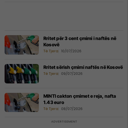
Rritet për 3 cent çmimi i naftës në
Kosovë
Të Tjera
10/07/2026
Rritet sërish çmimi naftës në Kosovë
Të Tjera
09/07/2026
MINTI cakton çmimet e reja, nafta
1.43 euro
Të Tjera
08/07/2026