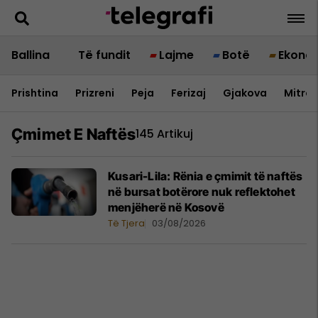
Ballina
Të fundit
Lajme
Botë
Ekono
Prishtina
Prizreni
Peja
Ferizaj
Gjakova
Mitrov
Çmimet E Naftës
145 Artikuj
Kusari-Lila: Rënia e çmimit të naftës
në bursat botërore nuk reflektohet
menjëherë në Kosovë
Të Tjera
03/08/2026