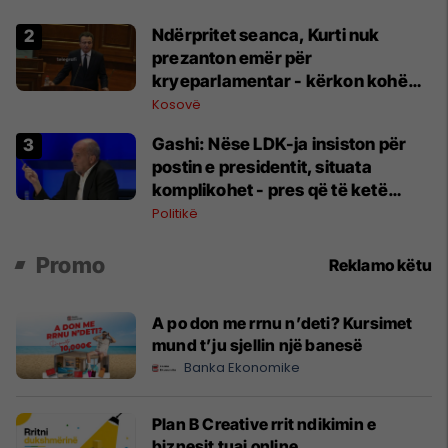
Ndërpritet seanca, Kurti nuk
prezanton emër për
kryeparlamentar - kërkon kohë
shtesë për marrëveshje politike
Kosovë
Gashi: Nëse LDK-ja insiston për
postin e presidentit, situata
komplikohet - pres që të ketë
lëshim
Politikë
Promo
Reklamo këtu
A po don me rrnu n’deti? Kursimet
mund t’ju sjellin një banesë
Banka Ekonomike
Plan B Creative rrit ndikimin e
biznesit tuaj online