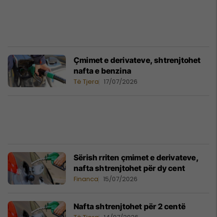
Çmimet e derivateve, shtrenjtohet
nafta e benzina
Të Tjera
17/07/2026
Sërish rriten çmimet e derivateve,
nafta shtrenjtohet për dy cent
Financa
15/07/2026
Nafta shtrenjtohet për 2 centë