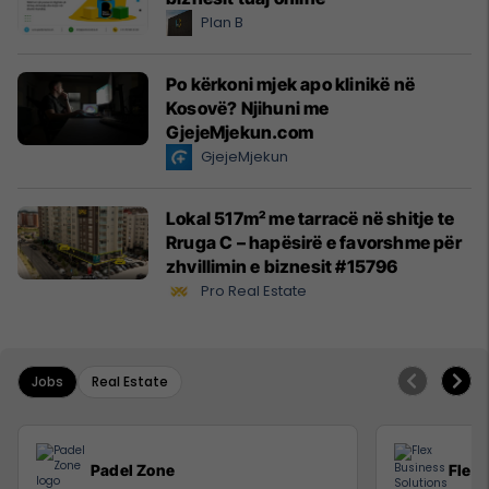
Plan B
Po kërkoni mjek apo klinikë në
Kosovë? Njihuni me
GjejeMjekun.com
GjejeMjekun
Lokal 517m² me tarracë në shitje te
Rruga C – hapësirë e favorshme për
zhvillimin e biznesit #15796
Pro Real Estate
Jobs
Real Estate
Padel Zone
Flex 