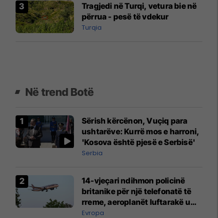
Tragjedi në Turqi, vetura bie në
përrua - pesë të vdekur
Turqia
Në trend Botë
Sërish kërcënon, Vuçiq para
ushtarëve: Kurrë mos e harroni,
'Kosova është pjesë e Serbisë'
Serbia
14-vjeçari ndihmon policinë
britanike për një telefonatë të
rreme, aeroplanët luftarakë u
ngritën në ajër për të
Evropa