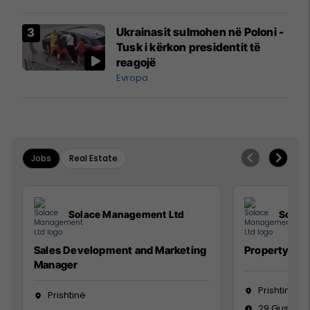
interceptuar fluturaken e Qatar
Airways që po shkonte drejt
Ukrainasit sulmohen në Poloni -
Mançesterit
Tusk i kërkon presidentit të
reagojë
Evropa
Jobs
Real Estate
Solace Management Ltd
Solac
Sales Development and Marketing
Property Ma
Manager
Prishtinë
Prishtinë
29 Gusht 2