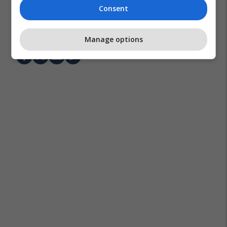
Consent
Turqia
Gjermania
Nato
Manage options