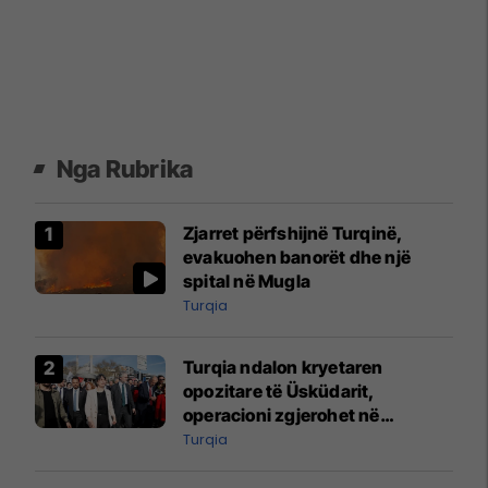
Nga Rubrika
Zjarret përfshijnë Turqinë,
evakuohen banorët dhe një
spital në Mugla
Turqia
Turqia ndalon kryetaren
opozitare të Üsküdarit,
operacioni zgjerohet në
Stamboll
Turqia