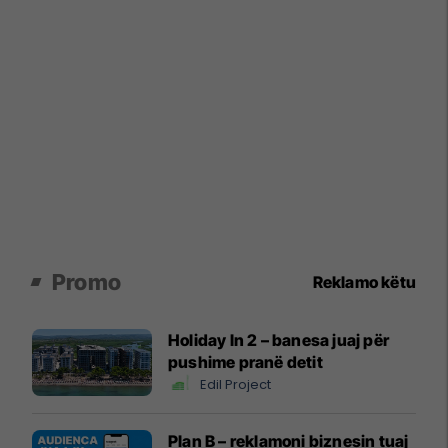
Promo
Reklamo këtu
Holiday In 2 – banesa juaj për
pushime pranë detit
Edil Project
Plan B – reklamoni biznesin tuaj