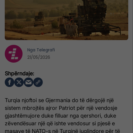
Nga
Telegrafi
21/05/2026
Turqia njoftoi se Gjermania do të dërgojë një
sistem mbrojtës ajror Patriot për një vendosje
gjashtëmujore duke filluar nga qershori, duke
zëvendësuar një që ishte vendosur si pjesë e
masave të NATO-s në Turqinë juglindore për të