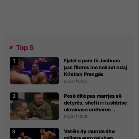
Top 5
Fjalët e para të Joshuas
pas fitores me nokaut ndaj
Kristian Prengës
26/07/2026
Pesë ditë pas marrjes së
detyrës, shefi i ri i ushtrisë
ukrainase urdhëron
kontroll të madh
26/07/2026
Vetëm dy raunde dhe
miliona euro në xhep,