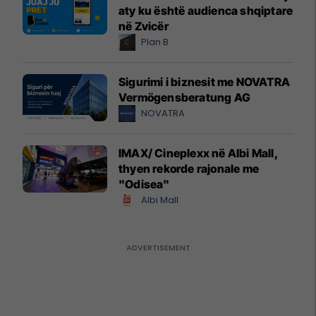
aty ku është audienca shqiptare
në Zvicër
Plan B
Sigurimi i biznesit me NOVATRA
Vermögensberatung AG
NOVATRA
IMAX/ Cineplexx në Albi Mall,
thyen rekorde rajonale me
"Odisea"
Albi Mall