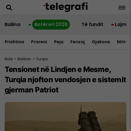
Ballina
Botërori 2026
Të fundit
Lajme
Prishtina
Prizreni
Peja
Ferizaj
Gjakova
Mitrov
Botë
>
Ballkan
>
Turqia
Tensionet në Lindjen e Mesme,
Turqia njofton vendosjen e sistemit
gjerman Patriot