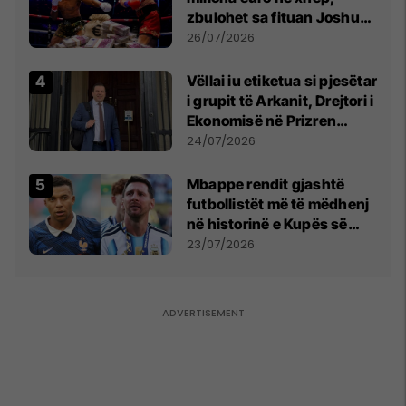
zbulohet sa fituan Joshua
e Prenga
26/07/2026
Vëllai iu etiketua si pjesëtar
i grupit të Arkanit, Drejtori i
Ekonomisë në Prizren
mohon pretendimet
24/07/2026
Mbappe rendit gjashtë
futbollistët më të mëdhenj
në historinë e Kupës së
Botës, Messi mbetet i dyti
23/07/2026