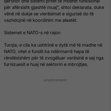
qershor dhe sistemi pritet të mbetet funksional
për afërsisht gjashtë muaj”, shtoi deklarata, duke
vënë në dukje se vlerësimet e sigurisë do të
vazhdojnë në koordinim me aleatët.
Sistemet e NATO-s në rajon
Turqia, e cila ka ushtrinë e dytë më të madhe në
NATO, vitet e fundit ka ndërmarrë hapa të
rëndësishëm për të zvogëluar varësinë e saj nga
furnizuesit e huaj në sektorin e mbrojtjes.