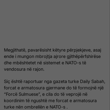
Megjithatë, pavarësisht këtyre përpjekjeve, asaj
ende i mungon mbrojtja ajrore gjithëpërfshirëse
dhe mbështetet në sistemet e NATO-s të
vendosura në rajon.
Siç është raportuar nga gazeta turke Daily Sabah,
forcat e armatosura gjermane do të formojnë një
“Forcë Sulmuese”, e cila do të veprojë në
koordinim të ngushtë me forcat e armatosura
turke nën ombrellën e NATO-s .