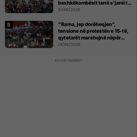
bashkëkombësit tanë s’janë të
shtypur
21/06/2026
“Rama, jep dorëheqjen”,
tensione në protestën e 15-të,
qytetarët marshojnë nëpër
kryeqytet
14/06/2026