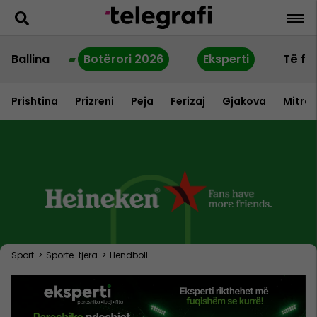
Ballina
Botërori 2026
Eksperti
Të fu
Prishtina
Prizreni
Peja
Ferizaj
Gjakova
Mitrov
Sport
>
Sporte-tjera
>
Hendboll