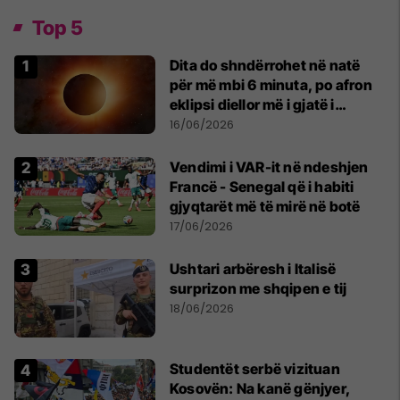
Top 5
Dita do shndërrohet në natë
për më mbi 6 minuta, po afron
eklipsi diellor më i gjatë i
shekullit të 21-të
16/06/2026
Vendimi i VAR-it në ndeshjen
Francë - Senegal që i habiti
gjyqtarët më të mirë në botë
17/06/2026
Ushtari arbëresh i Italisë
surprizon me shqipen e tij
18/06/2026
Studentët serbë vizituan
Kosovën: Na kanë gënjyer,