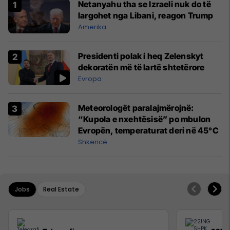
Netanyahu tha se Izraeli nuk do të
largohet nga Libani, reagon Trump
Amerika
Presidenti polak i heq Zelenskyt
dekoratën më të lartë shtetërore
Evropa
Meteorologët paralajmërojnë:
“Kupola e nxehtësisë” po mbulon
Evropën, temperaturat deri në 45°C
Shkencë
Jobs
Real Estate