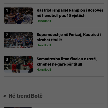
Kastrioti shpallet kampion i Kosovës
në hendboll pas 15 vjetësh
Hendboll
Superndeshje në Ferizaj, Kastrioti i
afrohet titullit
Hendboll
Samadrexha fiton finalen e tretë,
kthehet në garë për titull
Hendboll
Në trend Botë