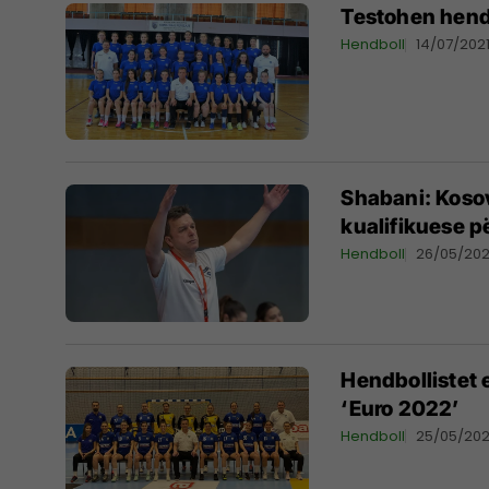
Testohen hendb
Hendboll
14/07/202
Shabani: Kosov
kualifikuese p
Hendboll
26/05/202
Hendbollistet 
‘Euro 2022’
Hendboll
25/05/202