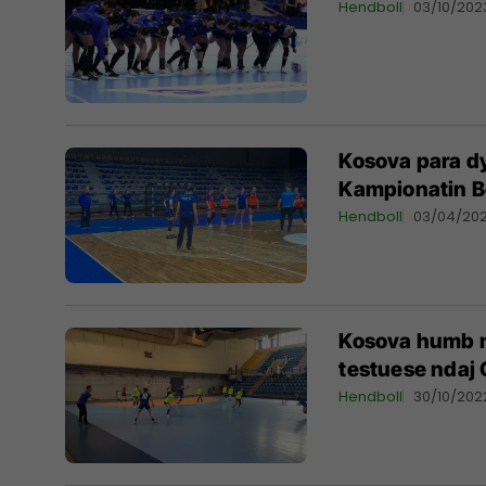
Hendboll
03/10/202
Kosova para dy
Kampionatin B
Hendboll
03/04/20
Kosova humb m
testuese ndaj 
Hendboll
30/10/202