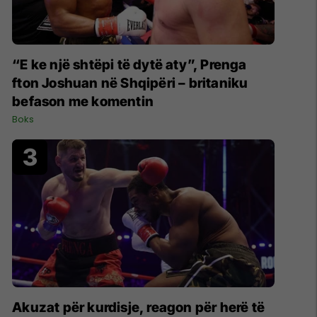
“E ke një shtëpi të dytë aty”, Prenga
fton Joshuan në Shqipëri – britaniku
befason me komentin
Boks
Akuzat për kurdisje, reagon për herë të