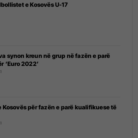
ollistet e Kosovës U-17
1
a synon kreun në grup në fazën e parë
ër ‘Euro 2022’
1
e Kosovës për fazën e parë kualifikuese të
1