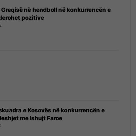
 Greqisë në hendboll në konkurrencën e
erohet pozitive
2
skuadra e Kosovës në konkurrencën e
eshjet me Ishujt Faroe
2