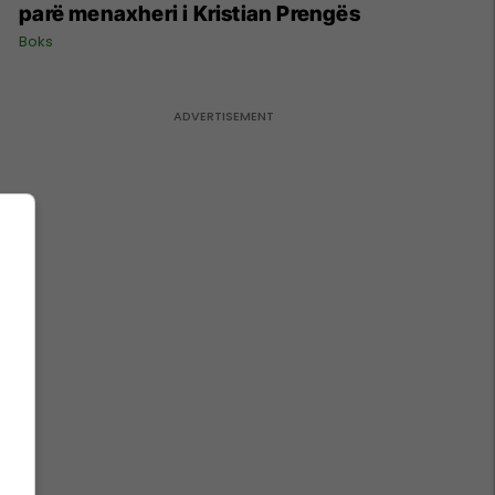
parë menaxheri i Kristian Prengës
Boks