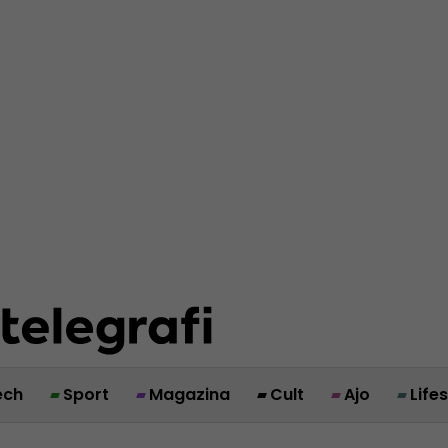
ech
Sport
Magazina
Cult
Ajo
Life