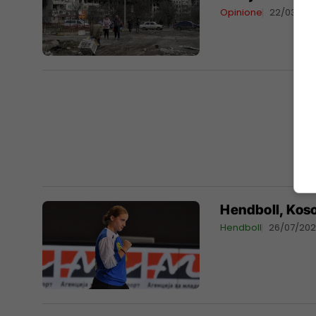
Opinione
22/03/20
Hendboll, Koso
Hendboll
26/07/202