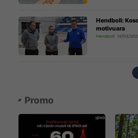
Hendboll: Koso
motivuara
Hendboll
14/03/202
Promo