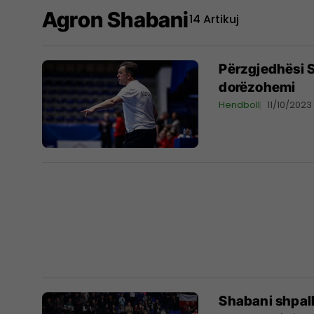
Agron Shabani
14 Artikuj
Përzgjedhësi S
dorëzohemi
Hendboll
11/10/2023
Shabani shpall