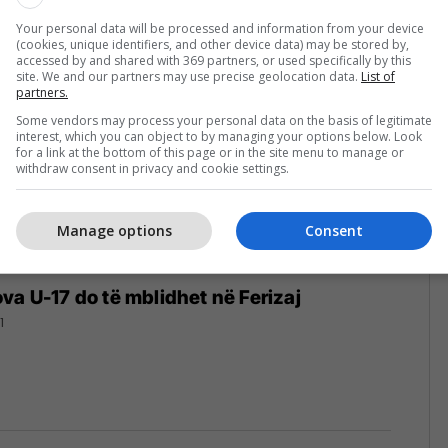
22
Your personal data will be processed and information from your device
(cookies, unique identifiers, and other device data) may be stored by,
accessed by and shared with 369 partners, or used specifically by this
site. We and our partners may use precise geolocation data.
List of
partners.
Some vendors may process your personal data on the basis of legitimate
interest, which you can object to by managing your options below. Look
for a link at the bottom of this page or in the site menu to manage or
withdraw consent in privacy and cookie settings.
Manage options
Consent
va U-17 do të mblidhet në Ferizaj
1