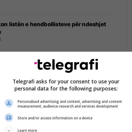
on listën e hendbollisteve për ndeshjet
e
2
Shabani: Nëse jemi të kompletuar mund të
Telegrafi asks for your consent to use your
personal data for the following purposes:
22
Personalised advertising and content, advertising and content
measurement, audience research and services development
Store and/or access information on a device
olit duhet të na kujtoj rrezikun e ri ndaj
Learn more