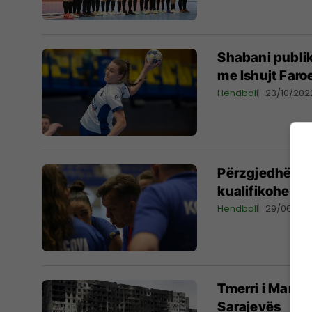
Shabani publik
me Ishujt Faro
Hendboll
23/10/202
Përzgjedhësi 
kualifikohemi
Hendboll
29/06/20
Tmerri i Mariup
Sarajevës