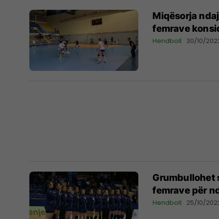
Miqësorja ndaj
femrave konsid
Hendboll
30/10/202
Grumbullohet 
femrave për nd
Hendboll
25/10/202