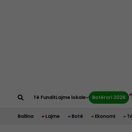
Të Fundit
Lajme lokale
Botërori 2026
Ballina
Lajme
Botë
Ekonomi
T