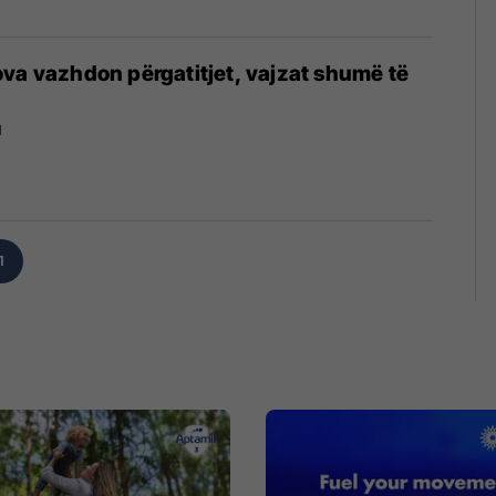
va vazhdon përgatitjet, vajzat shumë të
1
1