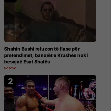
Shahin Bushi refuzon të flasë për
pretendimet, banorët e Krushës nuk i
besojnë Esat Shalës
Kosovë