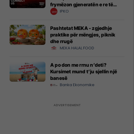
frymëzon gjeneratën e re të
krijuesve
IPKO
Pashtetat MEKA - zgjedhje
praktike për mëngjes, piknik
dhe rrugë
MEKA HALAL FOOD
A po don me rrnu n’deti?
Kursimet mund t’ju sjellin një
banesë
Banka Ekonomike