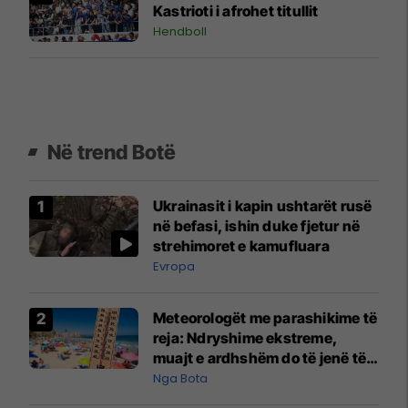
Kastrioti i afrohet titullit
Hendboll
Në trend Botë
Ukrainasit i kapin ushtarët rusë
në befasi, ishin duke fjetur në
strehimoret e kamufluara
Evropa
Meteorologët me parashikime të
reja: Ndryshime ekstreme,
muajt e ardhshëm do të jenë të
pazakontë
Nga Bota