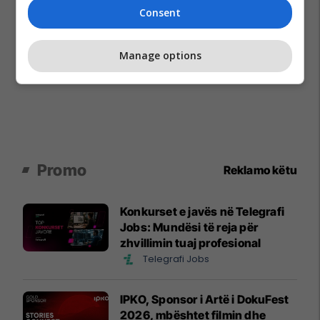
Consent
Manage options
Promo
Reklamo këtu
Konkurset e javës në Telegrafi
Jobs: Mundësi të reja për
zhvillimin tuaj profesional
Telegrafi Jobs
IPKO, Sponsor i Artë i DokuFest
2026, mbështet filmin dhe