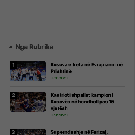
Nga Rubrika
Kosova e treta në Evropianin në
Prishtinë
Hendboll
Kastrioti shpallet kampion i
Kosovës në hendboll pas 15
vjetësh
Hendboll
Superndeshje në Ferizaj,