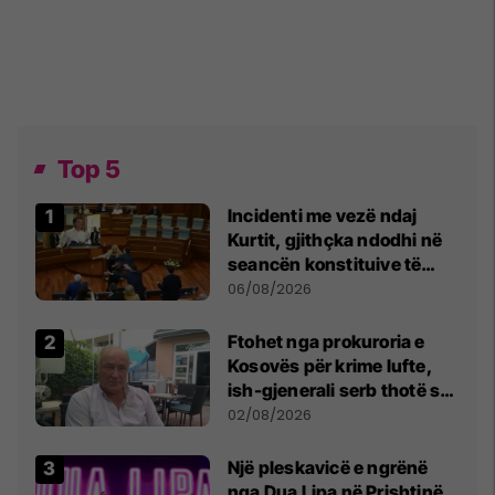
Top 5
Incidenti me vezë ndaj
Kurtit, gjithçka ndodhi në
seancën konstituive të
Kuvendit
06/08/2026
Ftohet nga prokuroria e
Kosovës për krime lufte,
ish-gjenerali serb thotë se
dikush e tradhtoi në
02/08/2026
Beograd
Një pleskavicë e ngrënë
nga Dua Lipa në Prishtinë