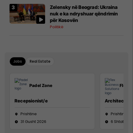
Zelensky në Beograd: Ukraina
nuk e ka ndryshuar qëndrimin
për Kosovën
Politikë
Jobs
Real Estate
Padel Zone
Flex B
Recepsionist/e
Architect
Prishtine
Prishtinë
31 Gusht 2026
6 Shtator 2