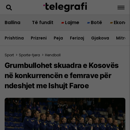
Ballina
Të fundit
Lajme
Botë
Ekono
Prishtina
Prizreni
Peja
Ferizaj
Gjakova
Mitrov
Sport
>
Sporte-tjera
>
Hendboll
Grumbullohet skuadra e Kosovës
në konkurrencën e femrave për
ndeshjet me Ishujt Faroe