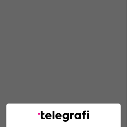
Përfaqësuesja E Kosovës Në Hendboll
Hendboll
Agron Shabani
Fhk