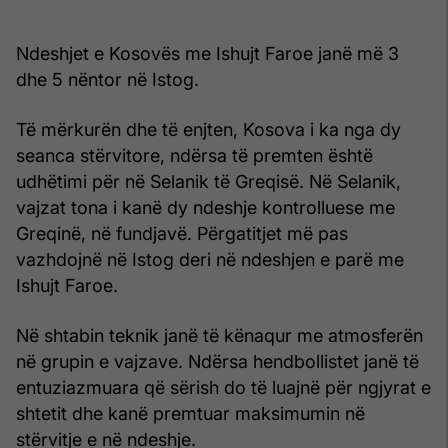
Ndeshjet e Kosovës me Ishujt Faroe janë më 3
dhe 5 nëntor në Istog.
Të mërkurën dhe të enjten, Kosova i ka nga dy
seanca stërvitore, ndërsa të premten është
udhëtimi për në Selanik të Greqisë. Në Selanik,
vajzat tona i kanë dy ndeshje kontrolluese me
Greqinë, në fundjavë. Përgatitjet më pas
vazhdojnë në Istog deri në ndeshjen e parë me
Ishujt Faroe.
Në shtabin teknik janë të kënaqur me atmosferën
në grupin e vajzave. Ndërsa hendbollistet janë të
entuziazmuara që sërish do të luajnë për ngjyrat e
shtetit dhe kanë premtuar maksimumin në
stërvitje e në ndeshje.