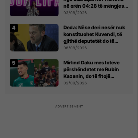
në orën 04:28 të mëngjesit
- dhe bota digjitale serbe
03/08/2026
shpall gjendjen e luftës
Deda: Nëse deri nesër nuk
konstituohet Kuvendi, të
gjithë deputetët do të
bëjnë shkelje të rëndë
06/08/2026
kushtetuese
Mirlind Daku mes lotëve
përshëndetet me Rubin
Kazanin, do të fitojë
miliona te Spartak Moska
02/08/2026