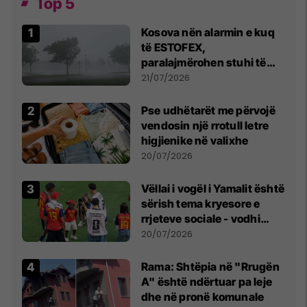
Top 5
Kosova nën alarmin e kuq
të ESTOFEX,
paralajmërohen stuhi të
fuqishme me breshër dhe
21/07/2026
erëra të forta
Pse udhëtarët me përvojë
vendosin një rrotull letre
higjienike në valixhe
20/07/2026
Vëllai i vogël i Yamalit është
sërish tema kryesore e
rrjeteve sociale - vodhi
vëmendjen pas finales së
20/07/2026
Kupës së Botës
Rama: Shtëpia në "Rrugën
A" është ndërtuar pa leje
dhe në pronë komunale