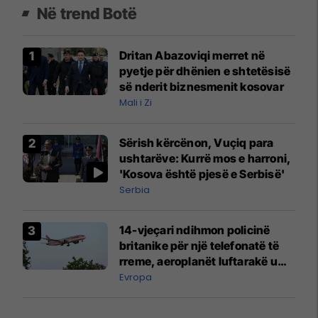
Në trend Botë
Dritan Abazoviqi merret në
pyetje për dhënien e shtetësisë
së nderit biznesmenit kosovar
Mali i Zi
Sërish kërcënon, Vuçiq para
ushtarëve: Kurrë mos e harroni,
'Kosova është pjesë e Serbisë'
Serbia
14-vjeçari ndihmon policinë
britanike për një telefonatë të
rreme, aeroplanët luftarakë u
ngritën në ajër për të
Evropa
interceptuar fluturaken e Qatar
Airways që po shkonte drejt