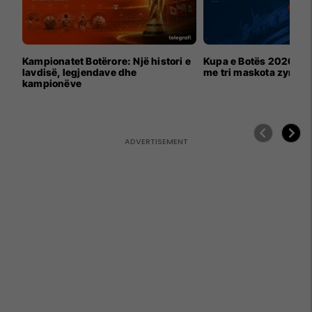
Kampionatet Botërore: Një histori e
Kupa e Botës 2026 për
lavdisë, legjendave dhe
me tri maskota zyrtar
kampionëve