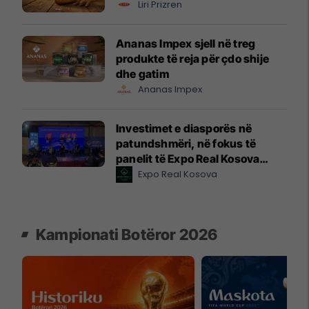
Liri Prizren
Ananas Impex sjell në treg
produkte të reja për çdo shije
dhe gatim
Ananas Impex
Investimet e diasporës në
patundshmëri, në fokus të
panelit të Expo Real Kosova
2026
Expo Real Kosova
Kampionati Botëror 2026