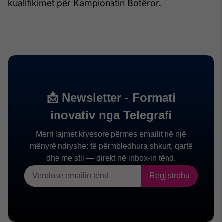
kualifikimet për Kampionatin Botëror.