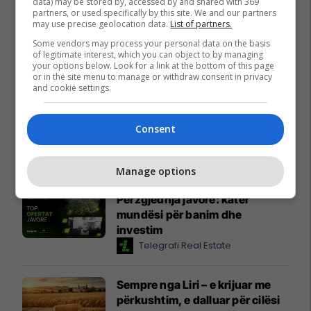
data) may be stored by, accessed by and shared with 369
partners, or used specifically by this site. We and our partners
may use precise geolocation data.
List of partners.
Some vendors may process your personal data on the basis
of legitimate interest, which you can object to by managing
your options below. Look for a link at the bottom of this page
or in the site menu to manage or withdraw consent in privacy
and cookie settings.
Consent
Promo
Reklamo këtu
Manage options
Përzgjedhja javore: katër
mundësi për banim dhe
investim
Telegrafi Real Estate
Sempre nga Liri – e krijuar me
përkushtim, e dalluar për cilësi