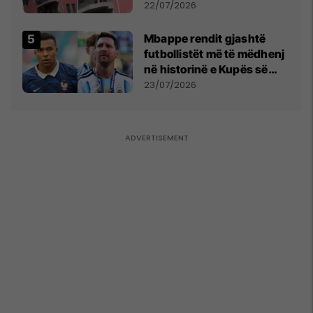
22/07/2026
Mbappe rendit gjashtë
futbollistët më të mëdhenj
në historinë e Kupës së
Botës, Messi mbetet i dyti
23/07/2026