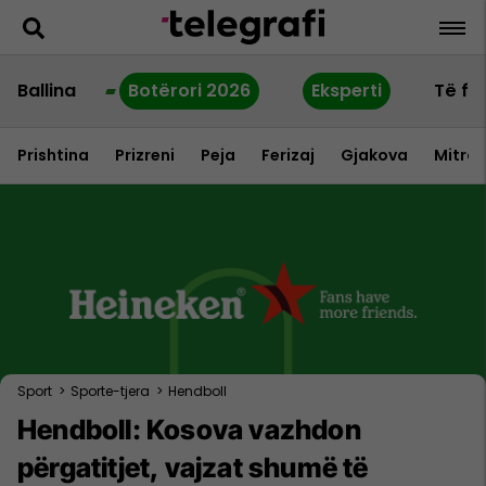
Ballina
Botërori 2026
Eksperti
Të fu
Prishtina
Prizreni
Peja
Ferizaj
Gjakova
Mitrov
Sport
>
Sporte-tjera
>
Hendboll
Hendboll: Kosova vazhdon
përgatitjet, vajzat shumë të