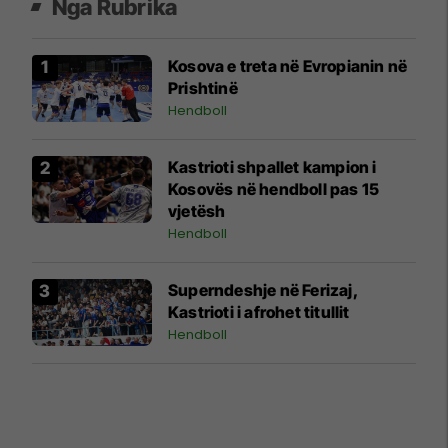
Nga Rubrika
Kosova e treta në Evropianin në
Prishtinë
Hendboll
Kastrioti shpallet kampion i
Kosovës në hendboll pas 15
vjetësh
Hendboll
Superndeshje në Ferizaj,
Kastrioti i afrohet titullit
Hendboll