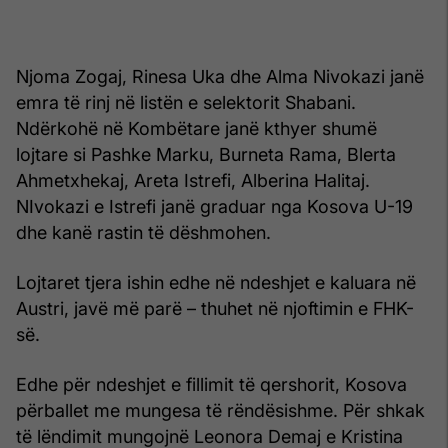
Njoma Zogaj, Rinesa Uka dhe Alma Nivokazi janë
emra të rinj në listën e selektorit Shabani.
Ndërkohë në Kombëtare janë kthyer shumë
lojtare si Pashke Marku, Burneta Rama, Blerta
Ahmetxhekaj, Areta Istrefi, Alberina Halitaj.
NIvokazi e Istrefi janë graduar nga Kosova U-19
dhe kanë rastin të dëshmohen.
Lojtaret tjera ishin edhe në ndeshjet e kaluara në
Austri, javë më parë – thuhet në njoftimin e FHK-
së.
Edhe për ndeshjet e fillimit të qershorit, Kosova
përballet me mungesa të rëndësishme. Për shkak
të lëndimit mungojnë Leonora Demaj e Kristina