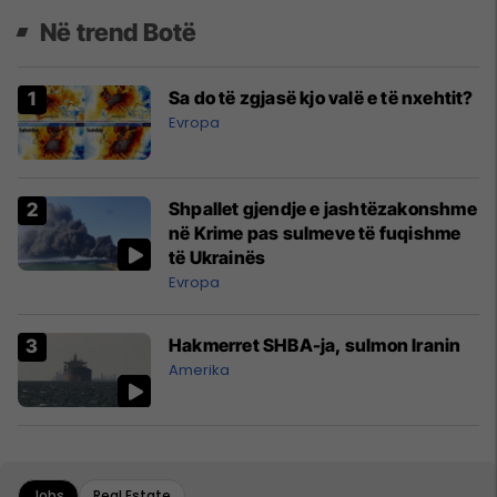
Në trend Botë
Sa do të zgjasë kjo valë e të nxehtit?
Evropa
Shpallet gjendje e jashtëzakonshme
në Krime pas sulmeve të fuqishme
të Ukrainës
Evropa
Hakmerret SHBA-ja, sulmon Iranin
Amerika
Jobs
Real Estate