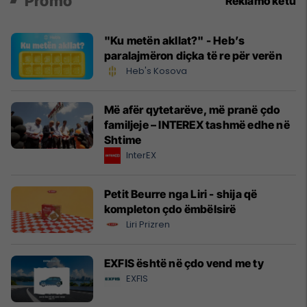
Promo
Reklamo këtu
"Ku metën akllat?" - Heb’s
paralajmëron diçka të re për verën
Heb's Kosova
Më afër qytetarëve, më pranë çdo
familjeje – INTEREX tashmë edhe në
Shtime
InterEX
Petit Beurre nga Liri - shija që
kompleton çdo ëmbëlsirë
Liri Prizren
EXFIS është në çdo vend me ty
EXFIS