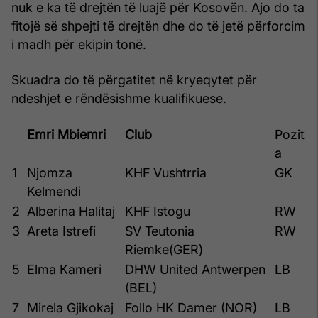
nuk e ka të drejtën të luajë për Kosovën. Ajo do ta
fitojë së shpejti të drejtën dhe do të jetë përforcim
i madh për ekipin tonë.
Skuadra do të përgatitet në kryeqytet për
ndeshjet e rëndësishme kualifikuese.
Emri Mbiemri
Club
Pozit
a
1
Njomza
KHF Vushtrria
GK
Kelmendi
2
Alberina Halitaj
KHF Istogu
RW
3
Areta Istrefi
SV Teutonia
RW
Riemke(GER)
5
Elma Kameri
DHW United Antwerpen
LB
(BEL)
7
Mirela Gjikokaj
Follo HK Damer (NOR)
LB