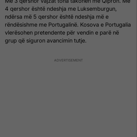
Më 3 qershor vajzat tona takohen me Qipron. Më
4 qershor është ndeshja me Luksemburgun,
ndërsa më 5 qershor është ndeshja më e
rëndësishme me Portugalinë. Kosova e Portugalia
vlerësohen pretendente për vendin e parë në
grup që siguron avancimin tutje.