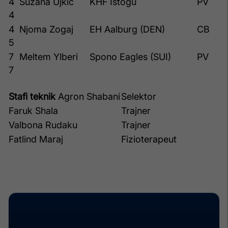
4
Suzana Ujkic
KHF Istogu
PV
4
4
Njoma Zogaj
EH Aalburg (DEN)
CB
5
7
Meltem Ylberi
Spono Eagles (SUI)
PV
7
Stafi teknik
Agron Shabani
Selektor
Faruk Shala
Trajner
Valbona Rudaku
Trajner
Fatlind Maraj
Fizioterapeut