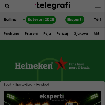
Ballina
Botërori 2026
Eksperti
Të fu
Prishtina
Prizreni
Peja
Ferizaj
Gjakova
Mitrov
Sport
>
Sporte-tjera
>
Hendboll