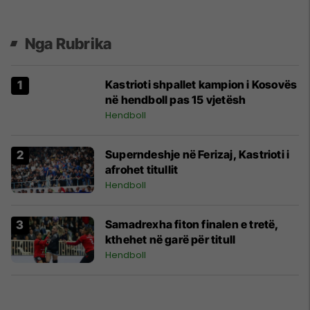
Nga Rubrika
Kastrioti shpallet kampion i Kosovës
në hendboll pas 15 vjetësh
Hendboll
Superndeshje në Ferizaj, Kastrioti i
afrohet titullit
Hendboll
Samadrexha fiton finalen e tretë,
kthehet në garë për titull
Hendboll