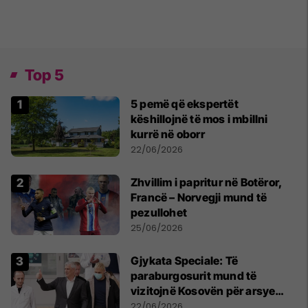
Top 5
5 pemë që ekspertët
këshillojnë të mos i mbillni
kurrë në oborr
22/06/2026
Zhvillim i papritur në Botëror,
Francë – Norvegji mund të
pezullohet
25/06/2026
​Gjykata Speciale: Të
paraburgosurit mund të
vizitojnë Kosovën për arsye
humanitare
22/06/2026