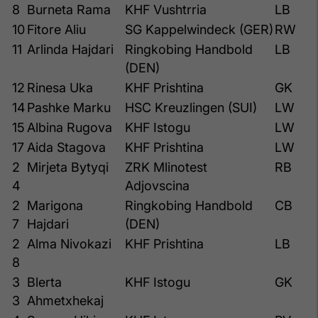
8
Burneta Rama
KHF Vushtrria
LB
10
Fitore Aliu
SG Kappelwindeck (GER)
RW
11
Arlinda Hajdari
Ringkobing Handbold
LB
(DEN)
12
Rinesa Uka
KHF Prishtina
GK
14
Pashke Marku
HSC Kreuzlingen (SUI)
LW
15
Albina Rugova
KHF Istogu
LW
17
Aida Stagova
KHF Prishtina
LW
2
Mirjeta Bytyqi
ZRK Mlinotest
RB
4
Adjovscina
2
Marigona
Ringkobing Handbold
CB
7
Hajdari
(DEN)
2
Alma Nivokazi
KHF Prishtina
LB
8
3
Blerta
KHF Istogu
GK
3
Ahmetxhekaj