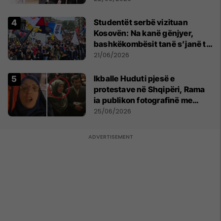
Studentët serbë vizituan
Kosovën: Na kanë gënjyer,
bashkëkombësit tanë s’janë të
shtypur
21/06/2026
Ikballe Huduti pjesë e
protestave në Shqipëri, Rama
ia publikon fotografinë me
Ahmadinejadin e Iranit
25/06/2026