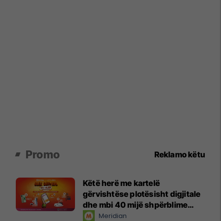
Promo
Reklamo këtu
Këtë herë me kartelë
gërvishtëse plotësisht digjitale
dhe mbi 40 mijë shpërblime
instant!
Meridian