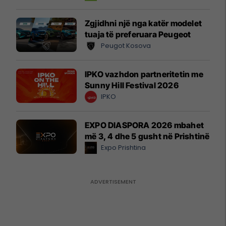
Zgjidhni një nga katër modelet
tuaja të preferuara Peugeot
Peugot Kosova
IPKO vazhdon partneritetin me
Sunny Hill Festival 2026
IPKO
EXPO DIASPORA 2026 mbahet
më 3, 4 dhe 5 gusht në Prishtinë
Expo Prishtina