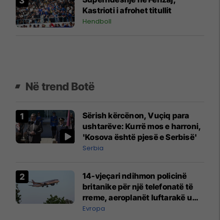
Kastrioti i afrohet titullit
Hendboll
Në trend Botë
Sërish kërcënon, Vuçiq para
ushtarëve: Kurrë mos e harroni,
'Kosova është pjesë e Serbisë'
Serbia
14-vjeçari ndihmon policinë
britanike për një telefonatë të
rreme, aeroplanët luftarakë u
ngritën në ajër për të
Evropa
interceptuar fluturaken e Qatar