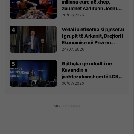
miliona euro në xhep,
zbulohet sa fituan Joshua
e Prenga
26/07/2026
Vëllai iu etiketua si pjesëtar
i grupit të Arkanit, Drejtori i
Ekonomisë në Prizren
mohon pretendimet
24/07/2026
Gjithçka që ndodhi në
Kuvendin e
jashtëzakonshëm të LDK-
së
30/07/2026