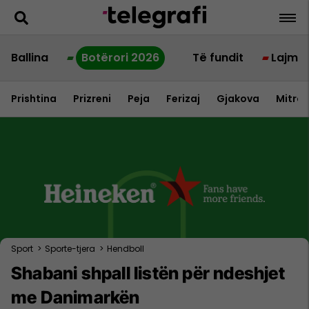
Ballina
Botërori 2026
Të fundit
Lajme
Prishtina
Prizreni
Peja
Ferizaj
Gjakova
Mitrov
Sport
>
Sporte-tjera
>
Hendboll
Shabani shpall listën për ndeshjet
me Danimarkën