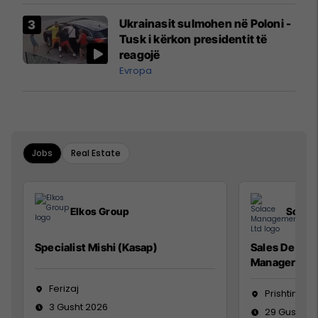
Airways që po shkonte drejt
Ukrainasit sulmohen në Poloni -
Mançesterit
Tusk i kërkon presidentit të
reagojë
Evropa
Jobs
Real Estate
Elkos Group
Solac
Specialist Mishi (Kasap)
Sales Devel
Manager
Ferizaj
Prishtinë
3 Gusht 2026
29 Gusht 2