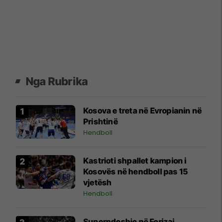
Nga Rubrika
Kosova e treta në Evropianin në
Prishtinë
Hendboll
Kastrioti shpallet kampion i
Kosovës në hendboll pas 15
vjetësh
Hendboll
Superndeshje në Ferizaj,