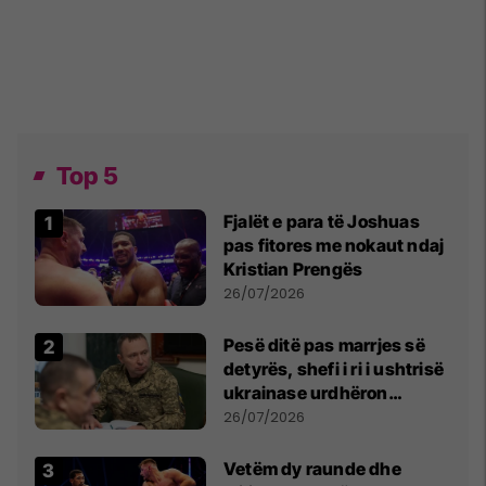
Top 5
Fjalët e para të Joshuas
pas fitores me nokaut ndaj
Kristian Prengës
26/07/2026
Pesë ditë pas marrjes së
detyrës, shefi i ri i ushtrisë
ukrainase urdhëron
kontroll të madh
26/07/2026
Vetëm dy raunde dhe