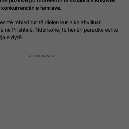
më pozitive po mbretëron te skuadra e Kosovës
ë konkurrencën e femrave.
është mbledhur të dielën kur e ka zhvilluar
arë në Prishtinë. Ndërkohë, të hënën paradite është
tja e dytë.