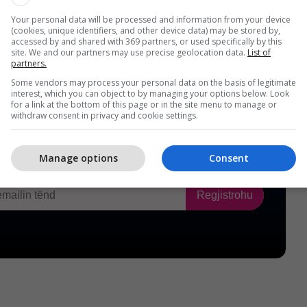
Your personal data will be processed and information from your device
(cookies, unique identifiers, and other device data) may be stored by,
accessed by and shared with 369 partners, or used specifically by this
site. We and our partners may use precise geolocation data.
List of
partners.
Some vendors may process your personal data on the basis of legitimate
interest, which you can object to by managing your options below. Look
for a link at the bottom of this page or in the site menu to manage or
withdraw consent in privacy and cookie settings.
Manage options
Consent