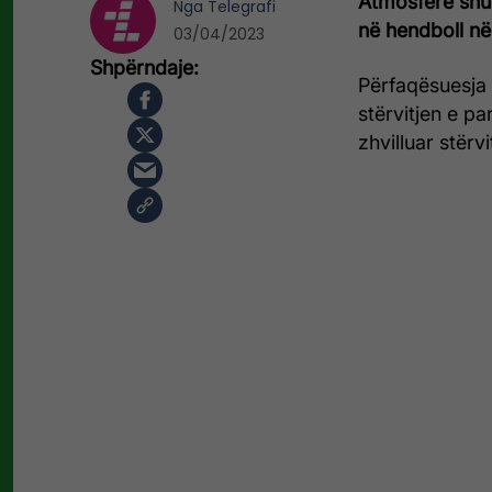
Atmosferë shu
Nga
Telegrafi
në hendboll n
03/04/2023
Përfaqësuesja 
stërvitjen e p
zhvilluar stërvi