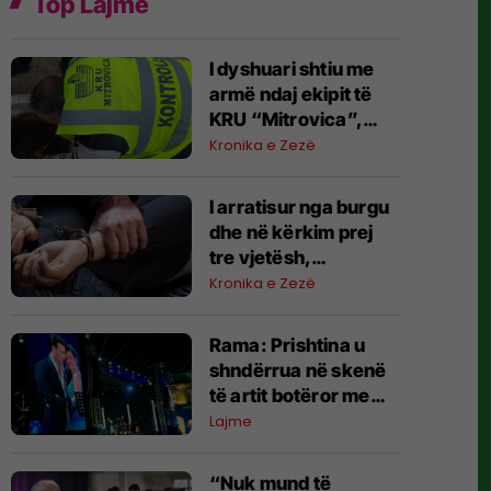
Top Lajme
I dyshuari shtiu me
armë ndaj ekipit të
KRU “Mitrovica”,
policia nis hetimet
Kronika e Zezë
I arratisur nga burgu
dhe në kërkim prej
tre vjetësh,
arrestohet 21-vjeçari
Kronika e Zezë
në Shtime
Rama: Prishtina u
shndërrua në skenë
të artit botëror me
përmbylljen e
Lajme
festivalit “Rame
Lahaj”
“Nuk mund të