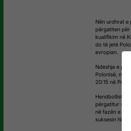
Nën urdhrat e 
përgatiten për
kualifikim në K
do të jetë Polo
evropian.
Ndeshja e parë 
Polonisë, ndër
20:15 në Prisht
Hendbollistet 
përgatitur sa 
në fazën e parë
suksesin histor