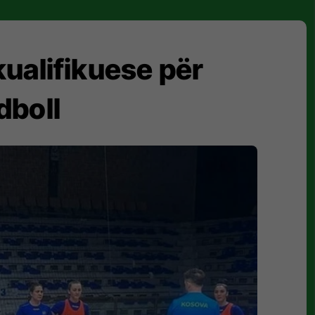
ualifikuese për
dboll