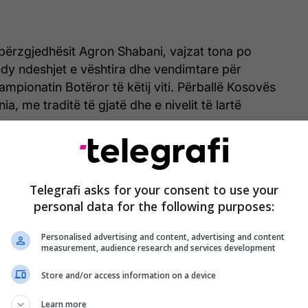
përzgjedhësit Agron Shabani, vajzat tona po
 dy ndeshjet e vështira dhe vendimtare për
ampionatin Botëror të këtij viti. Përballë Kosovës
nia, me traditë të gjatë dhe e nivelit të lartë
luhet të enjten prej orës 17:45 në Bielsko-Biala të
sa ndeshja e kthimit është më 12 prill nga ora
Telegrafi asks for your consent to use your
inë.
personal data for the following purposes:
tona po punojnë me përkushtim maksimal për t’u
Personalised advertising and content, advertising and content
më mirë për ndeshjet me polaket. Të kujtojmë që
measurement, audience research and services development
 kualifikuese, Kosova e eliminoi Ishujvt Faroe, për
Store and/or access information on a device
ik.
Learn more