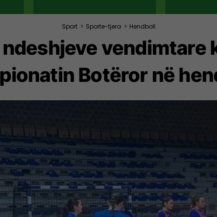
Sport
>
Sporte-tjera
>
Hendboll
 ndeshjeve vendimtare k
ionatin Botëror në hen