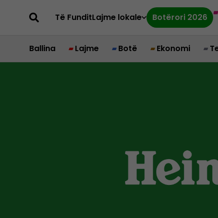
Të Fundit
Lajme lokale
Botërori 2026
Ballina
Lajme
Botë
Ekonomi
T