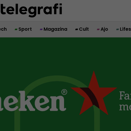
ech
Sport
Magazina
Cult
Ajo
Life