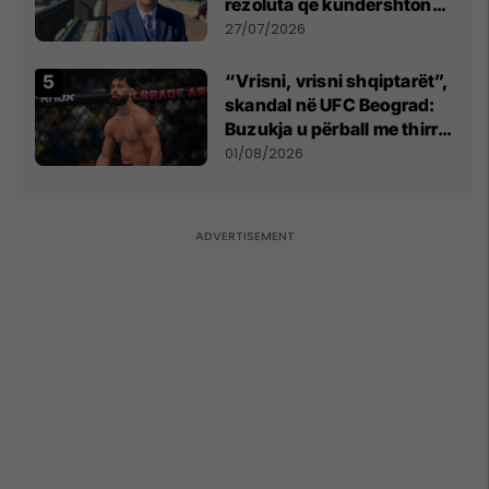
rezoluta që kundërshton
mbajtjen e Asamblesë
27/07/2026
Parlamentare të OSBE-së
në Beograd
“Vrisni, vrisni shqiptarët”,
skandal në UFC Beograd:
Buzukja u përball me thirrje
anti-shqiptare nga
01/08/2026
tribunat