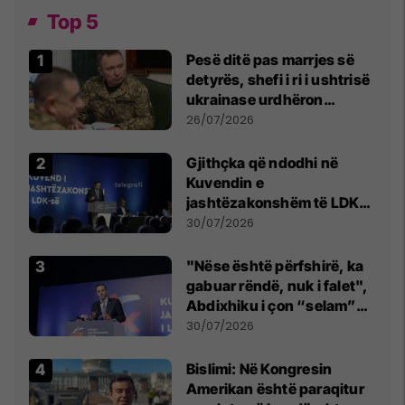
Top 5
Pesë ditë pas marrjes së
detyrës, shefi i ri i ushtrisë
ukrainase urdhëron
kontroll të madh
26/07/2026
Gjithçka që ndodhi në
Kuvendin e
jashtëzakonshëm të LDK-
së
30/07/2026
"Nëse është përfshirë, ka
gabuar rëndë, nuk i falet",
Abdixhiku i çon “selam”
Përparim Ramës
30/07/2026
Bislimi: Në Kongresin
Amerikan është paraqitur