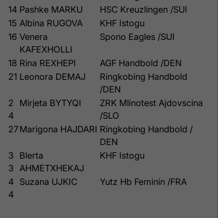
14
Pashke MARKU
HSC Kreuzlingen /SUI
15
Albina RUGOVA
KHF Istogu
16
Venera
Spono Eagles /SUI
KAFEXHOLLI
18
Rina REXHEPI
AGF Handbold /DEN
21
Leonora DEMAJ
Ringkobing Handbold
/DEN
2
Mirjeta BYTYQI
ZRK Mlinotest Ajdovscina
4
/SLO
27
Marigona HAJDARI
Ringkobing Handbold /
DEN
3
Blerta
KHF Istogu
3
AHMETXHEKAJ
4
Suzana UJKIC
Yutz Hb Feminin /FRA
4