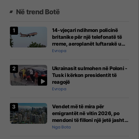
Në trend Botë
14-vjeçari ndihmon policinë
britanike për një telefonatë të
rreme, aeroplanët luftarakë u
ngritën në ajër për të
Evropa
interceptuar fluturaken e Qatar
Airways që po shkonte drejt
Ukrainasit sulmohen në Poloni -
Mançesterit
Tusk i kërkon presidentit të
reagojë
Evropa
Vendet më të mira për
emigrantët në vitin 2026, po
mendoni të filloni një jetë jashtë
vendit?
Nga Bota