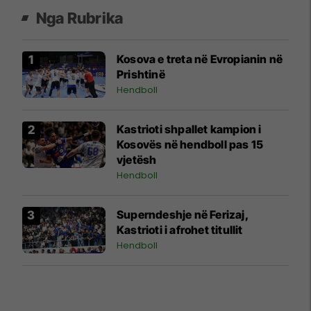
Nga Rubrika
Kosova e treta në Evropianin në
Prishtinë
Hendboll
Kastrioti shpallet kampion i
Kosovës në hendboll pas 15
vjetësh
Hendboll
Superndeshje në Ferizaj,
Kastrioti i afrohet titullit
Hendboll