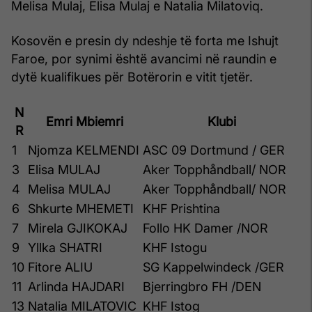
Melisa Mulaj, Elisa Mulaj e Natalia Milatoviq.
Kosovën e presin dy ndeshje të forta me Ishujt
Faroe, por synimi është avancimi në raundin e
dytë kualifikues për Botërorin e vitit tjetër.
N
Emri Mbiemri
Klubi
R
1
Njomza KELMENDI
ASC 09 Dortmund / GER
3
Elisa MULAJ
Aker Topphåndball/ NOR
4
Melisa MULAJ
Aker Topphåndball/ NOR
6
Shkurte MHEMETI
KHF Prishtina
7
Mirela GJIKOKAJ
Follo HK Damer /NOR
9
Yllka SHATRI
KHF Istogu
10
Fitore ALIU
SG Kappelwindeck /GER
11
Arlinda HAJDARI
Bjerringbro FH /DEN
13
Natalia MILATOVIC
KHF Istog