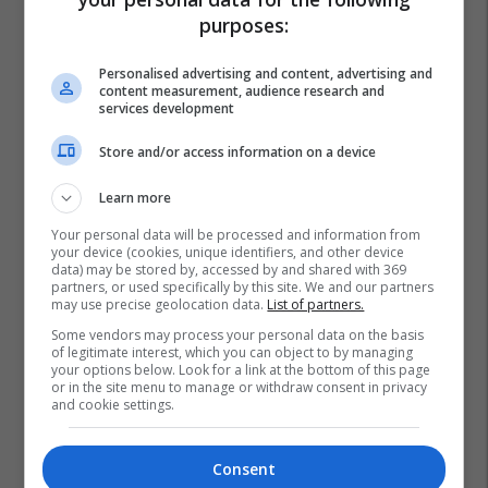
purposes:
Personalised advertising and content, advertising and
content measurement, audience research and
services development
Store and/or access information on a device
Learn more
Your personal data will be processed and information from
your device (cookies, unique identifiers, and other device
data) may be stored by, accessed by and shared with 369
partners, or used specifically by this site. We and our partners
may use precise geolocation data.
List of partners.
Some vendors may process your personal data on the basis
of legitimate interest, which you can object to by managing
your options below. Look for a link at the bottom of this page
or in the site menu to manage or withdraw consent in privacy
Përfaqësuesja E Kosovës Në Hendboll
Fhk
Hendboll
and cookie settings.
Leonora Demaj
Agron Shabani
Consent