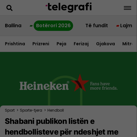
Ballina
Botërori 2026
Të fundit
Lajme
Prishtina
Prizreni
Peja
Ferizaj
Gjakova
Mitrov
Sport
>
Sporte-tjera
>
Hendboll
Shabani publikon listën e
hendbollisteve për ndeshjet me