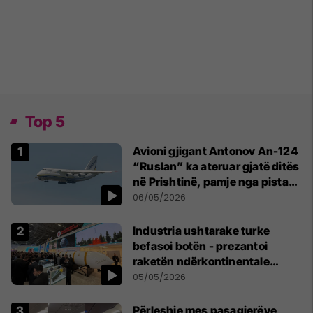
Top 5
Avioni gjigant Antonov An-124
“Ruslan” ka ateruar gjatë ditës
në Prishtinë, pamje nga pista
publikohen edhe në rrjete
06/05/2026
sociale
Industria ushtarake turke
befasoi botën - prezantoi
raketën ndërkontinentale
vendase
05/05/2026
Përleshje mes pasagjerëve,