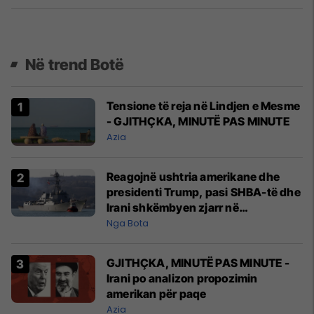
Në trend Botë
Tensione të reja në Lindjen e Mesme
- GJITHÇKA, MINUTË PAS MINUTE
Azia
Reagojnë ushtria amerikane dhe
presidenti Trump, pasi SHBA-të dhe
Irani shkëmbyen zjarr në
Ngushticën e Hormuzit
Nga Bota
GJITHÇKA, MINUTË PAS MINUTE -
Irani po analizon propozimin
amerikan për paqe
Azia