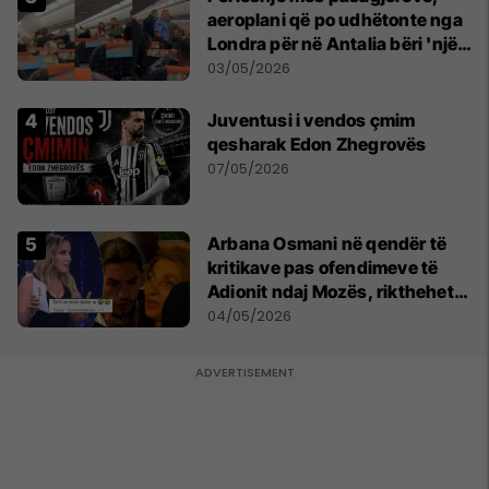
aeroplani që po udhëtonte nga
Londra për në Antalia bëri 'një
ulje emergjente' në Prishtinë
03/05/2026
Juventusi i vendos çmim
qesharak Edon Zhegrovës
07/05/2026
Arbana Osmani në qendër të
kritikave pas ofendimeve të
Adionit ndaj Mozës, rikthehet
deklarata ‘Është emision tjetër
04/05/2026
ai’