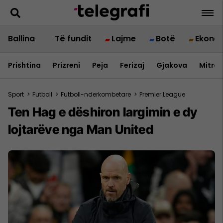
Ballina
Të fundit
Lajme
Botë
Ekono
Prishtina
Prizreni
Peja
Ferizaj
Gjakova
Mitrov
Sport
>
Futboll
>
Futboll-nderkombetare
>
Premier League
Ten Hag e dëshiron largimin e dy
lojtarëve nga Man United