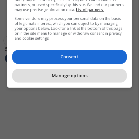
partners, or used specifically by this site. We and our partners
may use precise geolocation data.
List of partners.
Some vendors may process your personal data on the basis
of legitimate interest, which you can object to by managing
your options below. Look for a link at the bottom of this page
or in the site menu to manage or withdraw consent in privacy
and cookie settings.
Premier League
Alex Telles
Eric Bailly
Man Utd
Consent
Manage options