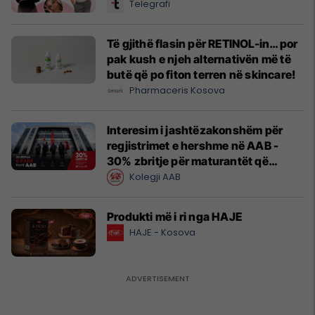
Telegrafi
Të gjithë flasin për RETINOL-in… por
pak kush e njeh alternativën më të
butë që po fiton terren në skincare!
Pharmaceris Kosova
Interesim i jashtëzakonshëm për
regjistrimet e hershme në AAB -
30% zbritje për maturantët që
regjistrohen tani
Kolegji AAB
Produkti më i ri nga HAJE
HAJE - Kosova