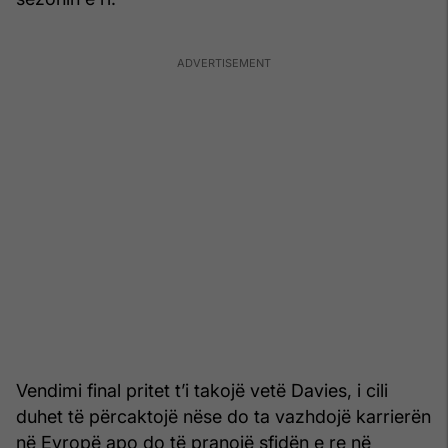
Vendimi final pritet t’i takojë vetë Davies, i cili
duhet të përcaktojë nëse do ta vazhdojë karrierën
në Evropë apo do të pranojë sfidën e re në