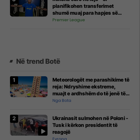
planifikohen transferimet
shumë muaj para hapjes së
afatit kalimtar
Premier League
Në trend Botë
Meteorologët me parashikime të
reja: Ndryshime ekstreme,
muajt e ardhshëm do të jenë të
pazakontë
Nga Bota
Ukrainasit sulmohen në Poloni -
Tusk i kërkon presidentit të
reagojë
Evropa