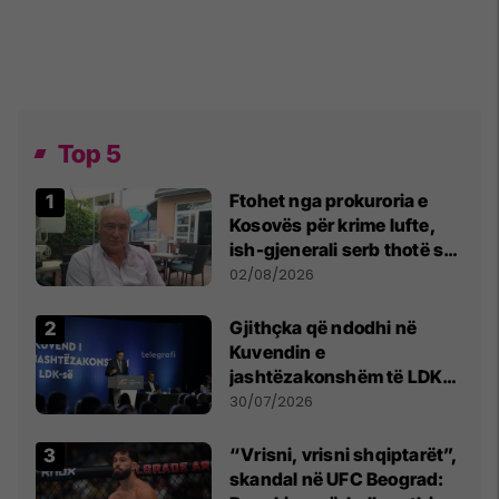
Top 5
Ftohet nga prokuroria e
Kosovës për krime lufte,
ish-gjenerali serb thotë se
dikush e tradhtoi në
02/08/2026
Beograd
Gjithçka që ndodhi në
Kuvendin e
jashtëzakonshëm të LDK-
së
30/07/2026
“Vrisni, vrisni shqiptarët”,
skandal në UFC Beograd: