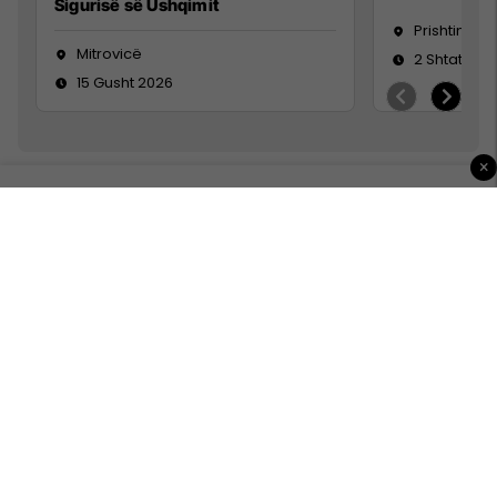
Sigurisë së Ushqimit
Prishtinë
Mitrovicë
2 Shtator 2
15 Gusht 2026
×