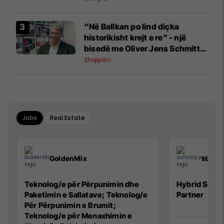
“Në Ballkan po lind diçka
historikisht krejt e re” - një
bisedë me Oliver Jens Schmitt
mbi protestat në Shqipëri dhe të
Shqipëri
kaluarën e rajonit
Jobs
Real Estate
GoldenMix
sunci
Teknolog/e për Përpunimin dhe
Hybrid Senio
Paketimin e Sallatave; Teknolog/e
Partner
Për Përpunimin e Brumit;
Teknolog/e për Menaxhimin e