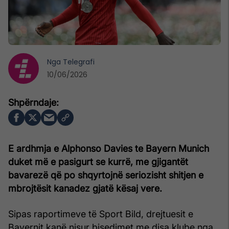
Nga
Telegrafi
10/06/2026
E ardhmja e Alphonso Davies te Bayern Munich
duket më e pasigurt se kurrë, me gjigantët
bavarezë që po shqyrtojnë seriozisht shitjen e
mbrojtësit kanadez gjatë kësaj vere.
Sipas raportimeve të Sport Bild, drejtuesit e
Bayernit kanë nisur bisedimet me disa klube nga