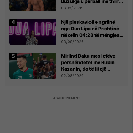
Buzukja u përball me thirrje
anti-shqiptare nga
01/08/2026
tribunat
Një pleskavicë e ngrënë
nga Dua Lipa në Prishtinë
në orën 04:28 të mëngjesit
- dhe bota digjitale serbe
03/08/2026
shpall gjendjen e luftës
Mirlind Daku mes lotëve
përshëndetet me Rubin
Kazanin, do të fitojë
miliona te Spartak Moska
02/08/2026