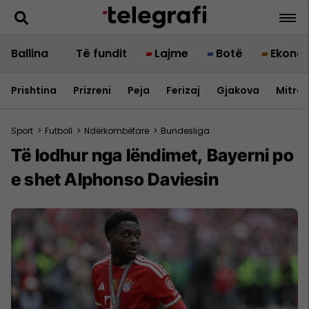
Ballina
Të fundit
Lajme
Botë
Ekono
Prishtina
Prizreni
Peja
Ferizaj
Gjakova
Mitrov
Sport
>
Futboll
>
Ndërkombëtare
>
Bundesliga
Të lodhur nga lëndimet, Bayerni po
e shet Alphonso Daviesin