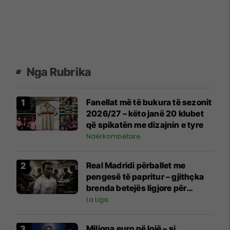
Nga Rubrika
Fanellat më të bukura të sezonit
2026/27 – këto janë 20 klubet
që spikatën me dizajnin e tyre
Ndërkombëtare
Real Madridi përballet me
pengesë të papritur – gjithçka
brenda betejës ligjore për
Diomanden që po vonon
La Liga
marrëveshjen
Miliona euro në lojë – si