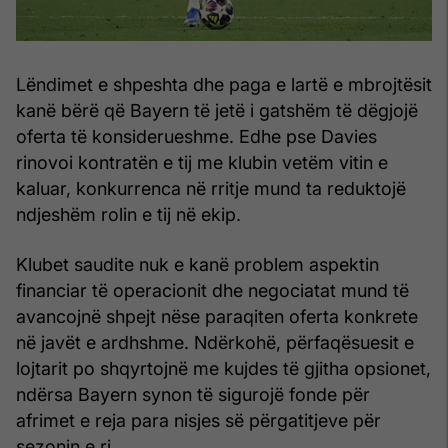
Lëndimet e shpeshta dhe paga e lartë e mbrojtësit
kanë bërë që Bayern të jetë i gatshëm të dëgjojë
oferta të konsiderueshme. Edhe pse Davies
rinovoi kontratën e tij me klubin vetëm vitin e
kaluar, konkurrenca në rritje mund ta reduktojë
ndjeshëm rolin e tij në ekip.
Klubet saudite nuk e kanë problem aspektin
financiar të operacionit dhe negociatat mund të
avancojnë shpejt nëse paraqiten oferta konkrete
në javët e ardhshme. Ndërkohë, përfaqësuesit e
lojtarit po shqyrtojnë me kujdes të gjitha opsionet,
ndërsa Bayern synon të sigurojë fonde për
afrimet e reja para nisjes së përgatitjeve për
sezonin e ri.