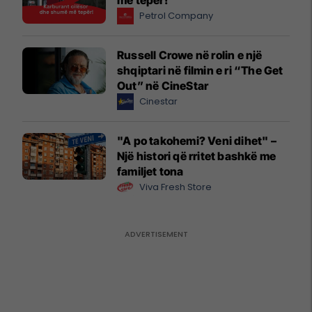
Petrol Company
Russell Crowe në rolin e një
shqiptari në filmin e ri “The Get
Out” në CineStar
Cinestar
"A po takohemi? Veni dihet" –
Një histori që rritet bashkë me
familjet tona
Viva Fresh Store