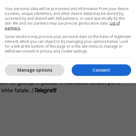
Your personal data will be processed and information from your device
(cookies, unique identifiers, and other device data) may be stored by,
Momenti i frikshëm kur McGregor
accessed by and shared with 369 partners, or used specifically by this
site. We and our partners may use precise geolocation data.
List of
theu kyçin e këmbës në përballjen
partners.
ndaj Poirier
Some vendors may process your personal data on the basis of legitimate
interest, which you can object to by managing your options below. Look
for a link at the bottom of this page or in the site menu to manage or
withdraw consent in privacy and cookie settings.
e uli këmbën në dysheme, por kyçi i këmbës së tij
luar të lakohej, e pas pak sekondave, këmba e tij u
Manage options
Consent
lon se goditja e gabuar e irlandezit në bërrylin e
ishte fatale. /
Telegrafi
/