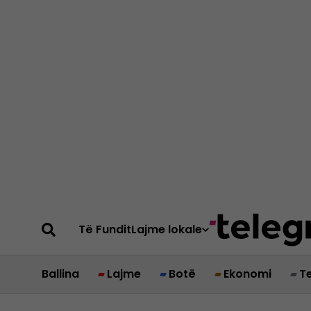
Të Fundit
Lajme lokale
Ballina
Lajme
Botë
Ekonomi
T