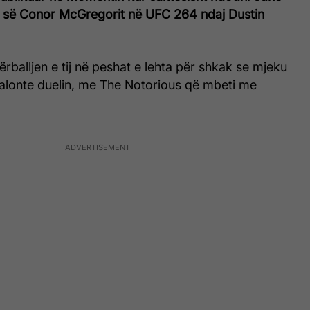
 së Conor McGregorit në UFC 264 ndaj Dustin
ërballjen e tij në peshat e lehta për shkak se mjeku
dalonte duelin, me The Notorious që mbeti me