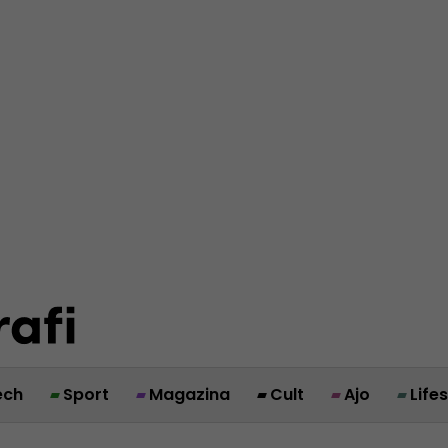
ech
Sport
Magazina
Cult
Ajo
Life