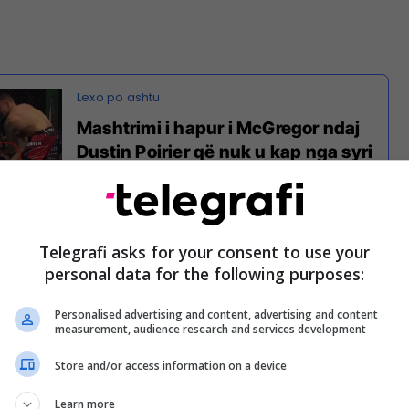
Mashtrimi i hapur i McGregor ndaj
Dustin Poirier që nuk u kap nga syri
i kamerës derisa trilogjia ishte duke
u zhvilluar
Telegrafi asks for your consent to use your
on se ai ka gjetur sekuencën e saktë që shkaktoi
personal data for the following purposes:
 me trajnerin e yllit të UFC, John Kavanagh që e
thashtu.
Personalised advertising and content, advertising and content
measurement, audience research and services development
dezi të thyejë këmbën, ai hodhi një goditje të ashpër
Store and/or access information on a device
ier dhe ky i fundit e ndaloi atë me bërryl.
Learn more