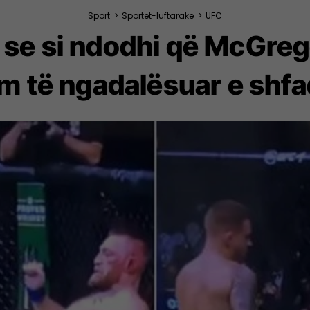
Sport
>
Sportet-luftarake
>
UFC
n se si ndodhi që McGre
im të ngadalësuar e shfa