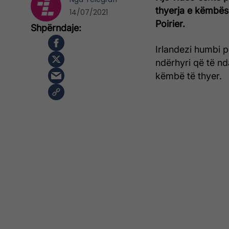
thyerja e këmbës
14/07/2021
Poirier.
Irlandezi humbi p
ndërhyri që të n
këmbë të thyer.