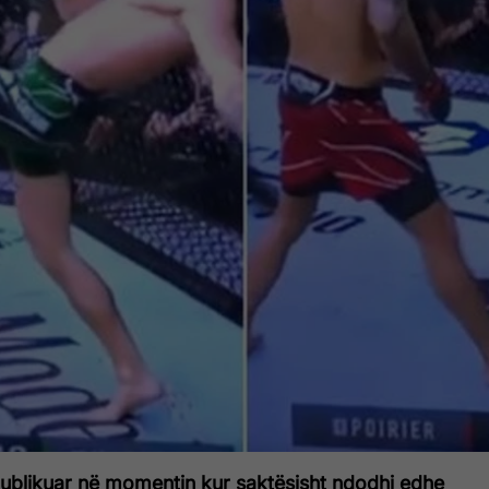
publikuar në momentin kur saktësisht ndodhi edhe