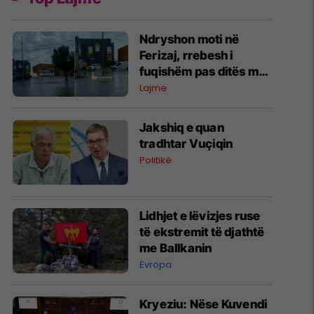
Ndryshon moti në
Ferizaj, rrebesh i
fuqishëm pas ditës me
temperatura të larta
Lajme
Jakshiq e quan
tradhtar Vuçiqin
Politikë
Lidhjet e lëvizjes ruse
të ekstremit të djathtë
me Ballkanin
Evropa
Kryeziu: Nëse Kuvendi