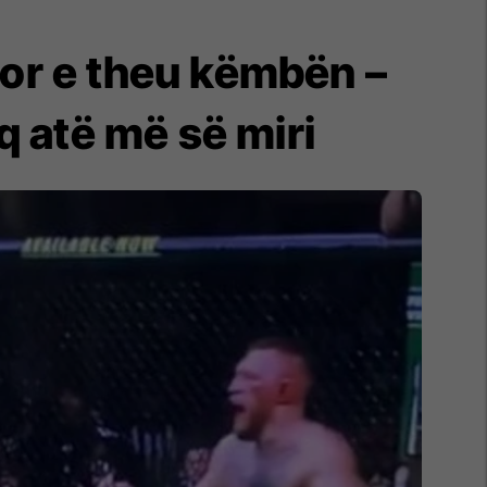
gor e theu këmbën –
q atë më së miri