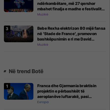
ndërkombëtare, më 27 qershor
mbahet finalja e madhe e festivalit
"Rising Stars"
Muzikë
Bebe Rexha elektrizon 80 mijë fansa
në 'Stade de France', promovon
bashkëpunimin e ri me David
Guettan dhe i bën dedikim
Muzikë
emocionues DJ-it botëror
Në trend Botë
Franca dhe Gjermania braktisin
projektin e përbashkët të
aeroplanëve luftarakë, pasi
kompanitë nuk arrijnë marrëveshje
Evropa