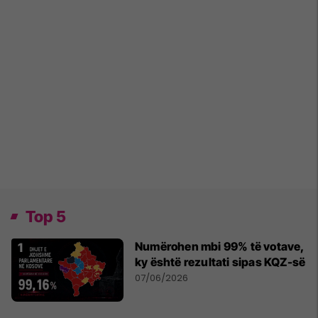
Top 5
Numërohen mbi 99% të votave,
ky është rezultati sipas KQZ-së
07/06/2026