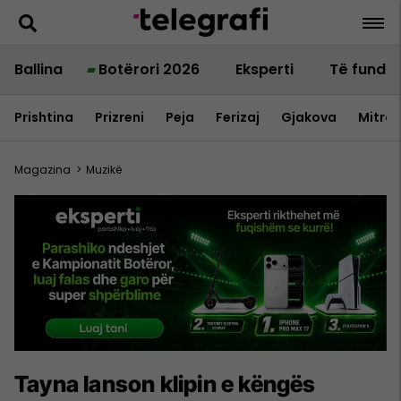
Ballina
Botërori 2026
Eksperti
Të fundit
Prishtina
Prizreni
Peja
Ferizaj
Gjakova
Mitrov
Magazina
>
Muzikë
Tayna lanson klipin e këngës