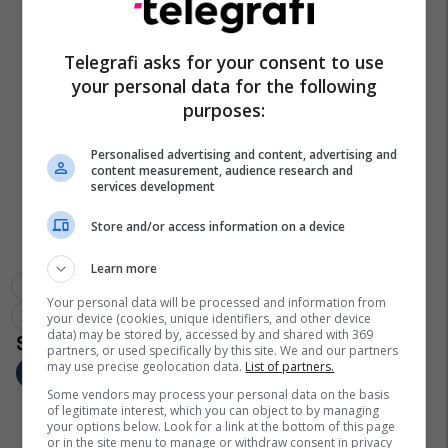
Telegrafi asks for your consent to use
your personal data for the following
purposes:
Personalised advertising and content, advertising and
content measurement, audience research and
services development
Store and/or access information on a device
Learn more
Kejvina Kthella
Valon Aziri
Friends Entertainment
Your personal data will be processed and information from
Estrada Shqiptare
Tayna
your device (cookies, unique identifiers, and other device
data) may be stored by, accessed by and shared with 369
partners, or used specifically by this site. We and our partners
may use precise geolocation data.
List of partners.
Some vendors may process your personal data on the basis
of legitimate interest, which you can object to by managing
your options below. Look for a link at the bottom of this page
or in the site menu to manage or withdraw consent in privacy