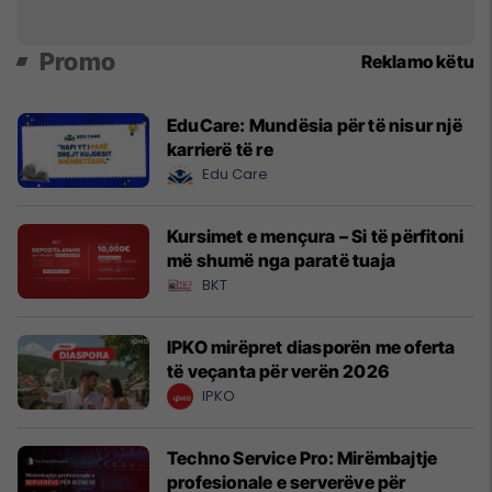
Promo
Reklamo këtu
EduCare: Mundësia për të nisur një
karrierë të re
Edu Care
Kursimet e mençura – Si të përfitoni
më shumë nga paratë tuaja
BKT
IPKO mirëpret diasporën me oferta
të veçanta për verën 2026
IPKO
Techno Service Pro: Mirëmbajtje
profesionale e serverëve për