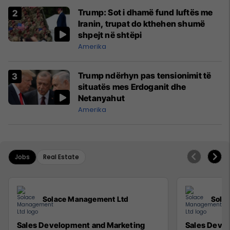
Trump: Sot i dhamë fund luftës me
Iranin, trupat do kthehen shumë
shpejt në shtëpi
Amerika
Trump ndërhyn pas tensionimit të
situatës mes Erdoganit dhe
Netanyahut
Amerika
Jobs
Real Estate
Solace Management Ltd
Sola
Sales Development and Marketing
Sales Deve