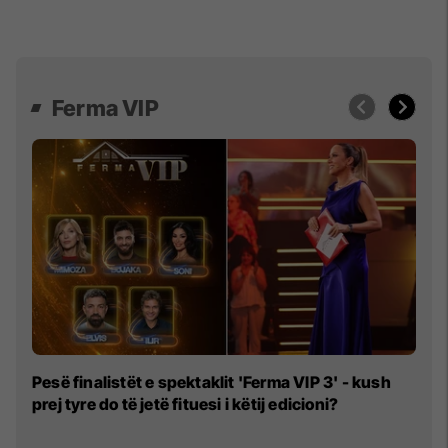
Ferma VIP
“
Pesë finalistët e spektaklit 'Ferma VIP 3' - kush
Fl
prej tyre do të jetë fituesi i këtij edicioni?
rë