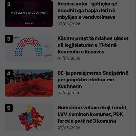
Kosova votoi - gjithçka që
ndodhi nga hapja deri në
mbylljen e vendvotimeve
07/06/2026
Kështu pritet të ndahen ulëset
në legjislaturën e 11-të në
Kuvendin e Kosovës
07/06/2026
BE-ja paralajmëron Shqipërinë
për projektin e lidhur me
Kushnerin
07/06/2026
Numërimi i votave drejt fundit,
LVV dominon komunat, PDK
forcë e parë në 3 komuna
07/06/2026