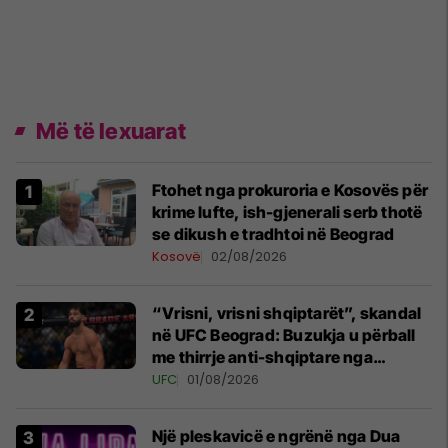
Më të lexuarat
Ftohet nga prokuroria e Kosovës për
krime lufte, ish-gjenerali serb thotë
se dikush e tradhtoi në Beograd
Kosovë
02/08/2026
“Vrisni, vrisni shqiptarët”, skandal
në UFC Beograd: Buzukja u përball
me thirrje anti-shqiptare nga
tribunat
UFC
01/08/2026
Një pleskavicë e ngrënë nga Dua