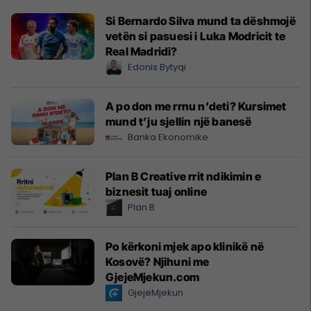
Si Bernardo Silva mund ta dëshmojë
vetën si pasuesi i Luka Modricit te
Real Madridi?
Edonis Bytyqi
A po don me rrnu n’deti? Kursimet
mund t’ju sjellin një banesë
Banka Ekonomike
Plan B Creative rrit ndikimin e
biznesit tuaj online
Plan B
Po kërkoni mjek apo klinikë në
Kosovë? Njihuni me
GjejeMjekun.com
GjejeMjekun