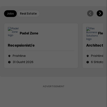
Jobs
Real Estate
Padel Zone
Flex 
Recepsionist/e
Architect
Prishtine
Prishtinë
31 Gusht 2026
6 Shtator 