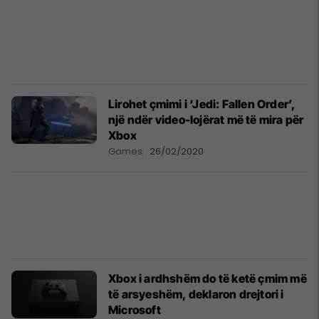
Lirohet çmimi i ‘Jedi: Fallen Order’,
një ndër video-lojërat më të mira për
Xbox
Games
26/02/2020
Xbox i ardhshëm do të ketë çmim më
të arsyeshëm, deklaron drejtori i
Microsoft