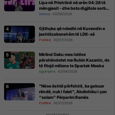
Lipa në Prishtinë në orën 04:28 të
mëngjesit - dhe bota digjitale serbe
shpall gjendjen e luftës
Serbia
03/08/2026
Gjithçka që ndodhi në Kuvendin e
jashtëzakonshëm të LDK-së
Politikë
30/07/2026
Mirlind Daku mes lotëve
përshëndetet me Rubin Kazanin, do
të fitojë miliona te Spartak Moska
Ligat tjera
02/08/2026
"Nëse është përfshirë, ka gabuar
rëndë, nuk i falet", Abdixhiku i çon
“selam” Përparim Ramës
Politikë
30/07/2026