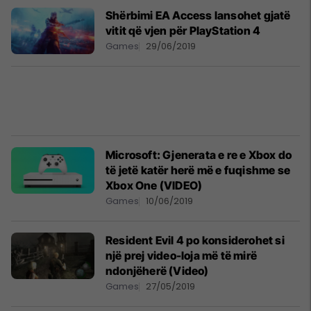
Shërbimi EA Access lansohet gjatë
vitit që vjen për PlayStation 4
Games
29/06/2019
Microsoft: Gjenerata e re e Xbox do
të jetë katër herë më e fuqishme se
Xbox One (VIDEO)
Games
10/06/2019
Resident Evil 4 po konsiderohet si
një prej video-loja më të mirë
ndonjëherë (Video)
Games
27/05/2019