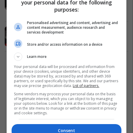
your personal data for the following
vetëm tri euro (Foto)
purposes:
Dështime
19/01/2019
Personalised advertising and content, advertising and
content measurement, audience research and
PlayStation 4 është shitur në afro
services development
një miliard njësi (Video)
Games
16/01/2019
Store and/or access information on a device
Learn more
1
Your personal data will be processed and information from
your device (cookies, unique identifiers, and other device
data) may be stored by, accessed by and shared with 369
partners, or used specifically by this site. We and our partners
may use precise geolocation data.
List of partners.
Some vendors may process your personal data on the basis
of legitimate interest, which you can object to by managing
your options below. Look for a link at the bottom of this page
or in the site menu to manage or withdraw consent in privacy
and cookie settings.
Consent