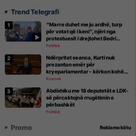
Trend Telegrafi
“Marre duhet me ju ardhë, turp
për votat që i keni”, njëri nga
protestuesit i drejtohet Bedri
Hamzës
Politikë
Ndërpritet seanca, Kurti nuk
prezanton emër për
kryeparlamentar - kërkon kohë
shtesë për marrëveshje politike
Kosovë
Abdixhiku me 18 deputetët e LDK-
së përcaktojnë rrugëtimin e
përbashkët
Politikë
Promo
Reklamo këtu