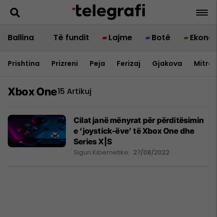
Ballina
Të fundit
Lajme
Botë
Ekono
Prishtina
Prizreni
Peja
Ferizaj
Gjakova
Mitrov
Xbox One
15 Artikuj
Cilat janë mënyrat për përditësimin
e ‘joystick-ëve’ të Xbox One dhe
Series X|S
Siguri Kibernetike
27/08/2022