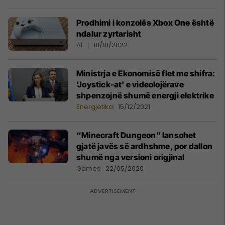
Prodhimi i konzolës Xbox One është
ndalur zyrtarisht
AI
18/01/2022
Ministrja e Ekonomisë flet me shifra:
'Joystick-at' e videolojërave
shpenzojnë shumë energji elektrike
Energjetika
15/12/2021
“Minecraft Dungeon” lansohet
gjatë javës së ardhshme, por dallon
shumë nga versioni origjinal
Games
22/05/2020