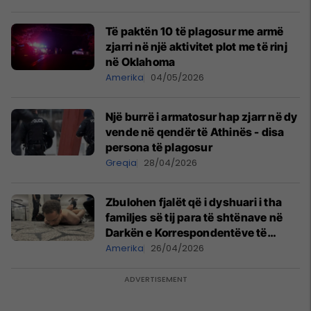
Të paktën 10 të plagosur me armë
zjarri në një aktivitet plot me të rinj
në Oklahoma
Amerika
04/05/2026
Një burrë i armatosur hap zjarr në dy
vende në qendër të Athinës - disa
persona të plagosur
Greqia
28/04/2026
Zbulohen fjalët që i dyshuari i tha
familjes së tij para të shtënave në
Darkën e Korrespondentëve të
Shtëpisë së Bardhë
Amerika
26/04/2026