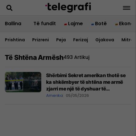
Ballina
Të fundit
Lajme
Botë
Ekono
Prishtina
Prizreni
Peja
Ferizaj
Gjakova
Mitrov
Të Shtëna Armësh
493 Artikuj
Shërbimi Sekret amerikan thotë se
ka shkëmbyer të shtëna me armë
zjarri me një të dyshuar të
armatosur pranë Shtëpisë së Bardhë
Amerika
05/05/2026