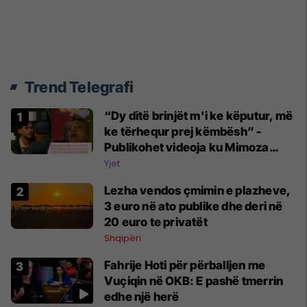
Trend Telegrafi
“Dy ditë brinjët m'i ke këputur, më
ke tërhequr prej këmbësh” -
Publikohet videoja ku Mimoza
Ahmeti akuzon Adionin për
Yjet
keqtrajtim
Lezha vendos çmimin e plazheve,
3 euro në ato publike dhe deri në
20 euro te privatët
Shqipëri
Fahrije Hoti për përballjen me
Vuçiqin në OKB: E pashë tmerrin
edhe një herë