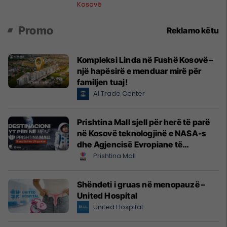
Kosovë
Promo
Reklamo këtu
Kompleksi Linda në Fushë Kosovë –
një hapësirë e menduar mirë për
familjen tuaj!
Al Trade Center
Prishtina Mall sjell për herë të parë
në Kosovë teknologjinë e NASA-s
dhe Agjencisë Evropiane të
Hapësirës (ESA)
Prishtina Mall
Shëndeti i gruas në menopauzë –
United Hospital
United Hospital