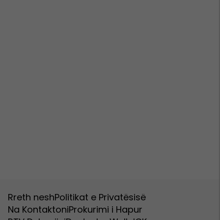
Rreth nesh
Politikat e Privatësisë
Na Kontaktoni
Prokurimi i Hapur