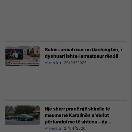
Sulmi i armatosur në Uashington, i
dyshuari ishte i armatosur rëndë
Amerika
26/04/2026
Një sherr pranë një shkolle të
mesme në Karolinën e Veriut
përfundoi me të shtëna – dy
adoleshentë të vrarë dhe pesë të
Amerika
21/04/2026