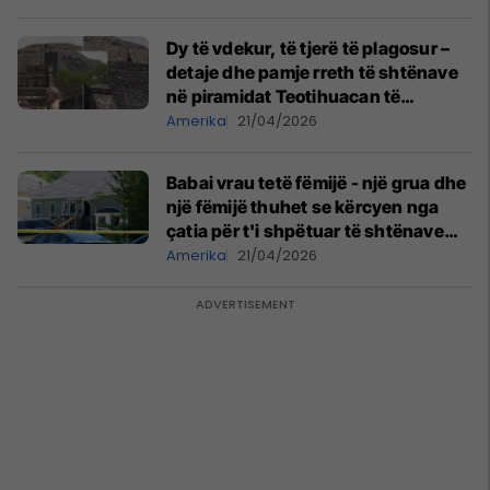
tjerë të plagosur
Dy të vdekur, të tjerë të plagosur –
detaje dhe pamje rreth të shtënave
në piramidat Teotihuacan të
Meksikës
Amerika
21/04/2026
Babai vrau tetë fëmijë - një grua dhe
një fëmijë thuhet se kërcyen nga
çatia për t'i shpëtuar të shtënave
vdekjeprurëse në Luiziana
Amerika
21/04/2026