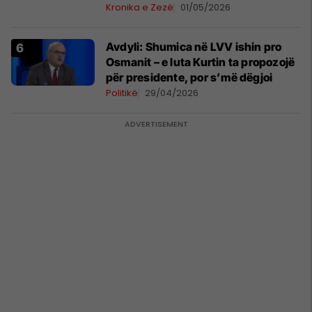
Kronika e Zezë
01/05/2026
Avdyli: Shumica në LVV ishin pro
Osmanit – e luta Kurtin ta propozojë
për presidente, por s’më dëgjoi
Politikë
29/04/2026