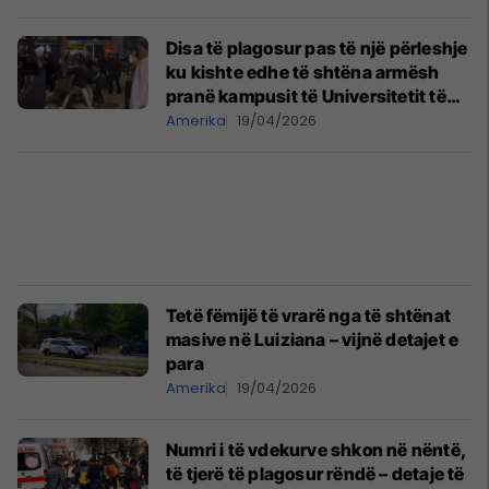
Disa të plagosur pas të një përleshje
ku kishte edhe të shtëna armësh
pranë kampusit të Universitetit të
Iowas
Amerika
19/04/2026
Tetë fëmijë të vrarë nga të shtënat
masive në Luiziana – vijnë detajet e
para
Amerika
19/04/2026
Numri i të vdekurve shkon në nëntë,
të tjerë të plagosur rëndë – detaje të