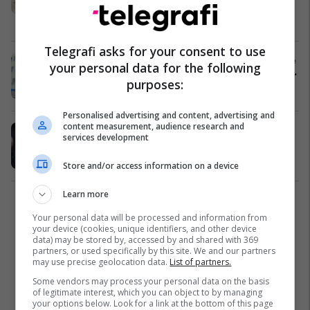
lanë katër të vdekur dhe të tjerë të
plagosur në një shkollë në Turqi
Turqia
15/04/2026
Telegrafi asks for your consent to use
Të shtëna me armë në një shkollë në
your personal data for the following
Turqi – raportohet për 16 të plagosur
purposes:
Turqia
14/04/2026
Personalised advertising and content, advertising and
content measurement, audience research and
Të shtëna me armë pas përleshjes
services development
në Ferizaj, arrestohen dy persona
Kronika e Zezë
12/04/2026
Store and/or access information on a device
Learn more
1
Your personal data will be processed and information from
your device (cookies, unique identifiers, and other device
data) may be stored by, accessed by and shared with 369
partners, or used specifically by this site. We and our partners
may use precise geolocation data.
List of partners.
Some vendors may process your personal data on the basis
of legitimate interest, which you can object to by managing
your options below. Look for a link at the bottom of this page