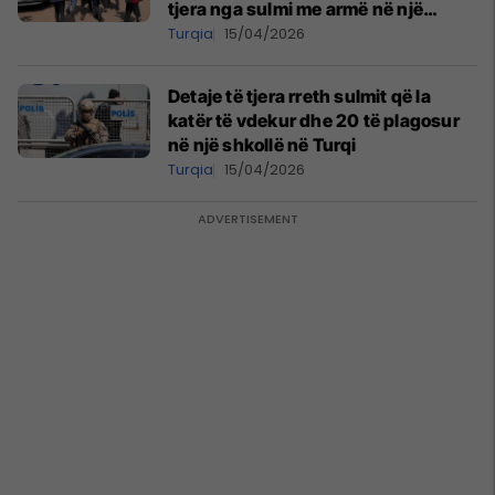
tjera nga sulmi me armë në një
shkollë të Turqisë
Turqia
15/04/2026
Detaje të tjera rreth sulmit që la
katër të vdekur dhe 20 të plagosur
në një shkollë në Turqi
Turqia
15/04/2026