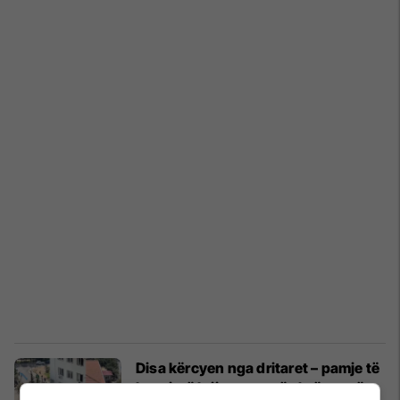
Disa kërcyen nga dritaret – pamje të
kaosit të krijuar nga të shtënat që