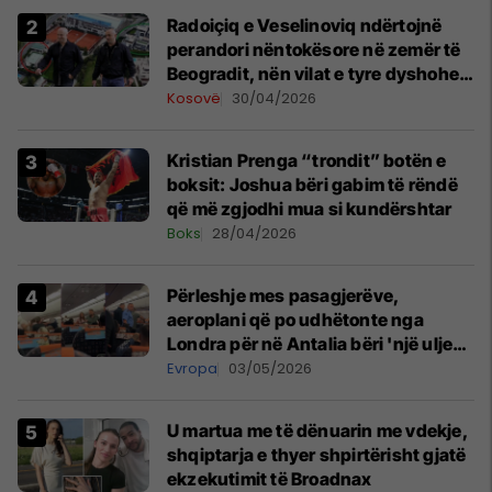
Radoiçiq e Veselinoviq ndërtojnë
perandori nëntokësore në zemër të
Beogradit, nën vilat e tyre dyshohet
se po bëjnë bunkerë
Kosovë
30/04/2026
Kristian Prenga “trondit” botën e
boksit: Joshua bëri gabim të rëndë
që më zgjodhi mua si kundërshtar
Boks
28/04/2026
Përleshje mes pasagjerëve,
aeroplani që po udhëtonte nga
Londra për në Antalia bëri 'një ulje
emergjente' në Prishtinë
Evropa
03/05/2026
U martua me të dënuarin me vdekje,
shqiptarja e thyer shpirtërisht gjatë
ekzekutimit të Broadnax