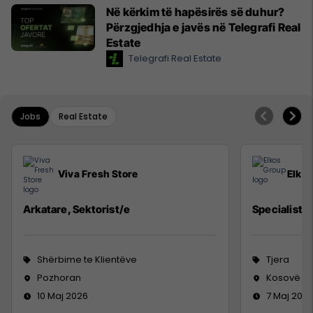
Në kërkim të hapësirës së duhur?
Përzgjedhja e javës në Telegrafi Real
Estate
Telegrafi Real Estate
Jobs
Real Estate
Viva Fresh Store
Elko
Arkatare, Sektorist/e
Specialist M
Shërbime te Klientëve
Tjera
Pozhoran
Kosovë
10 Maj 2026
7 Maj 202