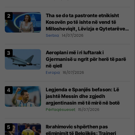
Tha se do ta pastronte etnikisht
Kosovën po të ishte në vend të
Millosheviqit, Lëvizja e Qytetarëve
të Lirë në Serbi kërkon shkarkimin e
Serbia
14/07/2026
menjëhershëm të Snezhana
Paunoviq
Aeroplani më i ri luftarak i
Gjermanisë u ngrit për herë të parë
në qiell
Evropa
16/07/2026
Legjenda e Spanjës befason: Lë
jashtë Messin dhe zgjedh
argjentinasin më të mirë në botë
Përfaqësueset
15/07/2026
Ibrahimovic shpërthen pas
eliminimit të Belgjikës: Trajneri