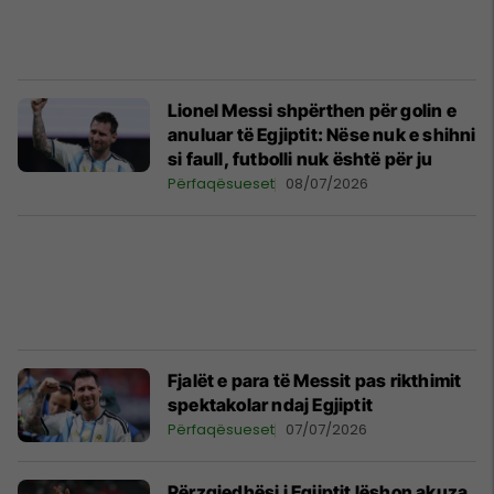
Lionel Messi shpërthen për golin e
anuluar të Egjiptit: Nëse nuk e shihni
si faull, futbolli nuk është për ju
Përfaqësueset
08/07/2026
Fjalët e para të Messit pas rikthimit
spektakolar ndaj Egjiptit
Përfaqësueset
07/07/2026
Përzgjedhësi i Egjiptit lëshon akuza