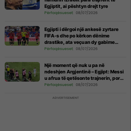
Egjiptit, ai pështyn drejt tyre
Përfaqësueset
08/07/2026
Egjipti i dërgoi një ankesë zyrtare
FIFA-s dhe po kërkon dënime
drastike, ata veçuan dy gabime
themelore
Përfaqësueset
08/07/2026
Një moment që nuk u pa në
ndeshjen Argjentinë – Egjipt: Messi
u afrua të qetësonte trajnerin, por
mori një reagim të ashpër
Përfaqësueset
08/07/2026