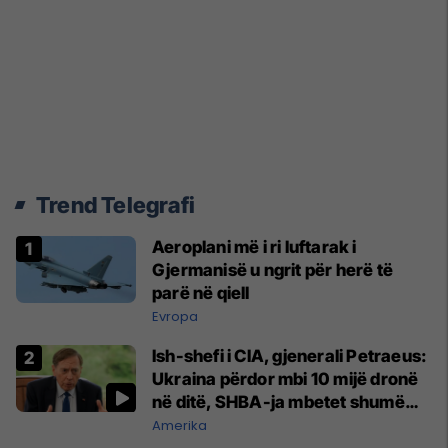
Trend Telegrafi
Aeroplani më i ri luftarak i
Gjermanisë u ngrit për herë të
parë në qiell
Evropa
Ish-shefi i CIA, gjenerali Petraeus:
Ukraina përdor mbi 10 mijë dronë
në ditë, SHBA-ja mbetet shumë
prapa në prodhim
Amerika