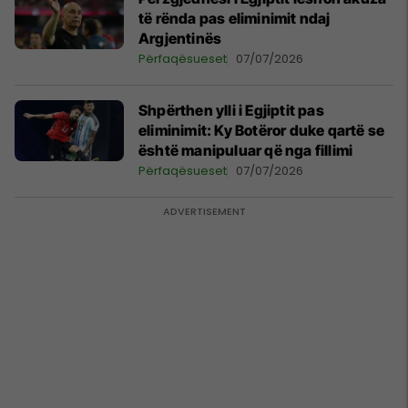
të rënda pas eliminimit ndaj
Argjentinës
Përfaqësueset
07/07/2026
Shpërthen ylli i Egjiptit pas
eliminimit: Ky Botëror duke qartë se
është manipuluar që nga fillimi
Përfaqësueset
07/07/2026