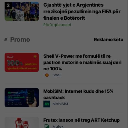
Gjashtë yjet e Argjentinës
rrezikojnë pezullimin nga FIFA për
finalen e Botërorit
Përfaqësueset
Promo
Reklamo këtu
Shell V-Power me formulë të re
pastron motorin e makinës suaj deri
në 100%
Shell
MobiSIM: Internet kudo dhe 15%
cashback
MobiSIM
Frutex lanson në treg ART Ketchup
Frutex