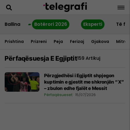
Ballina
Botërori 2026
Eksperti
Të fu
Prishtina
Prizreni
Peja
Ferizaj
Gjakova
Mitrov
Përfaqësuesja E Egjiptit
159 Artikuj
Përzgjedhësi i Egjiptit shpjegon
kuptimin e gjestit me shkronjën “X”
– zbulon edhe fjalët e Messit
Përfaqësueset
15/07/2026