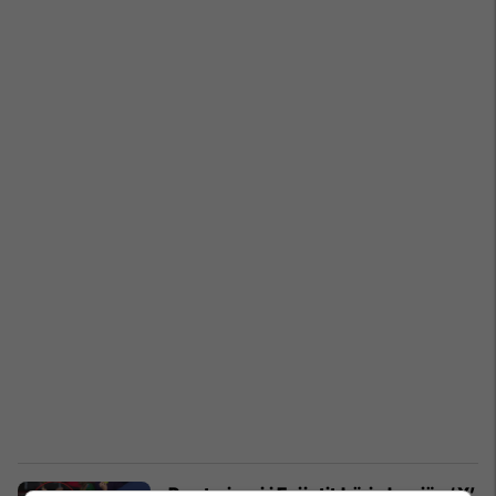
Pse trajneri i Egjiptit bëri shenjën ‘X’