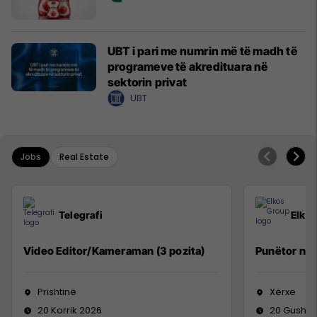
UBT i pari me numrin më të madh të
programeve të akredituara në
sektorin privat
UBT
Jobs
Real Estate
Telegrafi
Elko
Video Editor/Kameraman (3 pozita)
Punëtor në
Prishtinë
Xërxe
20 Korrik 2026
20 Gusht 