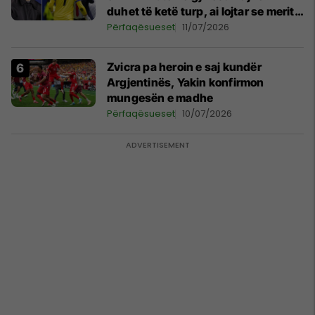
duhet të ketë turp, ai lojtar se meritoi
të luante
Përfaqësueset
11/07/2026
Zvicra pa heroin e saj kundër
Argjentinës, Yakin konfirmon
mungesën e madhe
Përfaqësueset
10/07/2026