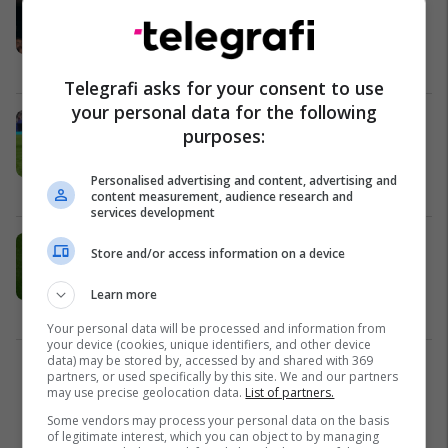
në drejtim të gjyqtarit – shpjegohet
gjesti i pazakontë
Përfaqësueset
07/07/2026
Telegrafi asks for your consent to use
your personal data for the following
Eksperti i gjykimit flet për golin e
purposes:
anuluar të Egjiptit që shkaktoi
polemika
Personalised advertising and content, advertising and
Përfaqësueset
07/07/2026
content measurement, audience research and
services development
Argjentina tregon shpirtin e
Store and/or access information on a device
kampionit, rikthehet nga “të
vdekurit” ndaj Egjiptit
Learn more
Përfaqësueset
07/07/2026
Your personal data will be processed and information from
your device (cookies, unique identifiers, and other device
data) may be stored by, accessed by and shared with 369
1
partners, or used specifically by this site. We and our partners
may use precise geolocation data.
List of partners.
Some vendors may process your personal data on the basis
of legitimate interest, which you can object to by managing