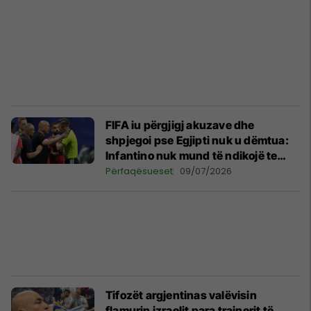
FIFA iu përgjigj akuzave dhe
shpjegoi pse Egjipti nuk u dëmtua:
Infantino nuk mund të ndikojë te
gjyqtarët
Përfaqësueset
09/07/2026
Tifozët argjentinas valëvisin
flamurin izraelit para trajnerit të