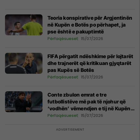
Teoria konspirative për Argjentinën
në Kupën e Botës po përhapet, ja
pse është e pakuptimtë
Përfaqësueset
15/07/2026
FIFA përgatit ndëshkime për lojtarët
dhe trajnerët që kritikuan gjyqtarët
pas Kupës së Botës
Përfaqësueset
15/07/2026
Conte zbulon emrat e tre
futbollistëve më pak të njohur që
‘vodhën’ vëmendjen e tij në Kupën e
Botës
Përfaqësueset
15/07/2026