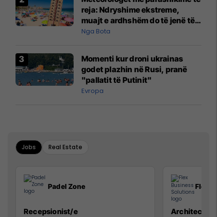
reja: Ndryshime ekstreme,
muajt e ardhshëm do të jenë të
pazakontë
Nga Bota
Momenti kur droni ukrainas
godet plazhin në Rusi, pranë
"pallatit të Putinit"
Evropa
Jobs
Real Estate
Padel Zone
Flex B
Recepsionist/e
Architect