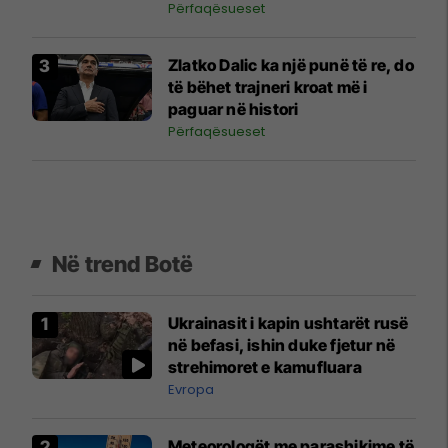
Përfaqësueset
Zlatko Dalic ka një punë të re, do
të bëhet trajneri kroat më i
paguar në histori
Përfaqësueset
Në trend Botë
Ukrainasit i kapin ushtarët rusë
në befasi, ishin duke fjetur në
strehimoret e kamufluara
Evropa
Meteorologët me parashikime të