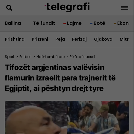
Ballina
Të fundit
Lajme
Botë
Ekono
Prishtina
Prizreni
Peja
Ferizaj
Gjakova
Mitrov
Sport
>
Futboll
>
Ndërkombëtare
>
Përfaqësueset
Tifozët argjentinas valëvisin
flamurin izraelit para trajnerit të
Egjiptit, ai pështyn drejt tyre