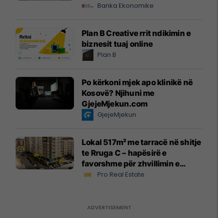
Banka Ekonomike
Plan B Creative rrit ndikimin e
biznesit tuaj online
Plan B
Po kërkoni mjek apo klinikë në
Kosovë? Njihuni me
GjejeMjekun.com
GjejeMjekun
Lokal 517m² me tarracë në shitje
te Rruga C – hapësirë e
favorshme për zhvillimin e
biznesit #15796
Pro Real Estate