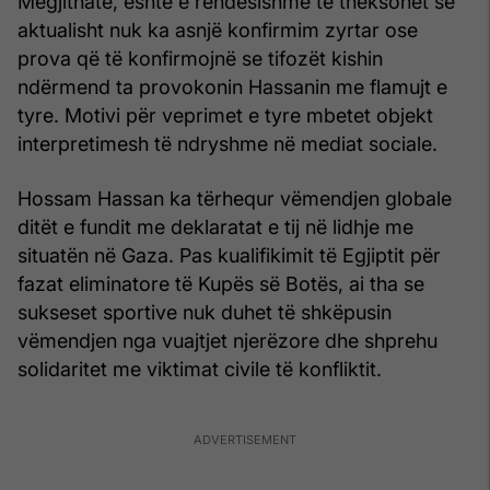
Megjithatë, është e rëndësishme të theksohet se
aktualisht nuk ka asnjë konfirmim zyrtar ose
prova që të konfirmojnë se tifozët kishin
ndërmend ta provokonin Hassanin me flamujt e
tyre. Motivi për veprimet e tyre mbetet objekt
interpretimesh të ndryshme në mediat sociale.
Hossam Hassan ka tërhequr vëmendjen globale
ditët e fundit me deklaratat e tij në lidhje me
situatën në Gaza. Pas kualifikimit të Egjiptit për
fazat eliminatore të Kupës së Botës, ai tha se
sukseset sportive nuk duhet të shkëpusin
vëmendjen nga vuajtjet njerëzore dhe shprehu
solidaritet me viktimat civile të konfliktit.