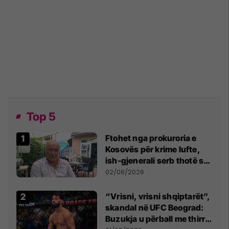
Top 5
Ftohet nga prokuroria e
Kosovës për krime lufte,
ish-gjenerali serb thotë se
dikush e tradhtoi në
02/08/2026
Beograd
“Vrisni, vrisni shqiptarët”,
skandal në UFC Beograd:
Buzukja u përball me thirrje