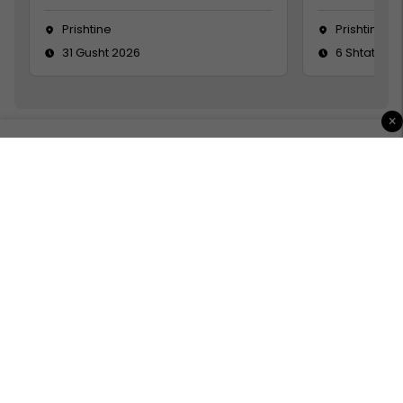
Prishtine
Prishtinë
31 Gusht 2026
6 Shtator 2
×