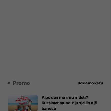
Promo
Reklamo këtu
A po don me rrnu n’deti?
Kursimet mund t’ju sjellin një
banesë