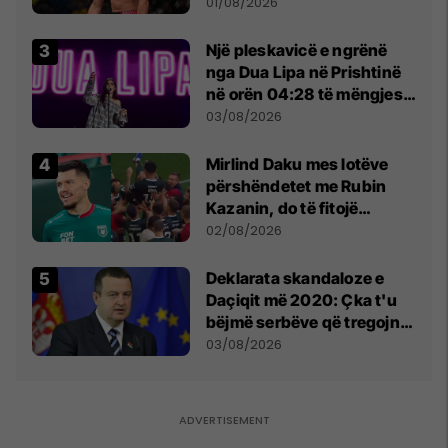
anti-shqiptare nga
01/08/2026
tribunat
Një pleskavicë e ngrënë
nga Dua Lipa në Prishtinë
në orën 04:28 të mëngjesit
- dhe bota digjitale serbe
03/08/2026
shpall gjendjen e luftës
Mirlind Daku mes lotëve
përshëndetet me Rubin
Kazanin, do të fitojë
miliona te Spartak Moska
02/08/2026
​Deklarata skandaloze e
Daçiqit më 2020: Çka t'u
bëjmë serbëve që tregojnë
ku janë varrosur shqiptarët
03/08/2026
në Serbi