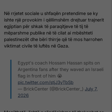
Në rrjetet sociale u shfaqën pretendime se ky
ishte një provokim i qëllimshëm drejtuar trajnerit
egjiptian për shkak të paraqitjeve të tij të
mëparshme publike në të cilat ai mbështeti
palestinezët dhe bëri thirrje që të mos harrohen
viktimat civile të luftës në Gaza.
Egypt's coach Hossam Hassan spits on
Argentina fans after they waved an Israeli
flag in front of him 😭
pic.twitter.com/stjJ3yTbSb
— BrickCenter (@BrickCenter_)
July 7,
2026