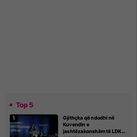
Top 5
Gjithçka që ndodhi në
Kuvendin e
jashtëzakonshëm të LDK-