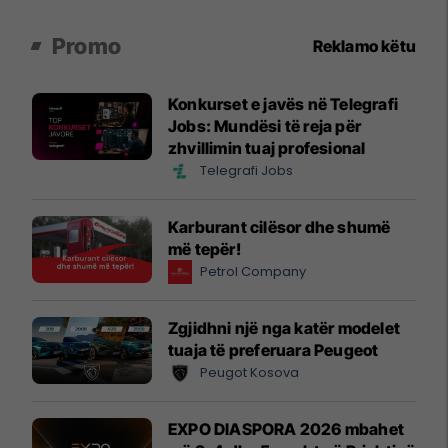
Promo
Reklamo këtu
Konkurset e javës në Telegrafi
Jobs: Mundësi të reja për
zhvillimin tuaj profesional
Telegrafi Jobs
Karburant cilësor dhe shumë
më tepër!
Petrol Company
Zgjidhni një nga katër modelet
tuaja të preferuara Peugeot
Peugot Kosova
EXPO DIASPORA 2026 mbahet