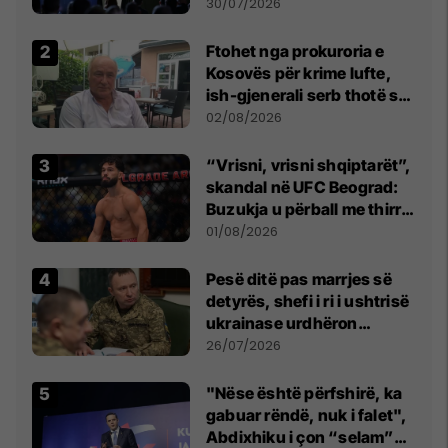
së
30/07/2026
Ftohet nga prokuroria e
Kosovës për krime lufte,
ish-gjenerali serb thotë se
dikush e tradhtoi në
02/08/2026
Beograd
“Vrisni, vrisni shqiptarët”,
skandal në UFC Beograd:
Buzukja u përball me thirrje
anti-shqiptare nga
01/08/2026
tribunat
Pesë ditë pas marrjes së
detyrës, shefi i ri i ushtrisë
ukrainase urdhëron
kontroll të madh
26/07/2026
"Nëse është përfshirë, ka
gabuar rëndë, nuk i falet",
Abdixhiku i çon “selam”