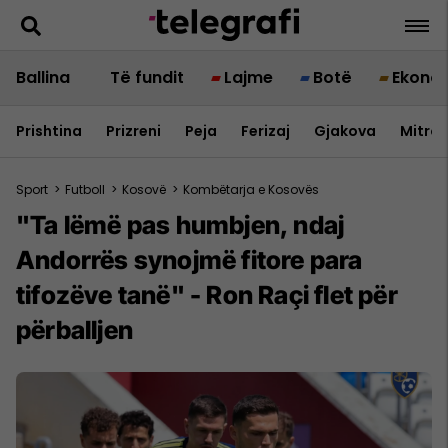
Ballina
Të fundit
Lajme
Botë
Ekono
Prishtina
Prizreni
Peja
Ferizaj
Gjakova
Mitrov
Sport
>
Futboll
>
Kosovë
>
Kombëtarja e Kosovës
"Ta lëmë pas humbjen, ndaj
Andorrës synojmë fitore para
tifozëve tanë" - Ron Raçi flet për
përballjen