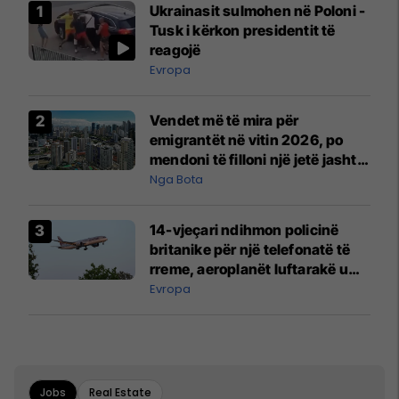
Ukrainasit sulmohen në Poloni -
Tusk i kërkon presidentit të
reagojë
Evropa
Vendet më të mira për
emigrantët në vitin 2026, po
mendoni të filloni një jetë jashtë
vendit?
Nga Bota
14-vjeçari ndihmon policinë
britanike për një telefonatë të
rreme, aeroplanët luftarakë u
ngritën në ajër për të
Evropa
interceptuar fluturaken e Qatar
Airways që po shkonte drejt
Mançesterit
Jobs
Real Estate