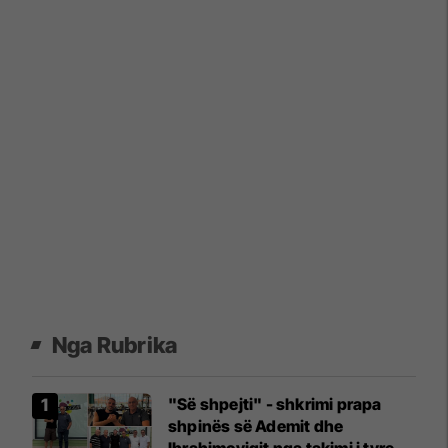
Nga Rubrika
"Së shpejti" - shkrimi prapa
shpinës së Ademit dhe
Ibrahimoviqit nga takimi i tyre