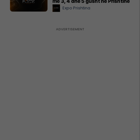
më 3, 4 dhe 5 gusht në Prishtinë
Expo Prishtina