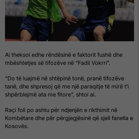
Ai theksoi edhe rëndësinë e faktorit fushë dhe
mbështetjes së tifozëve në “Fadil Vokrri”.
“Do të luajmë në shtëpinë tonë, pranë tifozëve
tanë, dhe shpresoj që me një paraqitje të mirë t’i
shpërblejmë ata me fitore”, shtoi ai.
Raçi foli po ashtu për ndjenjën e rikthimit në
Kombëtare dhe për përgjegjësinë që sjell fanella e
Kosovës.