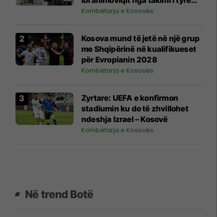
shihet si shenjë që ylli i Bayernit
Kombëtarja e Kosovës
mund të luajë për Kosovën
Kosova mund të jetë në një grup
me Shqipërinë në kualifikueset
për Evropianin 2028
Kombëtarja e Kosovës
Zyrtare: UEFA e konfirmon
stadiumin ku do të zhvillohet
ndeshja Izrael – Kosovë
Kombëtarja e Kosovës
Në trend Botë