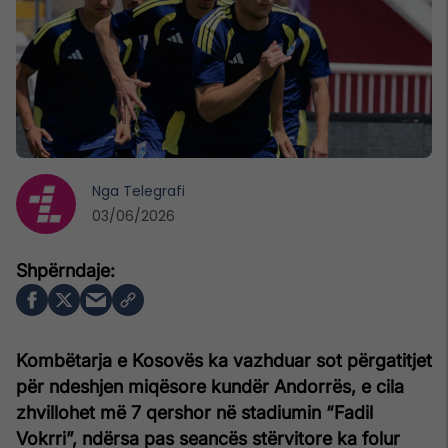
Nga
Telegrafi
03/06/2026
Kombëtarja e Kosovës ka vazhduar sot përgatitjet
për ndeshjen miqësore kundër Andorrës, e cila
zhvillohet më 7 qershor në stadiumin “Fadil
Vokrri”, ndërsa pas seancës stërvitore ka folur