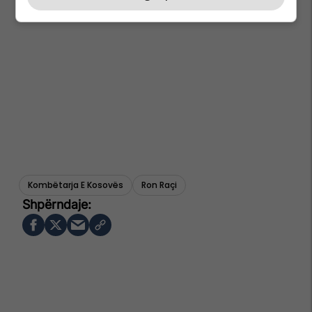
Kombëtarja E Kosovës
Ron Raçi