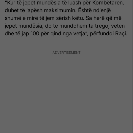
“Kur të jepet mundësia të luash për Kombëtaren,
duhet të japësh maksimumin. Është ndjenjë
shumë e mirë të jem sërish këtu. Sa herë që më
jepet mundësia, do të mundohem ta tregoj veten
dhe të jap 100 për qind nga vetja”, përfundoi Raçi.