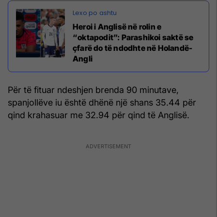
Heroi i Anglisë në rolin e
“oktapodit”: Parashikoi saktë se
çfarë do të ndodhte në Holandë-
Angli
Për të fituar ndeshjen brenda 90 minutave,
spanjollëve iu është dhënë një shans 35.44 për
qind krahasuar me 32.94 për qind të Anglisë.