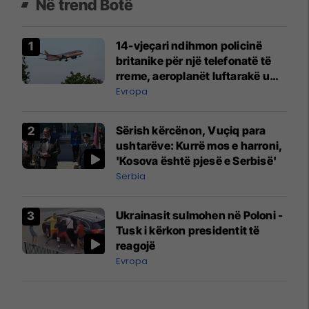
Në trend Botë
14-vjeçari ndihmon policinë
britanike për një telefonatë të
rreme, aeroplanët luftarakë u
ngritën në ajër për të
Evropa
interceptuar fluturaken e Qatar
Airways që po shkonte drejt
Sërish kërcënon, Vuçiq para
Mançesterit
ushtarëve: Kurrë mos e harroni,
'Kosova është pjesë e Serbisë'
Serbia
Ukrainasit sulmohen në Poloni -
Tusk i kërkon presidentit të
reagojë
Evropa