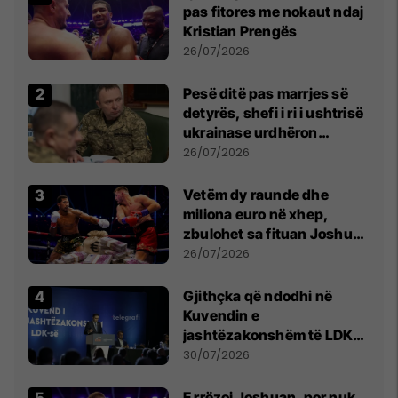
pas fitores me nokaut ndaj
Kristian Prengës
26/07/2026
Pesë ditë pas marrjes së
detyrës, shefi i ri i ushtrisë
ukrainase urdhëron
kontroll të madh
26/07/2026
Vetëm dy raunde dhe
miliona euro në xhep,
zbulohet sa fituan Joshua
e Prenga
26/07/2026
Gjithçka që ndodhi në
Kuvendin e
jashtëzakonshëm të LDK-
së
30/07/2026
E rrëzoi Joshuan, por nuk