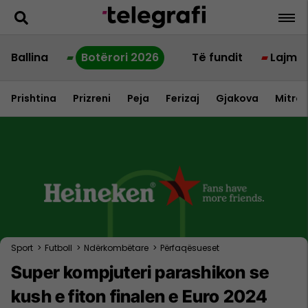
Ballina
Botërori 2026
Të fundit
Lajme
Prishtina
Prizreni
Peja
Ferizaj
Gjakova
Mitrov
Sport
>
Futboll
>
Ndërkombëtare
>
Përfaqësueset
Super kompjuteri parashikon se
kush e fiton finalen e Euro 2024