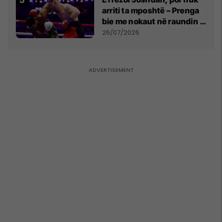
arriti ta mposhtë – Prenga
bie me nokaut në raundin e
dytë
26/07/2026