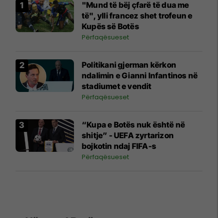
"Mund të bëj çfarë të dua me
të", ylli francez shet trofeun e
Kupës së Botës
Përfaqësueset
Politikani gjerman kërkon
ndalimin e Gianni Infantinos në
stadiumet e vendit
Përfaqësueset
“Kupa e Botës nuk është në
shitje” - UEFA zyrtarizon
bojkotin ndaj FIFA-s
Përfaqësueset