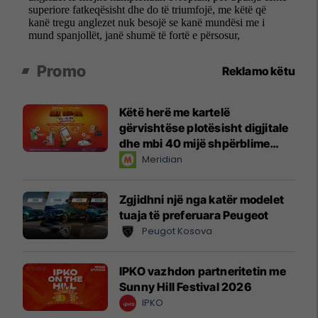
Promo
Reklamo këtu
Këtë herë me kartelë
gërvishtëse plotësisht digjitale
dhe mbi 40 mijë shpërblime
instant!
Meridian
Zgjidhni një nga katër modelet
tuaja të preferuara Peugeot
Peugot Kosova
IPKO vazhdon partneritetin me
Sunny Hill Festival 2026
IPKO