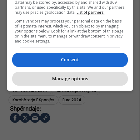
data) may be stored by, accessed by and shared with 369
partners, or used specifically by this site. We and our partners
may use precise geolocation data.
List of partners.
Some vendors may process your personal data on the basis
of legitimate interest, which you can object to by managing
your options below. Look for a link at the bottom of this page
or in the site menu to manage or withdraw consent in privacy
and cookie settings.
Consent
Manage options
Var-I Në Euro 2024
Kombëtarja E Anglisë
Kombëtarja E Spanjës
Euro 2024