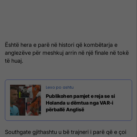
Është hera e parë në histori që kombëtarja e
anglezëve për meshkuj arrin në një finale në tokë
të huaj.
Publikohen pamjet e reja se si
Holanda u dëmtua nga VAR-i
përballë Anglisë
Southgate gjithashtu u bë trajneri i parë që e çoi