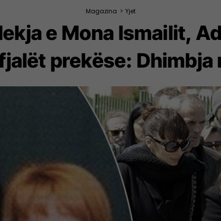
Magazina
>
Yjet
dekja e Mona Ismailit, A
jalët prekëse: Dhimbja