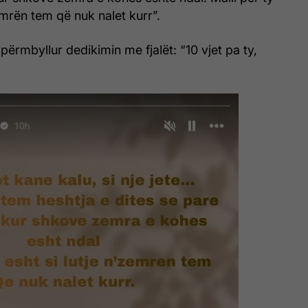
zemrën tem që nuk nalet kurr”.
përmbyllur dedikimin me fjalët: “10 vjet pa ty,