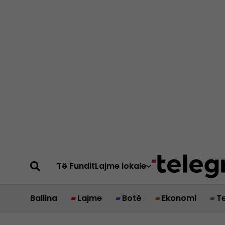
Të Fundit
Lajme lokale
Ballina
Lajme
Botë
Ekonomi
T