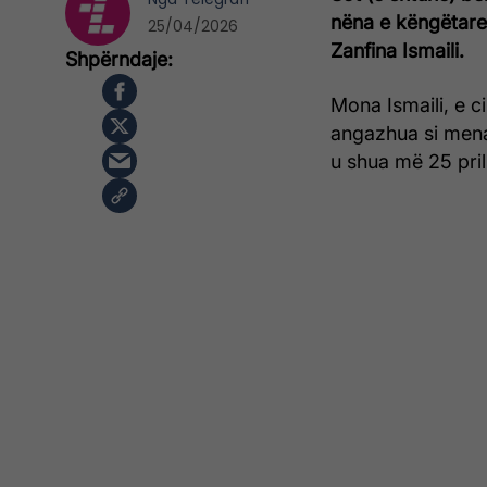
nëna e këngëtarev
25/04/2026
Zanfina Ismaili.
Mona Ismaili, e c
angazhua si menax
u shua më 25 pril