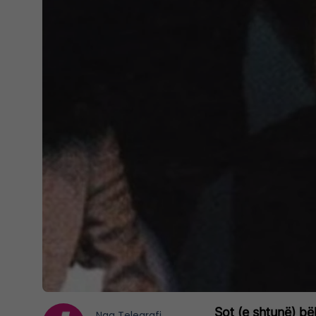
Sot (e shtunë) bë
Nga
Telegrafi