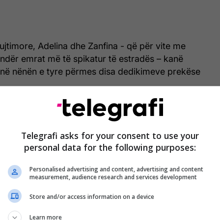
ujtimore, Adelina dhe Zanfina - që për vite me
ndër emrat më të spikatur të estradës – kanë
ojnë nënën e tyre përmes disa dedikimeve prekëse
uar një fotografi të Monës, të shoqëruar me fjalë të
 pa ty mami. Dhëmbja nuk pushon kurrë. Pusho e
nd”.
Telegrafi asks for your consent to use your
personal data for the following purposes:
Personalised advertising and content, advertising and content
measurement, audience research and services development
Store and/or access information on a device
Learn more