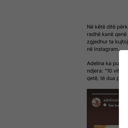
Në këtë ditë përk
radhë kanë qenë 
zgjedhur ta kujt
në Instagram.
Adelina ka publik
ndjera: “10 vite
qetë, të dua pafu