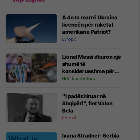
A do ta marrë Ukraina
licencën për raketat
amerikane Patriot?
Evropa
Lionel Messi dhuron një
shumë të
konsiderueshme për
zjarret në Madrid
Ndërkombëtare
"I padëshiruar në
Shqipëri", flet Valon
Bela
Politikë
Ivana Stradner: Serbia