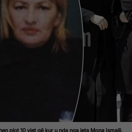
hen plot 10 vjet që kur u nda nga jeta Mona Ismaili,