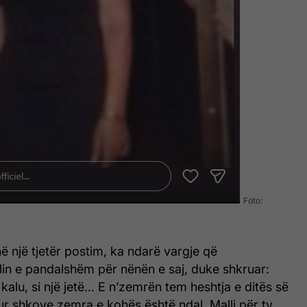
Foto:
ë një tjetër postim, ka ndarë vargje që
lin e pandalshëm për nënën e saj, duke shkruar:
 kalu, si një jetë… E n’zemrën tem heshtja e ditës së
kur shkove zemra e kohës është ndal. Malli për ty