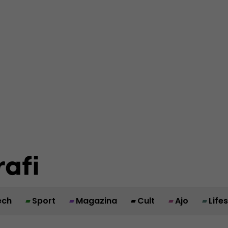
ech
Sport
Magazina
Cult
Ajo
Life