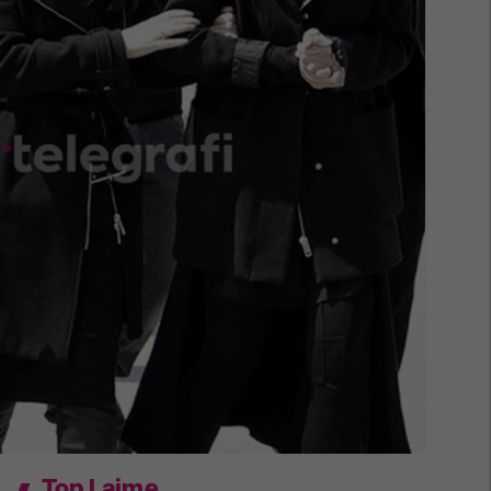
Top Lajme