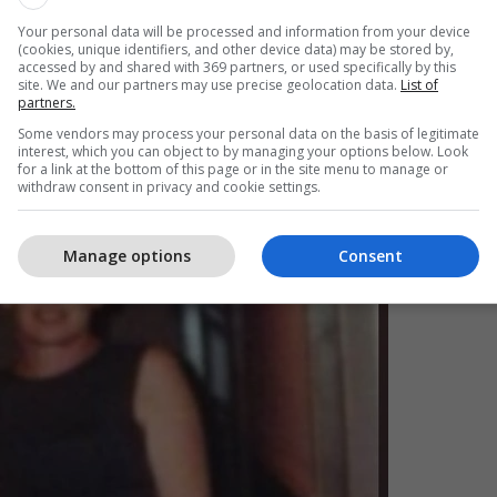
Your personal data will be processed and information from your device
(cookies, unique identifiers, and other device data) may be stored by,
accessed by and shared with 369 partners, or used specifically by this
site. We and our partners may use precise geolocation data.
List of
partners.
Some vendors may process your personal data on the basis of legitimate
interest, which you can object to by managing your options below. Look
for a link at the bottom of this page or in the site menu to manage or
withdraw consent in privacy and cookie settings.
Manage options
Consent