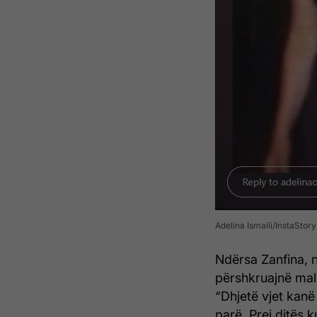
Adelina Ismaili/InstaStory
Ndërsa Zanfina, n
përshkruajnë mal
“Dhjetë vjet kanë
parë. Prej ditës 