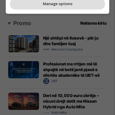
Manage options
Promo
Reklamo këtu
Një shtëpi në Kosovë - për ju
dhe familjen tuaj
Mercom Company
Profesionet me rritjen më të
shpejtë në botë janë pjesë e
ofertës akademike të UBT-së
UBT
Deri në 10,000 euro zbritje –
nisuni drejt detit me Nissan
Hybrid nga Auto Mita
Auto Mita