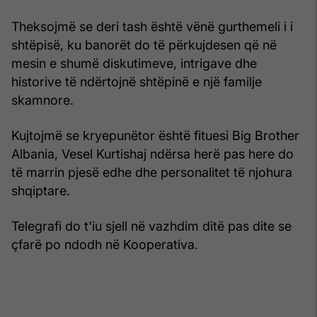
Theksojmë se deri tash është vënë gurthemeli i i
shtëpisë, ku banorët do të përkujdesen që në
mesin e shumë diskutimeve, intrigave dhe
historive të ndërtojnë shtëpinë e një familje
skamnore.
Kujtojmë se kryepunëtor është fituesi Big Brother
Albania, Vesel Kurtishaj ndërsa herë pas here do
të marrin pjesë edhe dhe personalitet të njohura
shqiptare.
Telegrafi do t'iu sjell në vazhdim ditë pas dite se
çfarë po ndodh në Kooperativa.