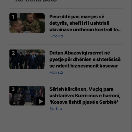
Pesë ditë pas marrjes së
detyrës, shefi i ri i ushtrisë
ukrainase urdhëron kontroll të
madh
Evropa
Dritan Abazoviqi merret në
pyetje për dhënien e shtetësisë
së nderit biznesmenit kosovar
Mali i Zi
Sërish kërcënon, Vuçiq para
ushtarëve: Kurrë mos e harroni,
'Kosova është pjesë e Serbisë'
Serbia