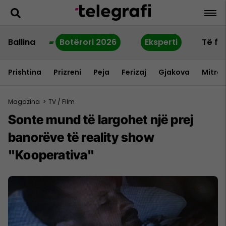
Ballina
Botërori 2026
Eksperti
Të fu
Prishtina
Prizreni
Peja
Ferizaj
Gjakova
Mitrov
Magazina
>
TV / Film
Sonte mund të largohet një prej
banorëve të reality show
"Kooperativa"