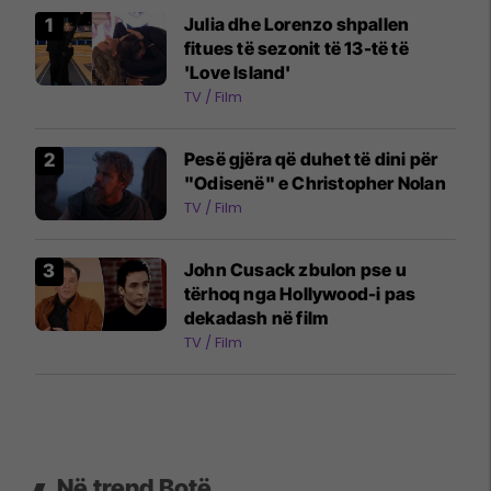
Julia dhe Lorenzo shpallen
fitues të sezonit të 13-të të
'Love Island'
TV / Film
Pesë gjëra që duhet të dini për
"Odisenë" e Christopher Nolan
TV / Film
John Cusack zbulon pse u
tërhoq nga Hollywood-i pas
dekadash në film
TV / Film
Në trend Botë