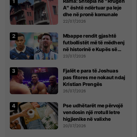
Rama: Shtëpia në "Rrugën
A" është ndërtuar pa leje
dhe në pronë komunale
22/07/2026
Mbappe rendit gjashtë
futbollistët më të mëdhenj
në historinë e Kupës së
Botës, Messi mbetet i dyti
23/07/2026
Fjalët e para të Joshuas
pas fitores me nokaut ndaj
Kristian Prengës
26/07/2026
Pse udhëtarët me përvojë
vendosin një rrotull letre
higjienike në valixhe
20/07/2026