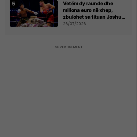
Vetëm dy raunde dhe
miliona euro në xhep,
zbulohet sa fituan Joshua
e Prenga
26/07/2026