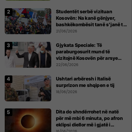
Studentët serbë vizituan
Kosovën: Na kanë gënjyer,
bashkëkombësit tanë s’janë të
shtypur
21/06/2026
​Gjykata Speciale: Të
paraburgosurit mund të
vizitojnë Kosovën për arsye
humanitare
22/06/2026
Ushtari arbëresh i Italisë
surprizon me shqipen e tij
18/06/2026
Dita do shndërrohet në natë
për më mbi 6 minuta, po afron
eklipsi diellor më i gjatë i
shekullit të 21-të
16/06/2026