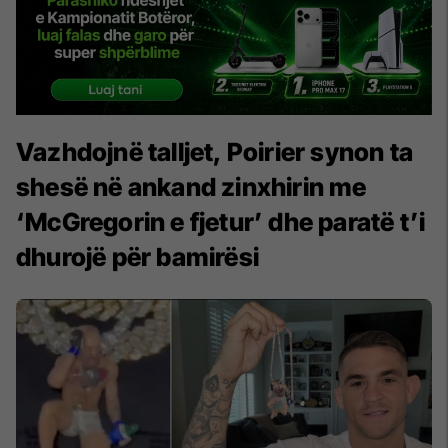
Vazhdojnë talljet, Poirier synon ta
shesë në ankand zinxhirin me
‘McGregorin e fjetur’ dhe paratë t’i
dhurojë për bamirësi