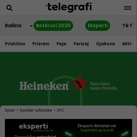
Ballina
Botërori 2026
Eksperti
Të fu
Prishtina
Prizreni
Peja
Ferizaj
Gjakova
Mitrov
Sport
>
Sportet-luftarake
>
UFC