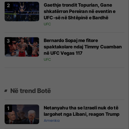
Gaethje trondit Topurian, Gane
shkatërron Pereiran në eventin e
UFC-së në Shtëpinë e Bardhë
UFC
Bernardo Sopaj me fitore
spaktakolare ndaj Timmy Cuamban
në UFC Vegas 117
UFC
Në trend Botë
Netanyahu tha se Izraeli nuk do të
largohet nga Libani, reagon Trump
Amerika