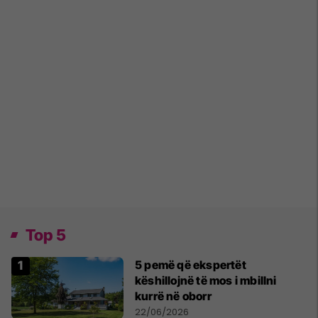
Top 5
5 pemë që ekspertët
këshillojnë të mos i mbillni
kurrë në oborr
22/06/2026