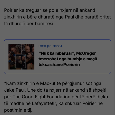
Poirier ka treguar se po e nxjerr në ankand
zinxhirin e bërë dhuratë nga Paul dhe paratë pritet
t’i dhurojë për bamirësi.
“Nuk ka mbaruar”, McGregor
tmerrohet nga humbja e meçit
teksa shanë Poirierin
“Kam zinxhirin e Mac-ut të përgjumur sot nga
Jake Paul. Unë do ta nxjerr në ankand së shpejti
për The Good Fight Foundation për të bërë diçka
të madhe në Lafayette!!”, ka shkruar Poirier në
postimin e tij.