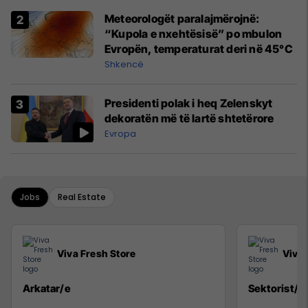
Meteorologët paralajmërojnë:
“Kupola e nxehtësisë” po mbulon
Evropën, temperaturat deri në 45°C
Shkencë
Presidenti polak i heq Zelenskyt
dekoratën më të lartë shtetërore
Evropa
Jobs
Real Estate
Viva Fresh Store
Viva 
Arkatar/e
Sektorist/e