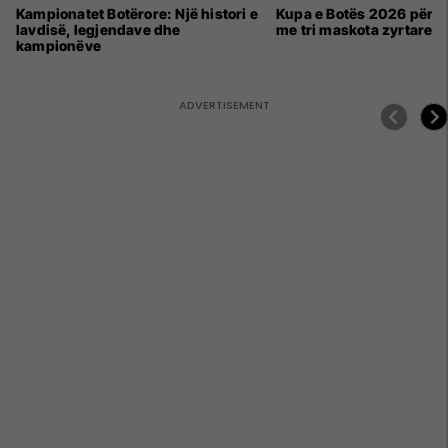
Kampionatet Botërore: Një histori e
Kupa e Botës 2026 për h
lavdisë, legjendave dhe
me tri maskota zyrtare
kampionëve