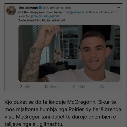
Kjo duket se do ta lëndojë McGregorin. Sikur të
mos mjaftonte humbja nga Poirier dy herë brenda
vitit, McGregor tani duhet të durojë dhembjen e
talljeve nga ai, gjithashtu.