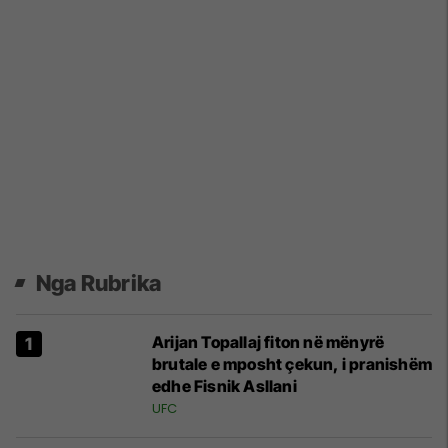
Nga Rubrika
Arijan Topallaj fiton në mënyrë
brutale e mposht çekun, i pranishëm
edhe Fisnik Asllani
UFC