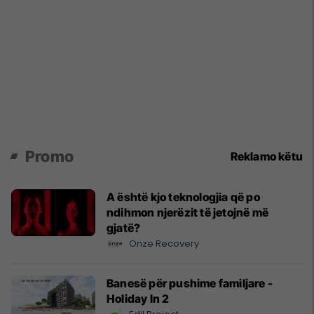
Promo
Reklamo këtu
A është kjo teknologjia që po
ndihmon njerëzit të jetojnë më
gjatë?
Onze Recovery
Banesë për pushime familjare -
Holiday In 2