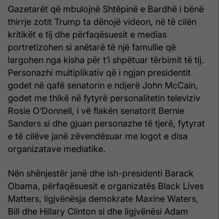
Gazetarët që mbulojnë Shtëpinë e Bardhë i bënë
thirrje zotit Trump ta dënojë videon, në të cilën
kritikët e tij dhe përfaqësuesit e medias
portretizohen si anëtarë të një famullie që
largohen nga kisha për t’i shpëtuar tërbimit të tij.
Personazhi multiplikativ që i ngjan presidentit
godet në qafë senatorin e ndjerë John McCain,
godet me thikë në fytyrë personalitetin televiziv
Rosie O’Donnell, i vë flakën senatorit Bernie
Sanders si dhe gjuan personazhe të tjerë, fytyrat
e të cilëve janë zëvendësuar me logot e disa
organizatave mediatike.
Nën shënjestër janë dhe ish-presidenti Barack
Obama, përfaqësuesit e organizatës Black Lives
Matters, ligjvënësja demokrate Maxine Waters,
Bill dhe Hillary Clinton si dhe ligjvënësi Adam