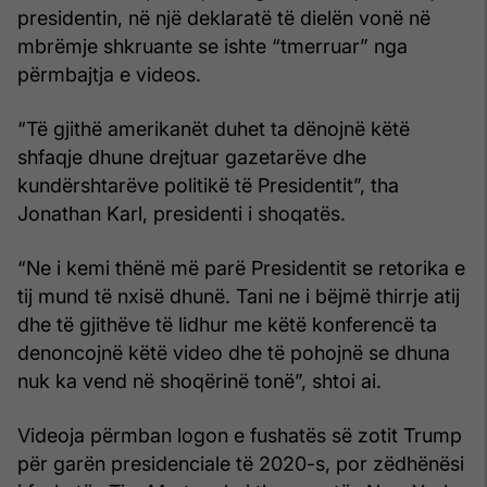
presidentin, në një deklaratë të dielën vonë në
mbrëmje shkruante se ishte “tmerruar” nga
përmbajtja e videos.
“Të gjithë amerikanët duhet ta dënojnë këtë
shfaqje dhune drejtuar gazetarëve dhe
kundërshtarëve politikë të Presidentit”, tha
Jonathan Karl, presidenti i shoqatës.
“Ne i kemi thënë më parë Presidentit se retorika e
tij mund të nxisë dhunë. Tani ne i bëjmë thirrje atij
dhe të gjithëve të lidhur me këtë konferencë ta
denoncojnë këtë video dhe të pohojnë se dhuna
nuk ka vend në shoqërinë tonë”, shtoi ai.
Videoja përmban logon e fushatës së zotit Trump
për garën presidenciale të 2020-s, por zëdhënësi