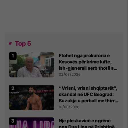
Top 5
Ftohet nga prokuroria e
Kosovës për krime lufte,
ish-gjenerali serb thotë se
dikush e tradhtoi në
02/08/2026
Beograd
“Vrisni, vrisni shqiptarët”,
skandal në UFC Beograd:
Buzukja u përball me thirrje
anti-shqiptare nga
01/08/2026
tribunat
Një pleskavicë e ngrënë
nga Dua Lipa në Prishtinë