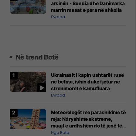
arsimin - Suedia dhe Danimarka
marrin masat e para në shkolla
Evropa
Në trend Botë
Ukrainasit i kapin ushtarët rusë
në befasi, ishin duke fjetur në
strehimoret e kamufluara
Evropa
Meteorologët me parashikime të
reja: Ndryshime ekstreme,
muajt e ardhshëm do të jenë të
pazakontë
Nga Bota