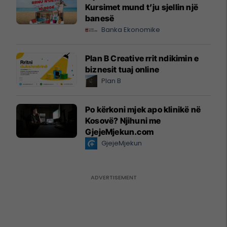
Kursimet mund t’ju sjellin një
banesë
Banka Ekonomike
Plan B Creative rrit ndikimin e
biznesit tuaj online
Plan B
Po kërkoni mjek apo klinikë në
Kosovë? Njihuni me
GjejeMjekun.com
GjejeMjekun