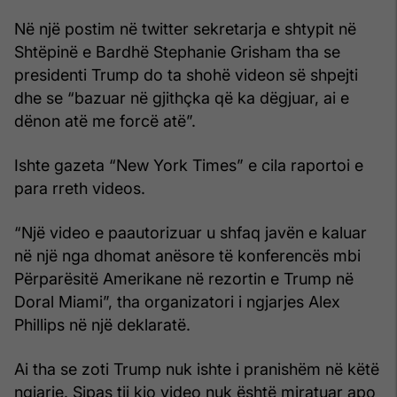
Në një postim në twitter sekretarja e shtypit në
Shtëpinë e Bardhë Stephanie Grisham tha se
presidenti Trump do ta shohë videon së shpejti
dhe se “bazuar në gjithçka që ka dëgjuar, ai e
dënon atë me forcë atë”.
Ishte gazeta “New York Times” e cila raportoi e
para rreth videos.
“Një video e paautorizuar u shfaq javën e kaluar
në një nga dhomat anësore të konferencës mbi
Përparësitë Amerikane në rezortin e Trump në
Doral Miami”, tha organizatori i ngjarjes Alex
Phillips në një deklaratë.
Ai tha se zoti Trump nuk ishte i pranishëm në këtë
ngjarje. Sipas tij kjo video nuk është miratuar apo