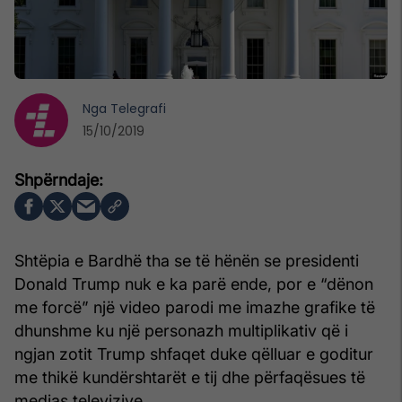
Nga
Telegrafi
15/10/2019
Shtëpia e Bardhë tha se të hënën se presidenti
Donald Trump nuk e ka parë ende, por e “dënon
me forcë” një video parodi me imazhe grafike të
dhunshme ku një personazh multiplikativ që i
ngjan zotit Trump shfaqet duke qëlluar e goditur
me thikë kundërshtarët e tij dhe përfaqësues të
medias televizive.