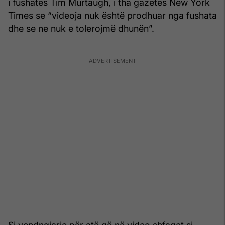
i fushatës Tim Murtaugh, i tha gazetës New York
Times se “videoja nuk është prodhuar nga fushata
dhe se ne nuk e tolerojmë dhunën”.