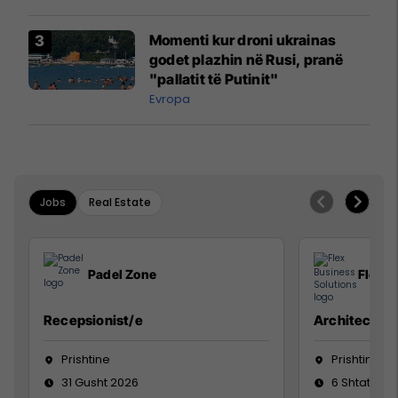
Momenti kur droni ukrainas
godet plazhin në Rusi, pranë
"pallatit të Putinit"
Evropa
Jobs
Real Estate
Padel Zone
Flex B
Recepsionist/e
Architect
Prishtine
Prishtinë
31 Gusht 2026
6 Shtator 2