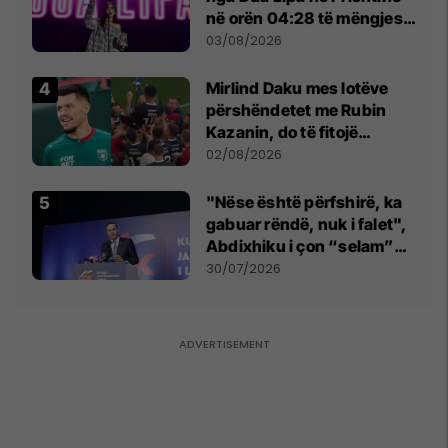
në orën 04:28 të mëngjesit
- dhe bota digjitale serbe
03/08/2026
shpall gjendjen e luftës
Mirlind Daku mes lotëve
përshëndetet me Rubin
Kazanin, do të fitojë
miliona te Spartak Moska
02/08/2026
"Nëse është përfshirë, ka
gabuar rëndë, nuk i falet",
Abdixhiku i çon “selam”
Përparim Ramës
30/07/2026