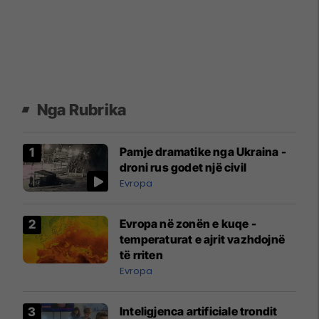
Nga Rubrika
Pamje dramatike nga Ukraina -
droni rus godet një civil
Evropa
Evropa në zonën e kuqe -
temperaturat e ajrit vazhdojnë
të rriten
Evropa
Inteligjenca artificiale trondit