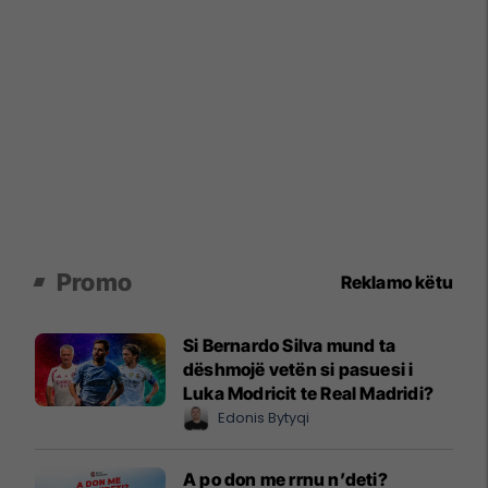
Promo
Reklamo këtu
Si Bernardo Silva mund ta
dëshmojë vetën si pasuesi i
Luka Modricit te Real Madridi?
Edonis Bytyqi
A po don me rrnu n’deti?