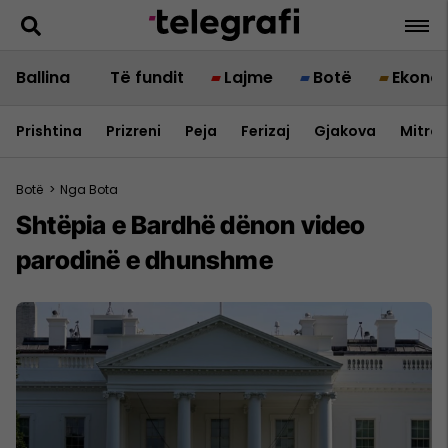
Ballina
Të fundit
Lajme
Botë
Ekono
Prishtina
Prizreni
Peja
Ferizaj
Gjakova
Mitrov
Botë
>
Nga Bota
Shtëpia e Bardhë dënon video
parodinë e dhunshme