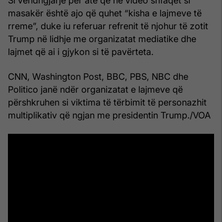
Si vendngjarje për atë që në video shfaqet si
masakër është ajo që quhet “kisha e lajmeve të
rreme”, duke iu referuar refrenit të njohur të zotit
Trump në lidhje me organizatat mediatike dhe
lajmet që ai i gjykon si të pavërteta.
CNN, Washington Post, BBC, PBS, NBC dhe
Politico janë ndër organizatat e lajmeve që
përshkruhen si viktima të tërbimit të personazhit
multiplikativ që ngjan me presidentin Trump./VOA