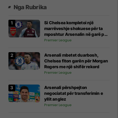
Nga Rubrika
Si Chelsea kompletoi një
marrëveshje shokuese për ta
mposhtur Arsenalin në garë për
Morgan Rodgers?
Premier League
Arsenali mbetet duarbosh,
Chelsea fiton garën për Morgan
Rogers me një shifër rekord
Premier League
Arsenali përshpejton
negociatat për transferimin e
yllit anglez
Premier League