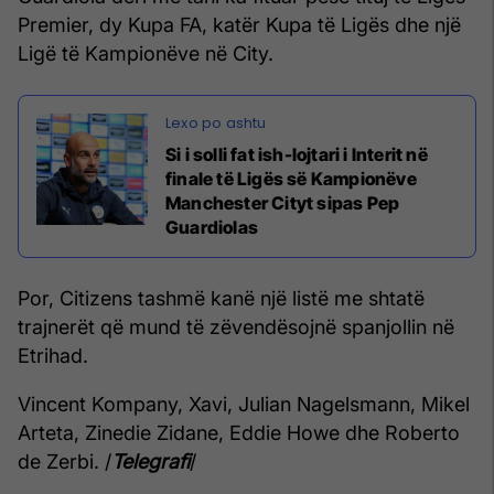
Premier, dy Kupa FA, katër Kupa të Ligës dhe një
Ligë të Kampionëve në City.
Si i solli fat ish-lojtari i Interit në
finale të Ligës së Kampionëve
Manchester Cityt sipas Pep
Guardiolas
Por, Citizens tashmë kanë një listë me shtatë
trajnerët që mund të zëvendësojnë spanjollin në
Etrihad.
Vincent Kompany, Xavi, Julian Nagelsmann, Mikel
Arteta, Zinedie Zidane, Eddie Howe dhe Roberto
de Zerbi. /
Telegrafi
/