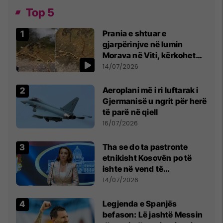
Top 5
Prania e shtuar e
gjarpërinjve në lumin
Morava në Viti, kërkohet
kujdes nga qytetarët
14/07/2026
Aeroplani më i ri luftarak i
Gjermanisë u ngrit për herë
të parë në qiell
16/07/2026
Tha se do ta pastronte
etnikisht Kosovën po të
ishte në vend të
Millosheviqit, Lëvizja e
14/07/2026
Qytetarëve të Lirë në Serbi
kërkon shkarkimin e
Legjenda e Spanjës
menjëhershëm të
befason: Lë jashtë Messin