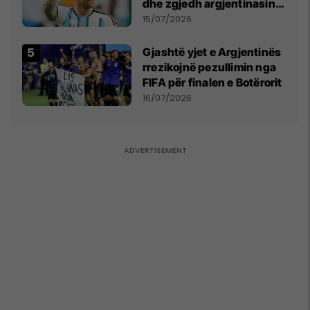
Snezhana Paunoviq
dhe zgjedh argjentinasin
më të mirë në botë
15/07/2026
Gjashtë yjet e Argjentinës
rrezikojnë pezullimin nga
FIFA për finalen e Botërorit
16/07/2026