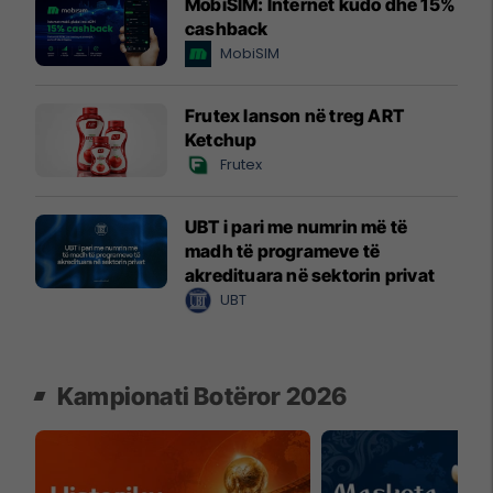
MobiSIM: Internet kudo dhe 15%
cashback
MobiSIM
Frutex lanson në treg ART
Ketchup
Frutex
UBT i pari me numrin më të
madh të programeve të
akredituara në sektorin privat
UBT
Kampionati Botëror 2026