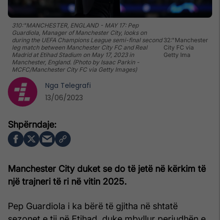
310:"MANCHESTER, ENGLAND - MAY 17: Pep
Guardiola, Manager of Manchester City, looks on
during the UEFA Champions League semi-final second
32:"Manchester
leg match between Manchester City FC and Real
City FC via
Madrid at Etihad Stadium on May 17, 2023 in
Getty Ima
Manchester, England. (Photo by Isaac Parkin -
MCFC/Manchester City FC via Getty Images)
Nga
Telegrafi
13/06/2023
Manchester City duket se do të jetë në kërkim të
një trajneri të ri në vitin 2025.
Pep Guardiola i ka bërë të gjitha në shtatë
sezonet e tij në Etihad, duke mbyllur periudhën e