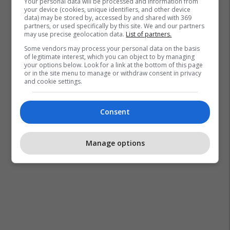
Your personal data will be processed and information from
Pep Guardiola
Mikel Arteta
Eddie Howe
your device (cookies, unique identifiers, and other device
data) may be stored by, accessed by and shared with 369
Julian Nagelsmann
Vincent Kompany
Xavi
partners, or used specifically by this site. We and our partners
may use precise geolocation data.
List of partners.
Some vendors may process your personal data on the basis
of legitimate interest, which you can object to by managing
your options below. Look for a link at the bottom of this page
or in the site menu to manage or withdraw consent in privacy
and cookie settings.
Consent
Manage options