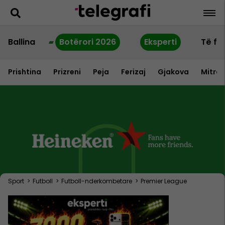
Ballina
Botërori 2026
Eksperti
Të fu
Prishtina
Prizreni
Peja
Ferizaj
Gjakova
Mitrov
Sport
>
Futboll
>
Futboll-nderkombetare
>
Premier League