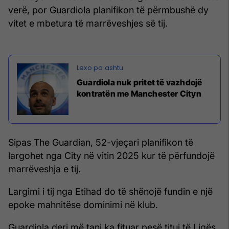
verë, por Guardiola planifikon të përmbushë dy
vitet e mbetura të marrëveshjes së tij.
Guardiola nuk pritet të vazhdojë
kontratën me Manchester Cityn
Sipas The Guardian, 52-vjeçari planifikon të
largohet nga City në vitin 2025 kur të përfundojë
marrëveshja e tij.
Largimi i tij nga Etihad do të shënojë fundin e një
epoke mahnitëse dominimi në klub.
Guardiola deri më tani ka fituar pesë tituj të Ligës