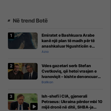
Në trend Botë
Emiratet e Bashkuara Arabe
kanë një plan të madh për të
anashkaluar Ngushticën e
Hormuzit
Azia
Vdes gazetari serb Stefan
Cvetkoviq, që hetoi vrasjen e
Ivanoviqit – kishte denoncuar
kërcënime ndaj vëllezërve
Ballkan
Vuçiq
Ish-shefi i CIA, gjenerali
Petraeus: Ukraina përdor mbi 10
mijë dronë në ditë, SHBA-ja