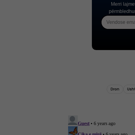
Dron
Ush