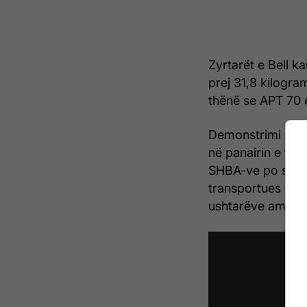
Zyrtarët e Bell ka
prej 31,8 kilogra
thënë se APT 70 e
Demonstrimi i flu
në panairin e flu
SHBA-ve po shqyr
transportues që 
ushtarëve amerika