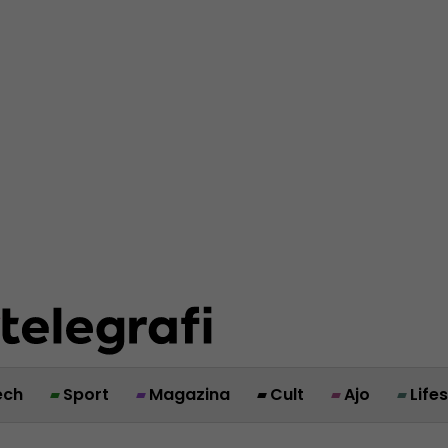
ech
Sport
Magazina
Cult
Ajo
Life