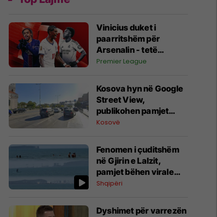
Vinicius duket i
paarritshëm për
Arsenalin - tetë
alternativa si
Premier League
kandidatë kryesorë
për krahun e majtë te
Kosova hyn në Google
Topçinjtë
Street View,
publikohen pamjet
360-gradëshe
Kosovë
Fenomen i çuditshëm
në Gjirin e Lalzit,
pamjet bëhen virale
(Video)
Shqipëri
Dyshimet për varrezën