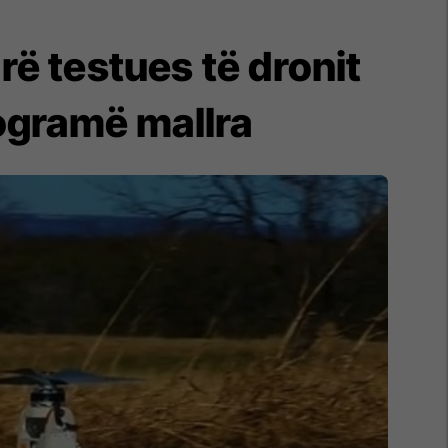
ë testues të dronit
logramë mallra