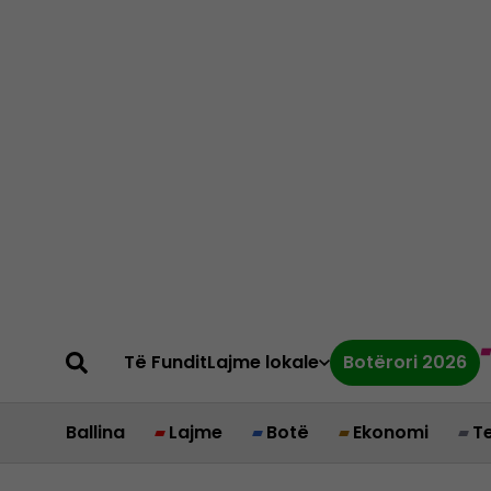
Të Fundit
Lajme lokale
Botërori 2026
Ballina
Lajme
Botë
Ekonomi
T