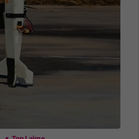
Top Lajme