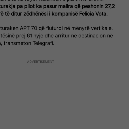
turakja pa pilot ka pasur mallra që peshonin 27,2
ë të ditur zëdhënësi i kompanisë Felicia Vota.
luturaken APT 70 që fluturoi në mënyrë vertikale,
tësinë prej 61 nyje dhe arritur në destinacion në
, transmeton Telegrafi.