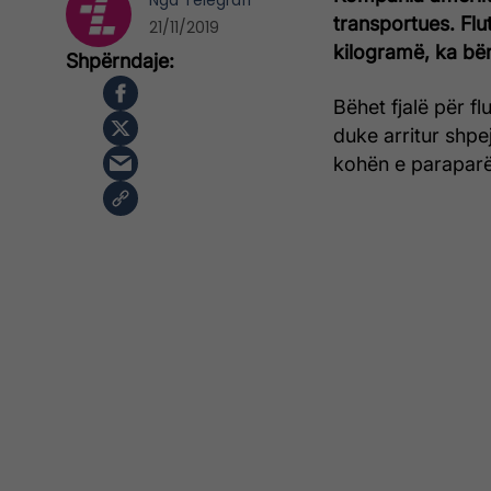
Nga
Telegrafi
transportues. Flu
21/11/2019
kilogramë, ka bër
Bëhet fjalë për f
duke arritur shpej
kohën e paraparë