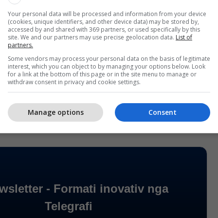
Your personal data will be processed and information from your device
(cookies, unique identifiers, and other device data) may be stored by,
accessed by and shared with 369 partners, or used specifically by this
site. We and our partners may use precise geolocation data.
List of
partners.
Some vendors may process your personal data on the basis of legitimate
interest, which you can object to by managing your options below. Look
for a link at the bottom of this page or in the site menu to manage or
withdraw consent in privacy and cookie settings.
Manage options
Consent