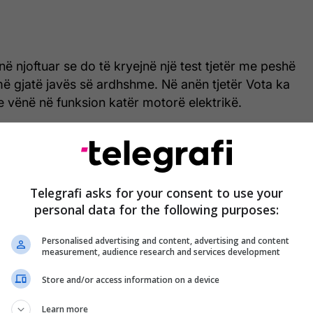
në njoftuar se do të kryejnë një test tjetër me peshë
më gjatë javës së ardhshme. Në anën tjetër Vota ka
 vënë në funksion katër motorë elektrikë.
turimit është bërë si parapërgatitje për pjesëmarrje
turakeve pa pilot "TRUAS", ku forcat detare të
tojnë mundësinë e prodhimit të dronëve
Telegrafi asks for your consent to use your
do të mund të dërgonin mallra dhe gjësende tjera
personal data for the following purposes:
në që janë nëpër misione jashtë vendit. /Telegrafi/
Personalised advertising and content, advertising and content
measurement, audience research and services development
Store and/or access information on a device
Learn more