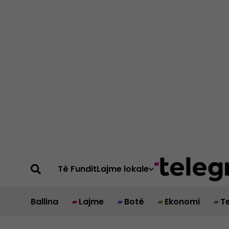
Të Fundit
Lajme lokale
Ballina
Lajme
Botë
Ekonomi
T