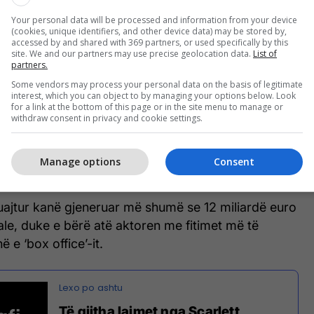
Your personal data will be processed and information from your device
(cookies, unique identifiers, and other device data) may be stored by,
accessed by and shared with 369 partners, or used specifically by this
site. We and our partners may use precise geolocation data.
List of
partners.
Some vendors may process your personal data on the basis of legitimate
interest, which you can object to by managing your options below. Look
Scarlett
for a link at the bottom of this page or in the site menu to manage or
withdraw consent in privacy and cookie settings.
hfaqur gjithashtu në listat prestigjioze të Forbes
Manage options
Consent
nga personazhet publikë më me ndikim në botë.
luajtur kanë gjeneruar më shumë se 12 miliardë euro
le, duke e bërë atë aktoren me fitimet më të
 e ‘box office’-it.
Të gjitha lajmet nga Scarlett