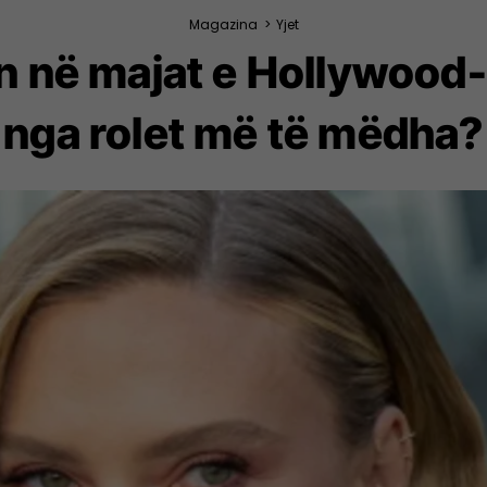
Magazina
>
Yjet
 në majat e Hollywood-it
nga rolet më të mëdha?