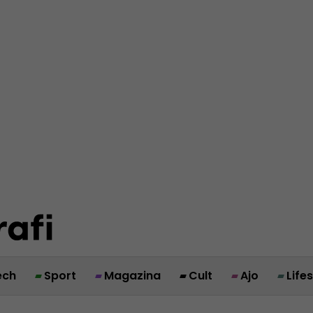
ech
Sport
Magazina
Cult
Ajo
Life