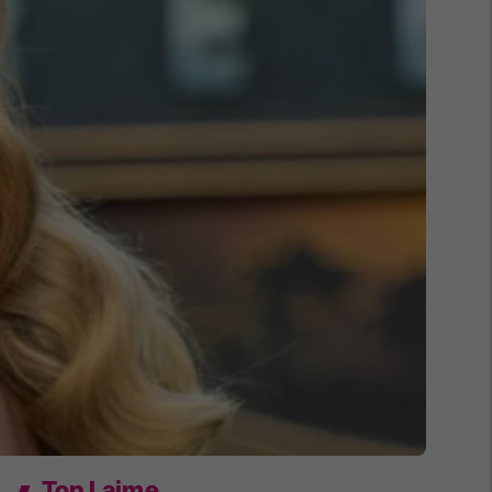
Top Lajme