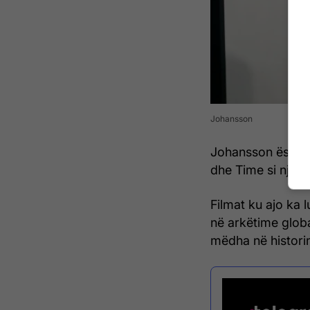
Johansson
Johansson është s
dhe Time si një 
Filmat ku ajo ka 
në arkëtime globa
mëdha në historinë