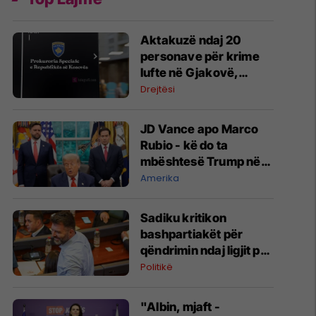
Aktakuzë ndaj 20
personave për krime
lufte në Gjakovë,
përfshirë Radoiçiqin
Drejtësi
JD Vance apo Marco
Rubio - kë do ta
mbështesë Trump në
zgjedhjet presidenciale
Amerika
të vitit 2028?
Sadiku kritikon
bashpartiakët për
qëndrimin ndaj ligjit për
shtetësinë: Ne është
Politikë
dashur të protestojmë,
nuk e bëmë
"Albin, mjaft -