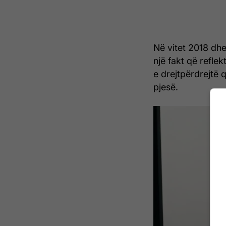
Në vitet 2018 dhe
një fakt që reflek
e drejtpërdrejtë 
pjesë.