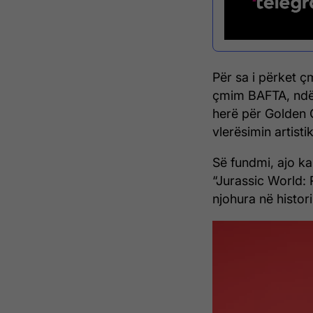
Për sa i përket ç
çmim BAFTA, ndë
herë për Golden 
vlerësimin artisti
Së fundmi, ajo ka
“Jurassic World: R
njohura në histor