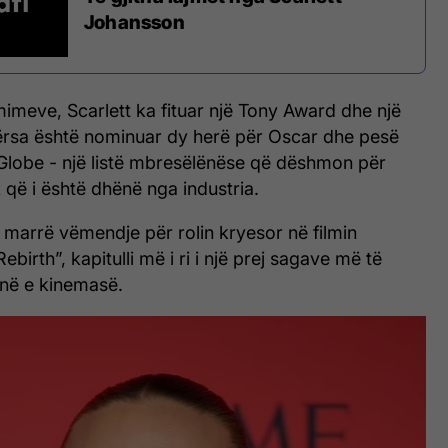
Johansson
mimeve, Scarlett ka fituar një Tony Award dhe një
rsa është nominuar dy herë për Oscar dhe pesë
Globe - një listë mbresëlënëse që dëshmon për
k që i është dhënë nga industria.
 marrë vëmendje për rolin kryesor në filmin
ebirth”, kapitulli më i ri i një prej sagave më të
inë e kinemasë.