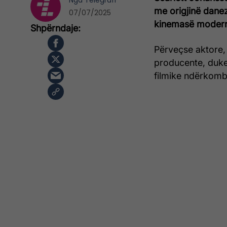
Nga
Telegrafi
me origjinë danez
07/07/2025
kinemasë moder
Përveçse aktore, 
producente, duke 
filmike ndërkomb