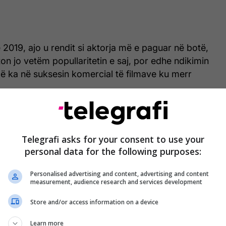
 2019, ajo u rendit si aktorja më e paguar në botë,
ton jo vetëm popullaritetin e saj, por edhe ndikimin
që ka në suksesin komercial të filmave ku merr
Telegrafi asks for your consent to use your
personal data for the following purposes:
Personalised advertising and content, advertising and content
measurement, audience research and services development
Store and/or access information on a device
Learn more