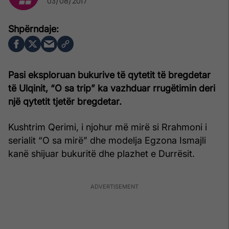
03/08/2017
Pasi eksploruan bukurive të qytetit të bregdetar
të Ulqinit, “O sa trip” ka vazhduar rrugëtimin deri
një qytetit tjetër bregdetar.
Kushtrim Qerimi, i njohur më mirë si Rrahmoni i
serialit “O sa mirë” dhe modelja Egzona Ismajli
kanë shijuar bukuritë dhe plazhet e Durrësit.