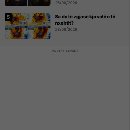
Ahmadinejadin e Iranit
25/06/2026
Sa do të zgjasë kjo valë e të
nxehtit?
23/06/2026