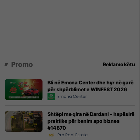
Promo
Reklamo këtu
Bli në Emona Center dhe hyr në garë
për shpërblimet e WINFEST 2026
Emona Center
Shtëpi me qira në Dardani – hapësirë
praktike për banim apo biznes
#14870
Pro Real Estate