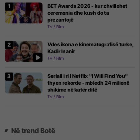
BET Awards 2026 - kur zhvillohet
ceremonia dhe kush do ta
prezantojë
TV / Film
Vdes ikona e kinematografisë turke,
Kadir Inanir
TV / Film
Seriali i ri i Netflix "I Will Find You"
thyen rekorde - mbledh 24 milionë
shikime në katër ditë
TV / Film
Në trend Botë