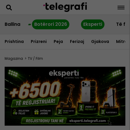
Ballina
Botërori 2026
Eksperti
Të fu
Prishtina
Prizreni
Peja
Ferizaj
Gjakova
Mitrov
Magazina
>
TV / Film