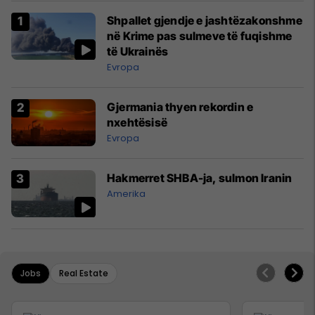
Shpallet gjendje e jashtëzakonshme
në Krime pas sulmeve të fuqishme
të Ukrainës
Evropa
Gjermania thyen rekordin e
nxehtësisë
Evropa
Hakmerret SHBA-ja, sulmon Iranin
Amerika
Jobs
Real Estate