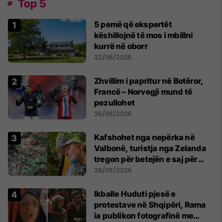
Top 5
5 pemë që ekspertët
këshillojnë të mos i mbillni
kurrë në oborr
22/06/2026
Zhvillim i papritur në Botëror,
Francë – Norvegji mund të
pezullohet
25/06/2026
Kafshohet nga nepërka në
Valbonë, turistja nga Zelanda
tregon për betejën e saj për
mbijetesë
28/06/2026
Ikballe Huduti pjesë e
protestave në Shqipëri, Rama
ia publikon fotografinë me