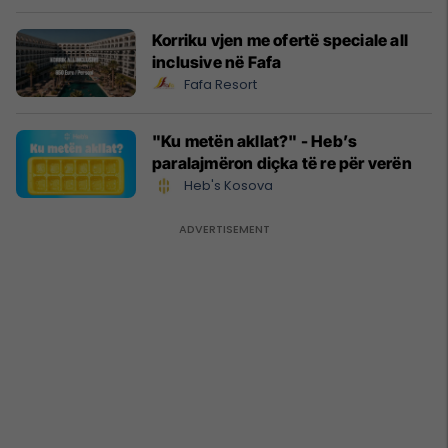
Korriku vjen me ofertë speciale all
inclusive në Fafa
Fafa Resort
"Ku metën akllat?" - Heb’s
paralajmëron diçka të re për verën
Heb's Kosova