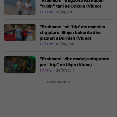
"Rrahmoni" e Egzona vazhduan
"tripin" tani në Orikum (Video)
TV / Film
10/08/2017
"Rrahmoni" në 'trip' me modelen
shqiptare: Shijon bukuritë dhe
plazhet e Durrësit (Video)
TV / Film
03/08/2017
"Rrahmoni" dhe modelja shqiptare
për "trip" në Ulqin (Video)
TV / Film
25/07/2017