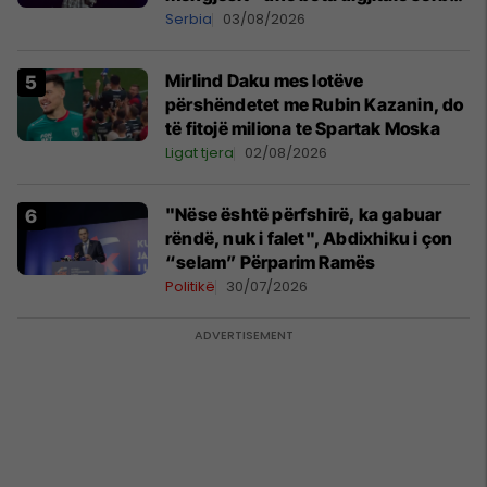
shpall gjendjen e luftës
Serbia
03/08/2026
Mirlind Daku mes lotëve
përshëndetet me Rubin Kazanin, do
të fitojë miliona te Spartak Moska
Ligat tjera
02/08/2026
"Nëse është përfshirë, ka gabuar
rëndë, nuk i falet", Abdixhiku i çon
“selam” Përparim Ramës
Politikë
30/07/2026