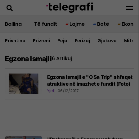
Ballina
Të fundit
Lajme
Botë
Ekono
Prishtina
Prizreni
Peja
Ferizaj
Gjakova
Mitrov
Egzona Ismajli
6 Artikuj
Egzona Ismajli e "O Sa Trip" shfaqet
atraktive në imazhet e fundit (Foto)
Yjet
06/12/2017