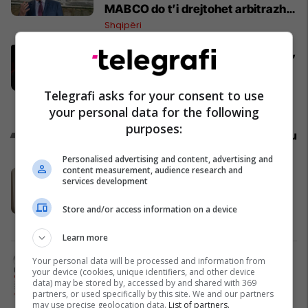
MABCO do t’i drejtohet arbitrazhit
ndërkombëtar
Shqipëri
Përfundon takimin me Abdixhikun,
Kurti: S'ka marrëveshje me LDK-
në
Telegrafi asks for your consent to use
Politikë
your personal data for the following
purposes:
Promo
Reklamo këtu
Personalised advertising and content, advertising and
content measurement, audience research and
Banesë 98.96m² në shitje në
services development
Lakrishtë – banim modern pranë
qendrës #16060
Store and/or access information on a device
Pro Real Estate
Learn more
Alba Health bashkon profesionistët
Your personal data will be processed and information from
your device (cookies, unique identifiers, and other device
e kujdesit në një rrjet të përbashkët
data) may be stored by, accessed by and shared with 369
në Zvicër
partners, or used specifically by this site. We and our partners
may use precise geolocation data.
Alba Health
List of partners.