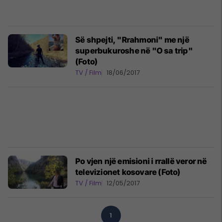
Së shpejti, "Rrahmoni" me një
superbukuroshe në "O sa trip"
(Foto)
TV / Film
18/06/2017
Po vjen një emisioni i rrallë veror në
televizionet kosovare (Foto)
TV / Film
12/05/2017
1