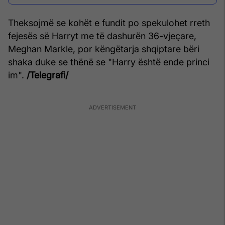
Theksojmë se kohët e fundit po spekulohet rreth
fejesës së Harryt me të dashurën 36-vjeçare,
Meghan Markle, por këngëtarja shqiptare bëri
shaka duke se thënë se "Harry është ende princi
im".
/Telegrafi/