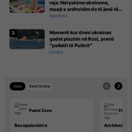
reja: Ndryshime ekstreme,
muajt e ardhshëm do të jenë të
pazakontë
Nga Bota
Momenti kur droni ukrainas
godet plazhin në Rusi, pranë
"pallatit të Putinit"
Evropa
Jobs
Real Estate
Padel Zone
Flex B
Recepsionist/e
Architect