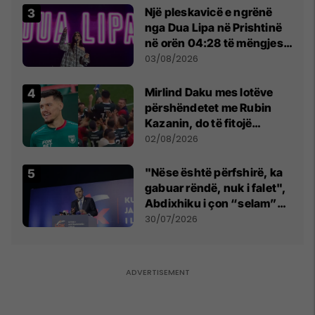
Një pleskavicë e ngrënë
nga Dua Lipa në Prishtinë
në orën 04:28 të mëngjesit
- dhe bota digjitale serbe
03/08/2026
shpall gjendjen e luftës
Mirlind Daku mes lotëve
përshëndetet me Rubin
Kazanin, do të fitojë
miliona te Spartak Moska
02/08/2026
"Nëse është përfshirë, ka
gabuar rëndë, nuk i falet",
Abdixhiku i çon “selam”
Përparim Ramës
30/07/2026