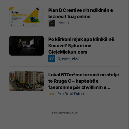
Plan B Creative rrit ndikimin e
biznesit tuaj online
Plan B
Po kërkoni mjek apo klinikë në
Kosovë? Njihuni me
GjejeMjekun.com
GjejeMjekun
Lokal 517m² me tarracë në shitje
te Rruga C – hapësirë e
favorshme për zhvillimin e
biznesit #15796
Pro Real Estate