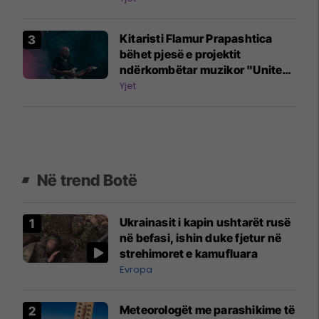
Kitaristi Flamur Prapashtica
bëhet pjesë e projektit
ndërkombëtar muzikor "United
Song"
Yjet
Në trend Botë
Ukrainasit i kapin ushtarët rusë
në befasi, ishin duke fjetur në
strehimoret e kamufluara
Evropa
Meteorologët me parashikime të