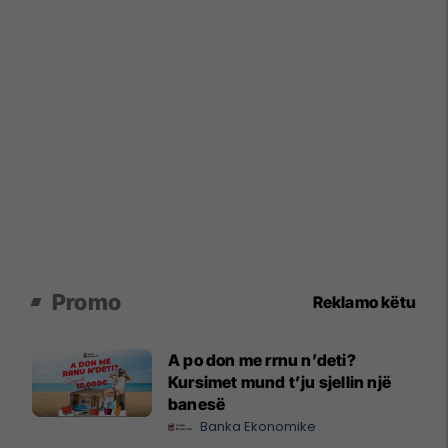
Promo
Reklamo këtu
A po don me rrnu n’deti?
Kursimet mund t’ju sjellin një
banesë
Banka Ekonomike