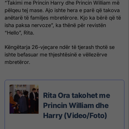
“Takimi me Princin Harry dhe Princin William më
pëlqeu tej mase. Ajo ishte hera e parë që takova
anëtarë të familjes mbretërore. Kjo ka bërë që të
isha paksa nervoze”, ka thënë për revistën
“Hello”, Rita.
Këngëtarja 26-vjeçare ndër të tjerash thotë se
ishte befasuar me thjeshtësinë e vëllezërve
mbretëror.
Rita Ora takohet me
Princin William dhe
Harry (Video/Foto)