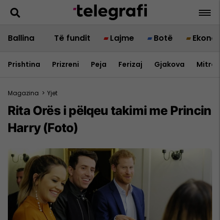
Ballina
Të fundit
Lajme
Botë
Ekono
Prishtina
Prizreni
Peja
Ferizaj
Gjakova
Mitrov
Magazina
>
Yjet
Rita Orës i pëlqeu takimi me Princin
Harry (Foto)