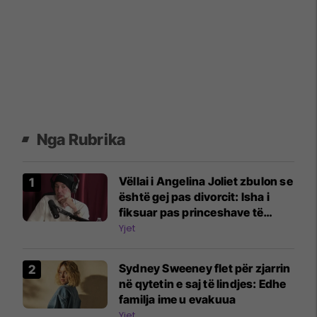
Nga Rubrika
Vëllai i Angelina Joliet zbulon se
është gej pas divorcit: Isha i
fiksuar pas princeshave të
Disney-t
Yjet
Sydney Sweeney flet për zjarrin
në qytetin e saj të lindjes: Edhe
familja ime u evakuua
Yjet