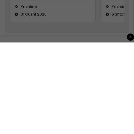
Prishtine
Prishtinë
31 Gusht 2026
6 Shtator 2
×