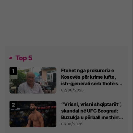
Top 5
Ftohet nga prokuroria e
Kosovës për krime lufte,
ish-gjenerali serb thotë se
dikush e tradhtoi në
02/08/2026
Beograd
“Vrisni, vrisni shqiptarët”,
skandal në UFC Beograd:
Buzukja u përball me thirrje
anti-shqiptare nga
01/08/2026
tribunat