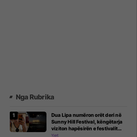
Nga Rubrika
Dua Lipa numëron orët deri në
Sunny Hill Festival, këngëtarja
viziton hapësirën e festivalit
para nisjes
Yjet