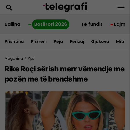
Ballina
Botërori 2026
Të fundit
Lajme
Prishtina
Prizreni
Peja
Ferizaj
Gjakova
Mitrov
Magazina
>
Yjet
Rike Roçi sërish merr vëmendje me
pozën me të brendshme