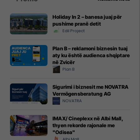
Holiday In 2 – banesa juaj për
pushime pranë detit
Edil Project
Plan B – reklamoni biznesin tuaj
aty ku është audienca shqiptare
në Zvicër
Plan B
Sigurimi i biznesit me NOVATRA
Vermögensberatung AG
NOVATRA
IMAX/ Cineplexx në Albi Mall,
thyen rekorde rajonale me
"Odisea"
Albi Mall