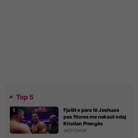
Top 5
Fjalët e para të Joshuas
pas fitores me nokaut ndaj
Kristian Prengës
26/07/2026