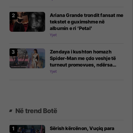
Ariana Grande trondit fansat me
tekstet e guximshme në
albumin e ri ‘Petal'
Yjet
Zendaya i kushton homazh
Spider-Man me çdo veshje të
turneut promovues, ndërsa
forcon statusin si ikonë e modës
Yjet
Në trend Botë
Sërish kërcënon, Vuçiq para