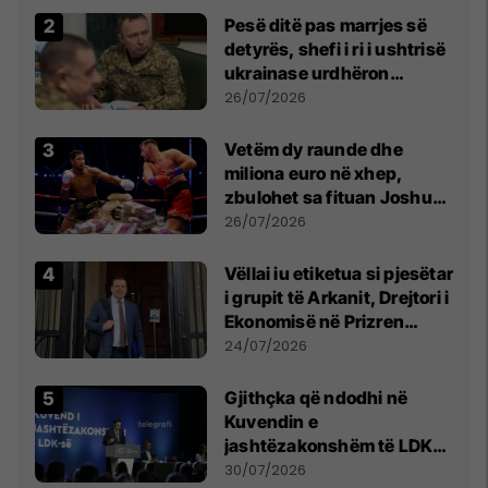
Pesë ditë pas marrjes së
detyrës, shefi i ri i ushtrisë
ukrainase urdhëron
kontroll të madh
26/07/2026
Vetëm dy raunde dhe
miliona euro në xhep,
zbulohet sa fituan Joshua
e Prenga
26/07/2026
Vëllai iu etiketua si pjesëtar
i grupit të Arkanit, Drejtori i
Ekonomisë në Prizren
mohon pretendimet
24/07/2026
Gjithçka që ndodhi në
Kuvendin e
jashtëzakonshëm të LDK-
së
30/07/2026