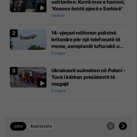
ushtarëve: Kurrë mos e harroni,
'Kosova është pjesë e Serbisë'
Serbia
14-vjeçari ndihmon policinë
britanike për një telefonatë të
rreme, aeroplanët luftarakë u
ngritën në ajër për të
Evropa
interceptuar fluturaken e Qatar
Airways që po shkonte drejt
Ukrainasit sulmohen në Poloni -
Mançesterit
Tusk i kërkon presidentit të
reagojë
Evropa
Jobs
Real Estate