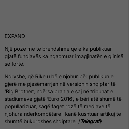
EXPAND
Një pozë me të brendshme që e ka publikuar
gjatë fundjavës ka ngacmuar imagjinatën e gjinisë
së fortë.
Ndryshe, që Rike u bë e njohur për publikun e
gjerë me pjesëmarrjen në versionin shqiptar të
‘Big Brother’, ndërsa prania e saj në tribunat e
stadiumeve gjatë ‘Euro 2016’, e bëri atë shumë të
popullarizuar, saqë faqet rozë të mediave të
njohura ndërkombëtare i kanë kushtuar artikuj të
shumtë bukuroshes shqiptare. /
Telegrafi
/