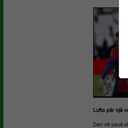
Lufta për një 
Deri në pesë e