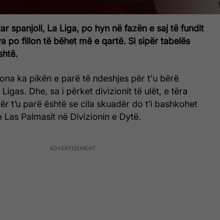
ar spanjoll, La Liga, po hyn në fazën e saj të fundit
 po fillon të bëhet më e qartë. Si sipër tabelës
shtë.
lona ka pikën e parë të ndeshjes për t'u bërë
igas. Dhe, sa i përket divizionit të ulët, e tëra
ër t’u parë është se cila skuadër do t’i bashkohet
e Las Palmasit në Divizionin e Dytë.