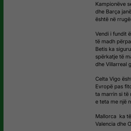
Kampionëve se
dhe Barça janë
është në rrugë
Vendi i fundit 
të madh përpar
Betis ka sigur
spërkatje të m
dhe Villarreal 
Celta Vigo ësht
Evropë pas fit
ta marrin si t
e teta me një 
Mallorca ka të
Valencia dhe Os