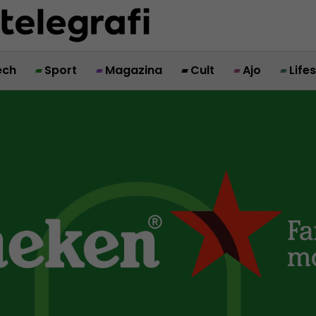
ech
Sport
Magazina
Cult
Ajo
Life