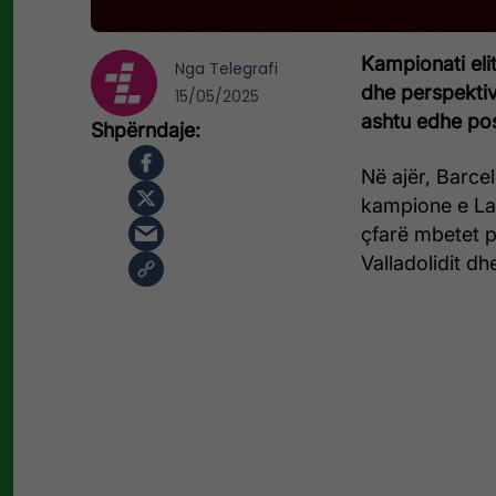
Kampionati elit
Nga
Telegrafi
dhe perspektiva
15/05/2025
ashtu edhe po
Në ajër, Barce
kampione e La L
çfarë mbetet p
Valladolidit dh