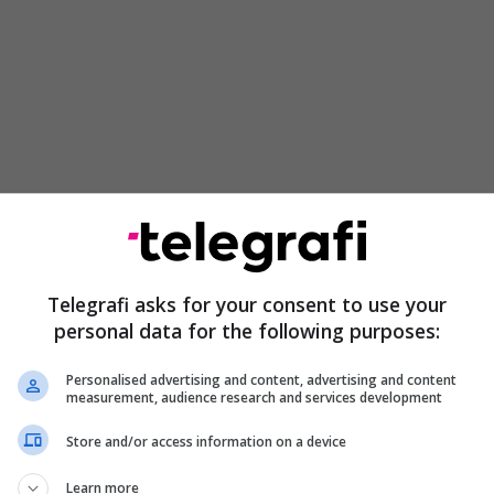
s, Getafe dhe Espanyol janë katër skuadrat që
shpëtuar tërësisht nga rënie prej ktegorisë.
 shpallet kampione në derbi
Telegrafi asks for your consent to use your
personal data for the following purposes:
 goditje vdekjeprurëse pasi fitoi El Clasicon , dhe
 Hansi Flick ka fuqinë për ta siguruar kampionatin.
Personalised advertising and content, advertising and content
measurement, audience research and services development
acobo Ramon e pengoi atë të festonte titullin të
Store and/or access information on a device
i ka një shans tjetër në Cornella. Një fitore sot (e
Espanyolit do t’i bënte ata kampionë të Spanjës.
Learn more