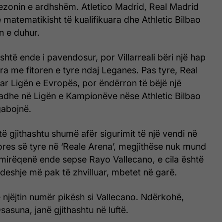
zonin e ardhshëm. Atletico Madrid, Real Madrid
 matematikisht të kualifikuara dhe Athletic Bilbao
n e duhur.
është ende i pavendosur, por Villarreali bëri një hap
a me fitoren e tyre ndaj Leganes. Pas tyre, Real
uar Ligën e Evropës, por ëndërron të bëjë një
adhe në Ligën e Kampionëve nëse Athletic Bilbao
gabojnë.
ë gjithashtu shumë afër sigurimit të një vendi në
ores së tyre në ‘Reale Arena’, megjithëse nuk mund
ë mirëqenë ende sepse Rayo Vallecano, e cila është
ndeshje më pak të zhvilluar, mbetet në garë.
 njëjtin numër pikësh si Vallecano. Ndërkohë,
asuna, janë gjithashtu në luftë.