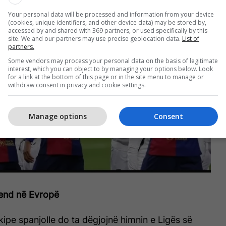
Your personal data will be processed and information from your device
(cookies, unique identifiers, and other device data) may be stored by,
accessed by and shared with 369 partners, or used specifically by this
site. We and our partners may use precise geolocation data.
List of
partners.
Some vendors may process your personal data on the basis of legitimate
interest, which you can object to by managing your options below. Look
for a link at the bottom of this page or in the site menu to manage or
withdraw consent in privacy and cookie settings.
Manage options
Consent
vend në Evropë
kipe spanjolle do ta dëgjojnë himnin e Ligës së