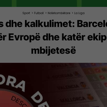
Sport
>
Futboll
>
Ndërkombëtare
>
La Liga
as dhe kalkulimet: Barcel
 për Evropë dhe katër eki
mbijetesë