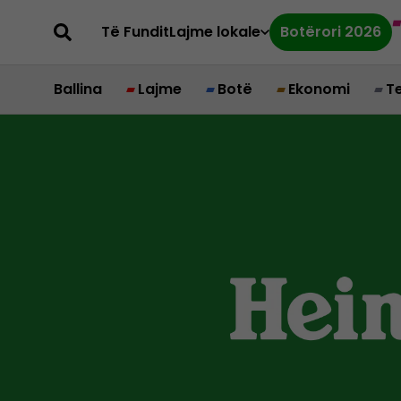
Të Fundit
Lajme lokale
Botërori 2026
Ballina
Lajme
Botë
Ekonomi
T