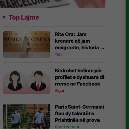
Top Lajme
Rita Ora: Jam
krenare që jam
emigrante, historia e
familjes sime më ka
Yjet
bërë më të fortë
Kërkohet hetime për
profilet e dyshuara të
rreme në Facebook
Siguri
Paris Saint-Germaini
fton dy talentët e
Prishtinës në prova
Sport vendor