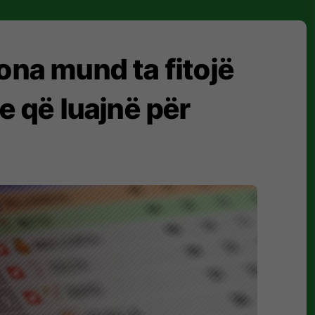
ona mund ta fitojë
pe që luajnë për