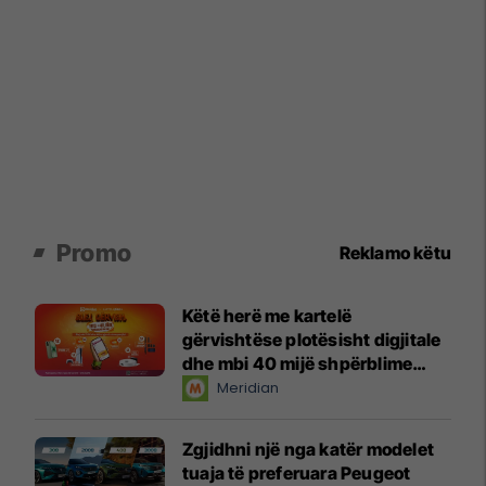
Promo
Reklamo këtu
Këtë herë me kartelë
gërvishtëse plotësisht digjitale
dhe mbi 40 mijë shpërblime
instant!
Meridian
Zgjidhni një nga katër modelet
tuaja të preferuara Peugeot