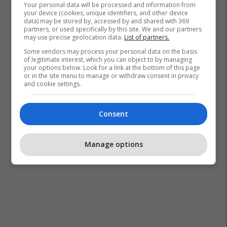
Inter
Transferimet
La Liga
Your personal data will be processed and information from
your device (cookies, unique identifiers, and other device
data) may be stored by, accessed by and shared with 369
partners, or used specifically by this site. We and our partners
may use precise geolocation data.
List of partners.
Some vendors may process your personal data on the basis
of legitimate interest, which you can object to by managing
your options below. Look for a link at the bottom of this page
or in the site menu to manage or withdraw consent in privacy
and cookie settings.
Consent
Manage options