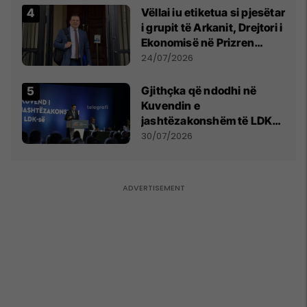
Vëllai iu etiketua si pjesëtar
i grupit të Arkanit, Drejtori i
Ekonomisë në Prizren
mohon pretendimet
24/07/2026
Gjithçka që ndodhi në
Kuvendin e
jashtëzakonshëm të LDK-
së
30/07/2026