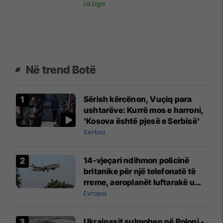
La Liga
Në trend Botë
Sërish kërcënon, Vuçiq para
ushtarëve: Kurrë mos e harroni,
'Kosova është pjesë e Serbisë'
Serbia
14-vjeçari ndihmon policinë
britanike për një telefonatë të
rreme, aeroplanët luftarakë u
ngritën në ajër për të
Evropa
interceptuar fluturaken e Qatar
Airways që po shkonte drejt
Ukrainasit sulmohen në Poloni -