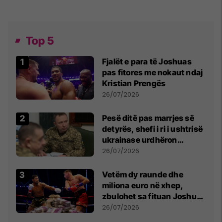
Top 5
Fjalët e para të Joshuas
pas fitores me nokaut ndaj
Kristian Prengës
26/07/2026
Pesë ditë pas marrjes së
detyrës, shefi i ri i ushtrisë
ukrainase urdhëron
kontroll të madh
26/07/2026
Vetëm dy raunde dhe
miliona euro në xhep,
zbulohet sa fituan Joshua
e Prenga
26/07/2026