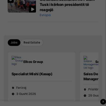
Mançesterit
Tusk i kërkon presidentit të
reagojë
Evropa
Jobs
Real Estate
Elkos Group
Solac
Specialist Mishi (Kasap)
Sales Devel
Manager
Ferizaj
Prishtinë
3 Gusht 2026
29 Gusht 2
×