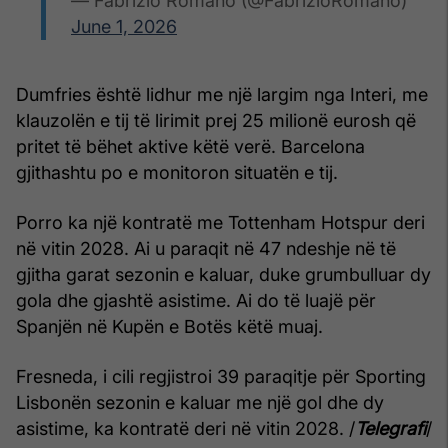
— Fabrizio Romano (@FabrizioRomano)
June 1, 2026
Dumfries është lidhur me një largim nga Interi, me
klauzolën e tij të lirimit prej 25 milionë eurosh që
pritet të bëhet aktive këtë verë. Barcelona
gjithashtu po e monitoron situatën e tij.
Porro ka një kontratë me Tottenham Hotspur deri
në vitin 2028. Ai u paraqit në 47 ndeshje në të
gjitha garat sezonin e kaluar, duke grumbulluar dy
gola dhe gjashtë asistime. Ai do të luajë për
Spanjën në Kupën e Botës këtë muaj.
Fresneda, i cili regjistroi 39 paraqitje për Sporting
Lisbonën sezonin e kaluar me një gol dhe dy
asistime, ka kontratë deri në vitin 2028. /
Telegrafi
/