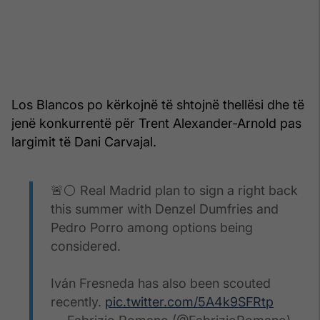
Los Blancos po kërkojnë të shtojnë thellësi dhe të
jenë konkurrentë për Trent Alexander-Arnold pas
largimit të Dani Carvajal.
🚨⚪️ Real Madrid plan to sign a right back
this summer with Denzel Dumfries and
Pedro Porro among options being
considered.
Iván Fresneda has also been scouted
recently.
pic.twitter.com/5A4k9SFRtp