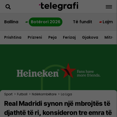
Ballina
Botërori 2026
Të fundit
Lajme
Prishtina
Prizreni
Peja
Ferizaj
Gjakova
Mitrov
Sport
>
Futboll
>
Ndërkombëtare
>
La Liga
Real Madridi synon një mbrojtës të
djathtë të ri, konsideron tre emra të