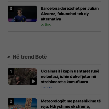
Barcelona dorëzohet për Julian
Alvarez, fokusohet tek dy
alternativa
La Liga
Në trend Botë
Ukrainasit i kapin ushtarët rusë
në befasi, ishin duke fjetur në
strehimoret e kamufluara
Evropa
Meteorologët me parashikime të
reja: Ndryshime ekstreme,