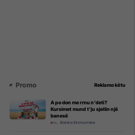
Promo
Reklamo këtu
A po don me rrnu n’deti?
Kursimet mund t’ju sjellin një
banesë
Banka Ekonomike