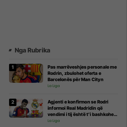
Nga Rubrika
Pas marrëveshjes personale me
Rodrin, zbulohet oferta e
Barcelonës për Man Cityn
La Liga
Agjenti e konfirmon se Rodri
informoi Real Madridin që
vendimi i tij është t’i bashkohet
Barcelonës
La Liga