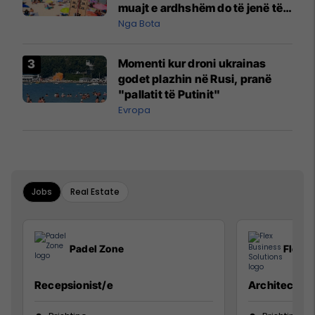
muajt e ardhshëm do të jenë të
pazakontë
Nga Bota
Momenti kur droni ukrainas
godet plazhin në Rusi, pranë
"pallatit të Putinit"
Evropa
Jobs
Real Estate
Padel Zone
Flex B
Recepsionist/e
Architect