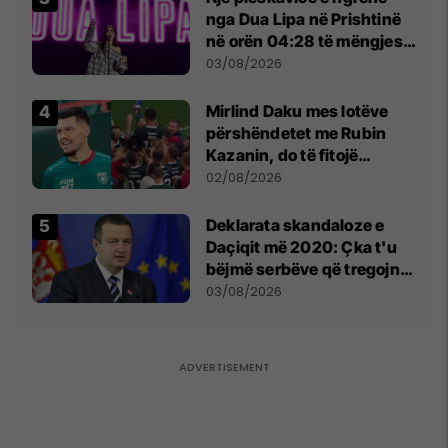
nga Dua Lipa në Prishtinë
në orën 04:28 të mëngjesit
- dhe bota digjitale serbe
03/08/2026
shpall gjendjen e luftës
Mirlind Daku mes lotëve
përshëndetet me Rubin
Kazanin, do të fitojë
miliona te Spartak Moska
02/08/2026
​Deklarata skandaloze e
Daçiqit më 2020: Çka t'u
bëjmë serbëve që tregojnë
ku janë varrosur shqiptarët
03/08/2026
në Serbi