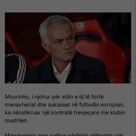
Mourinho, i njohur për stilin e tij të fortë
menaxherial dhe sukseset në futbollin evropian,
ka nënshkruar një kontratë trevjeçare me klubin
madrilen.
Marrëveshja mes palëve përfshin gjithashtu një