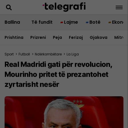
Ballina
Të fundit
Lajme
Botë
Ekono
Prishtina
Prizreni
Peja
Ferizaj
Gjakova
Mitrov
Sport
>
Futboll
>
Ndërkombëtare
>
La Liga
Real Madridi gati për revolucion,
Mourinho pritet të prezantohet
zyrtarisht nesër