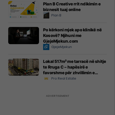
Plan B Creative rrit ndikimin e
biznesit tuaj online
Plan B
Po kërkoni mjek apo klinikë në
Kosovë? Njihuni me
GjejeMjekun.com
GjejeMjekun
Lokal 517m² me tarracë në shitje
te Rruga C – hapësirë e
favorshme për zhvillimin e
biznesit #15796
Pro Real Estate