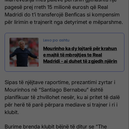
pagesë prej rreth 15 milionë eurosh që Real
Madridi do t’i transferojë Benficas si kompensim
për lirimin e trajnerit nga detyrimet e mëparshme.
Mourinho ka dy lojtarë për krahun
e majtë të mbrojtjes te Real
Madridi - ai duhet të zgjedh njërin
Sipas të njëjtave raportime, prezantimi zyrtar i
Mourinhos në “Santiago Bernabeu” është
planifikuar të zhvillohet nesër, ku ai pritet të dalë
për herë të parë përpara mediave si trajner i ri i
klubit.
Burime brenda klubit bëjnë të ditur se “The