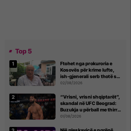
Top 5
Ftohet nga prokuroria e
Kosovës për krime lufte,
ish-gjenerali serb thotë se
dikush e tradhtoi në
02/08/2026
Beograd
“Vrisni, vrisni shqiptarët”,
skandal në UFC Beograd:
Buzukja u përball me thirrje
anti-shqiptare nga
01/08/2026
tribunat
Një pleskavicë e ngrënë