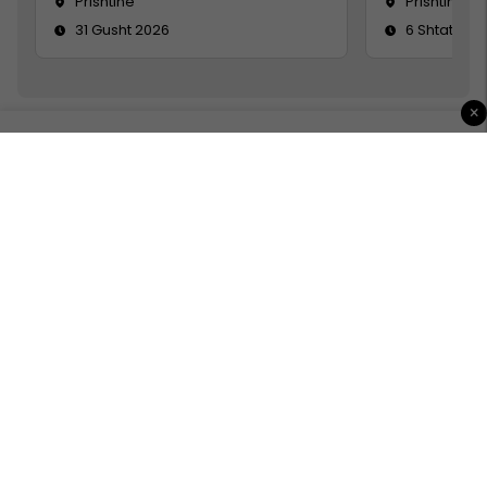
Prishtine
Prishtinë
31 Gusht 2026
6 Shtator 2
×