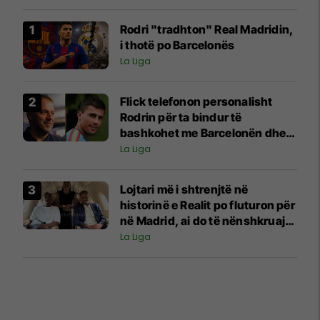
Rodri "tradhton" Real Madridin,
i thotë po Barcelonës
La Liga
Flick telefonon personalisht
Rodrin për ta bindur të
bashkohet me Barcelonën dhe
për t'i shpjeguar projektin e
La Liga
klubit
Lojtari më i shtrenjtë në
historinë e Realit po fluturon për
në Madrid, ai do të nënshkruajë
së shpejti me Los Blancos
La Liga