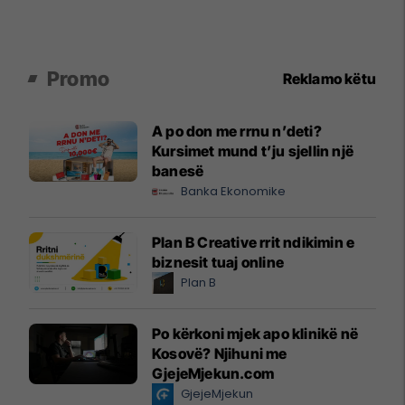
Promo
Reklamo këtu
A po don me rrnu n’deti?
Kursimet mund t’ju sjellin një
banesë
Banka Ekonomike
Plan B Creative rrit ndikimin e
biznesit tuaj online
Plan B
Po kërkoni mjek apo klinikë në
Kosovë? Njihuni me
GjejeMjekun.com
GjejeMjekun