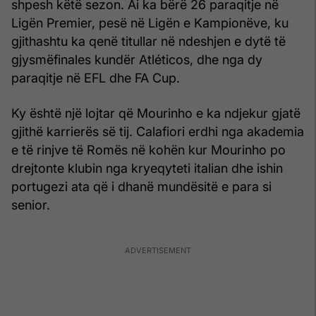
shpesh këtë sezon. Ai ka bërë 26 paraqitje në
Ligën Premier, pesë në Ligën e Kampionëve, ku
gjithashtu ka qenë titullar në ndeshjen e dytë të
gjysmëfinales kundër Atléticos, dhe nga dy
paraqitje në EFL dhe FA Cup.
Ky është një lojtar që Mourinho e ka ndjekur gjatë
gjithë karrierës së tij. Calafiori erdhi nga akademia
e të rinjve të Romës në kohën kur Mourinho po
drejtonte klubin nga kryeqyteti italian dhe ishin
portugezi ata që i dhanë mundësitë e para si
senior.