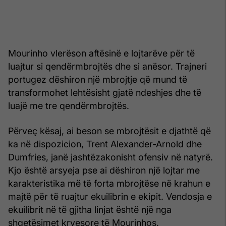
Mourinho vlerëson aftësinë e lojtarëve për të
luajtur si qendërmbrojtës dhe si anësor. Trajneri
portugez dëshiron një mbrojtje që mund të
transformohet lehtësisht gjatë ndeshjes dhe të
luajë me tre qendërmbrojtës.
Përveç kësaj, ai beson se mbrojtësit e djathtë që
ka në dispozicion, Trent Alexander-Arnold dhe
Dumfries, janë jashtëzakonisht ofensiv në natyrë.
Kjo është arsyeja pse ai dëshiron një lojtar me
karakteristika më të forta mbrojtëse në krahun e
majtë për të ruajtur ekuilibrin e ekipit. Vendosja e
ekuilibrit në të gjitha linjat është një nga
shqetësimet kryesore të Mourinhos.