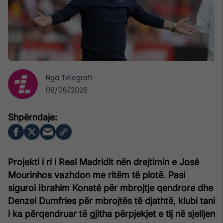
Nga
Telegrafi
08/06/2026
Projekti i ri i Real Madridit nën drejtimin e José
Mourinhos vazhdon me ritëm të plotë. Pasi
siguroi Ibrahim Konaté për mbrojtje qendrore dhe
Denzel Dumfries për mbrojtës të djathtë, klubi tani
i ka përqendruar të gjitha përpjekjet e tij në sjelljen