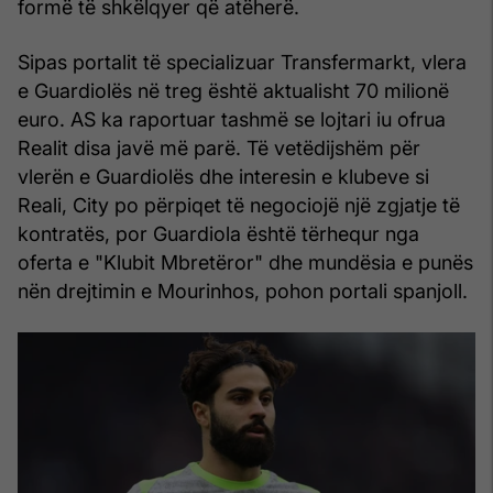
formë të shkëlqyer që atëherë.
Sipas portalit të specializuar Transfermarkt, vlera
e Guardiolës në treg është aktualisht 70 milionë
euro. AS ka raportuar tashmë se lojtari iu ofrua
Realit disa javë më parë. Të vetëdijshëm për
vlerën e Guardiolës dhe interesin e klubeve si
Reali, City po përpiqet të negociojë një zgjatje të
kontratës, por Guardiola është tërhequr nga
oferta e "Klubit Mbretëror" dhe mundësia e punës
nën drejtimin e Mourinhos, pohon portali spanjoll.