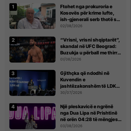
Ftohet nga prokuroria e
Kosovës për krime lufte,
ish-gjenerali serb thotë se
dikush e tradhtoi në
02/08/2026
Beograd
“Vrisni, vrisni shqiptarët”,
skandal në UFC Beograd:
Buzukja u përball me thirrje
anti-shqiptare nga
01/08/2026
tribunat
Gjithçka që ndodhi në
Kuvendin e
jashtëzakonshëm të LDK-
së
30/07/2026
Një pleskavicë e ngrënë
nga Dua Lipa në Prishtinë
në orën 04:28 të mëngjesit
- dhe bota digjitale serbe
03/08/2026