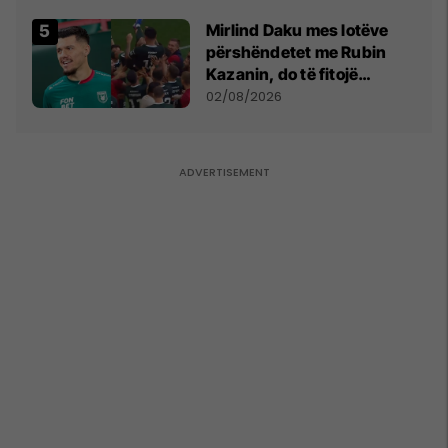
shpall gjendjen e luftës
Mirlind Daku mes lotëve
përshëndetet me Rubin
Kazanin, do të fitojë
miliona te Spartak Moska
02/08/2026