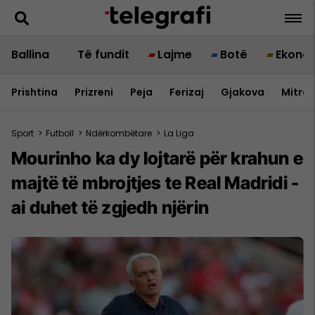
Ballina
Të fundit
Lajme
Botë
Ekono
Prishtina
Prizreni
Peja
Ferizaj
Gjakova
Mitrov
Sport
>
Futboll
>
Ndërkombëtare
>
La Liga
Mourinho ka dy lojtarë për krahun e
majtë të mbrojtjes te Real Madridi -
ai duhet të zgjedh njërin