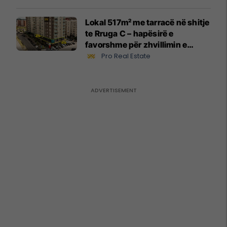
Lokal 517m² me tarracë në shitje
te Rruga C – hapësirë e
favorshme për zhvillimin e
biznesit #15796
Pro Real Estate