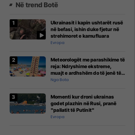
Në trend Botë
Ukrainasit i kapin ushtarët rusë
në befasi, ishin duke fjetur në
strehimoret e kamufluara
Evropa
Meteorologët me parashikime të
reja: Ndryshime ekstreme,
muajt e ardhshëm do të jenë të
pazakontë
Nga Bota
Momenti kur droni ukrainas
godet plazhin në Rusi, pranë
"pallatit të Putinit"
Evropa