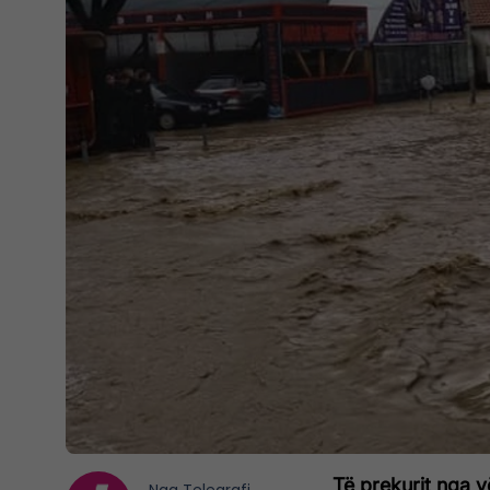
Të prekurit nga v