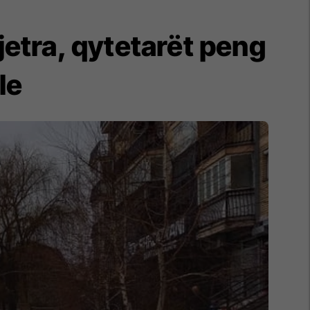
jetra, qytetarët peng
le