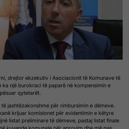
mi, drejtor ekzekutiv i Asociacionit të Komunave të
e ka një burokraci të paparë në kompensimin e
ësuar qytetarët.
i të jashtëzakonshme për rimbursimin e dëmeve.
anë krijuar komisionet për evidentimin e këtyre
në listat preliminare të dëmeve, pastaj listat finale
ë në kuvende komunale për aprovim dhe më pas