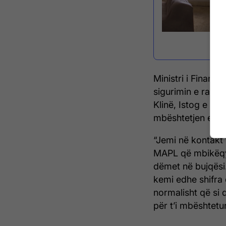
Ministri i Financ
sigurimin e rapor
Klinë, Istog e Po
mbështetjen e k
“Jemi në kontakt 
MAPL që mbikëqyru
dëmet në bujqësi
kemi edhe shifra
normalisht që si 
për t’i mbështetu