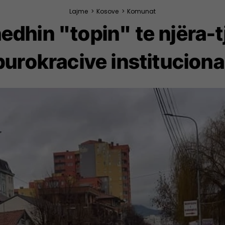
Lajme
>
Kosove
>
Komunat
dhin "topin" te njëra-t
 burokracive instituciona