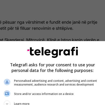
 pësuar nga vërshimet e fundit ende janë në pritje
tit për të filluar renovimin e shtëpive.
Skenderaj, Mitrovicë, Klinë e Istog kapin vlerën e
iona eurove.
anë krijuar komisione për të vlerësuar dëmet e
ërshimet.
Telegrafi asks for your consent to use your
personal data for the following purposes:
s thotë ende nuk posedon të dhënat zyrtare për
Personalised advertising and content, advertising and content
ra nga përmbytjet e fundit në disa komuna.
measurement, audience research and services development
Store and/or access information on a device
Nuk ka filluar ende
Learn more