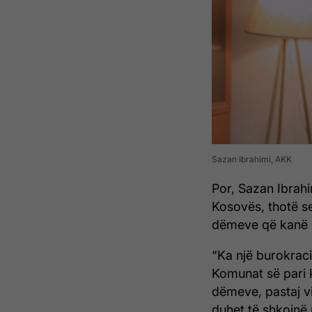
Sazan Ibrahimi, AKK
Por, Sazan Ibrahi
Kosovës, thotë s
dëmeve që kanë p
“Ka një burokrac
Komunat së pari k
dëmeve, pastaj vij
duhet të shkojn