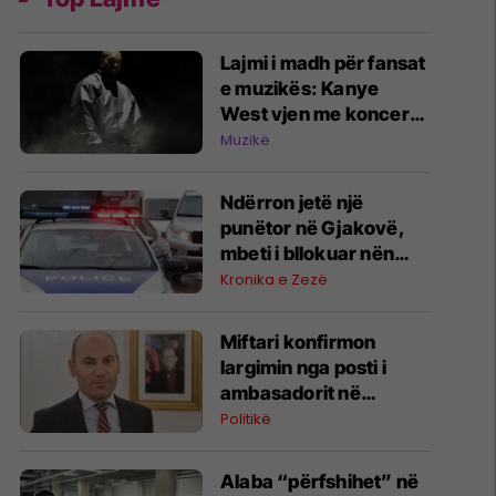
Lajmi i madh për fansat
e muzikës: Kanye
West vjen me koncert
në Tiranë!
Muzikë
Ndërron jetë një
punëtor në Gjakovë,
mbeti i bllokuar nën
kamion
Kronika e Zezë
Miftari konfirmon
largimin nga posti i
ambasadorit në
Vatikan: Pranova
Politikë
dekretin nga Haxhiu
Alaba “përfshihet” në