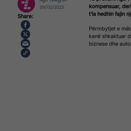
Nga
Telegrafi
kompensuar, deri
09/02/2023
t’ia hedhin fajin 
Përmbytjet e mëdh
kanë shkaktuar d
biznese dhe auto