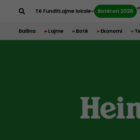
Të Fundit
Lajme lokale
Botërori 2026
Ballina
Lajme
Botë
Ekonomi
T