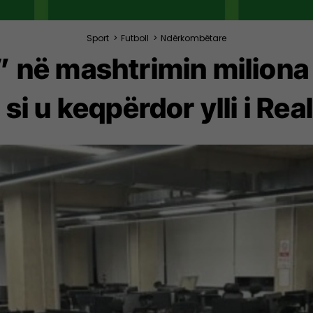
Sport
>
Futboll
>
Ndërkombëtare
” në mashtrimin miliona 
si u keqpërdor ylli i Rea