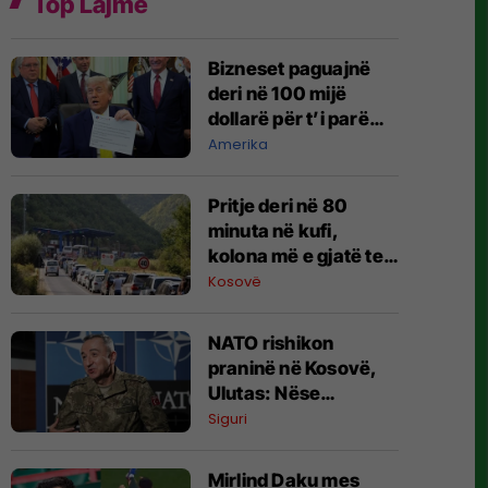
Top Lajme
Bizneset paguajnë
deri në 100 mijë
dollarë për t’i parë
më shpejt postimet e
Amerika
Trumpit
Pritje deri në 80
minuta në kufi,
kolona më e gjatë te
Dheu i Bardhë
Kosovë
NATO rishikon
praninë në Kosovë,
Ulutas: Nëse
vazhdon stabiliteti,
Siguri
KFOR-i mund të
zvogëlojë gradualisht
Mirlind Daku mes