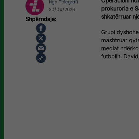
Operacioni nd
Nga
Telegrafi
prokuroria e S
30/04/2026
shkatërruar një
Grupi dyshohet
mashtruar qyte
mediat ndërkom
futbollit, Davi