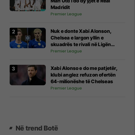
Man Utd i do dy yjet e Real
Madridit
Premier League
Nuk e donte Xabi Alonson,
Chelsea e largon yllin e
skuadrës te rivali në Ligën
Premier
Premier League
Xabi Alonso e do me patjetër,
klubi anglez refuzon ofertën
64-milionëshe të Chelseas
Premier League
Në trend Botë