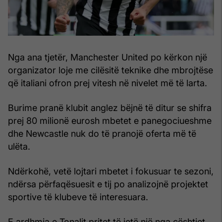
Nga ana tjetër, Manchester United po kërkon një
organizator loje me cilësitë teknike dhe mbrojtëse
që italiani ofron prej vitesh në nivelet më të larta.
Burime pranë klubit anglez bëjnë të ditur se shifra
prej 80 milionë eurosh mbetet e panegociueshme
dhe Newcastle nuk do të pranojë oferta më të
ulëta.
Ndërkohë, vetë lojtari mbetet i fokusuar te sezoni,
ndërsa përfaqësuesit e tij po analizojnë projektet
sportive të klubeve të interesuara.
E ardhmja e Tonalit pritet të jetë një nga çështjet