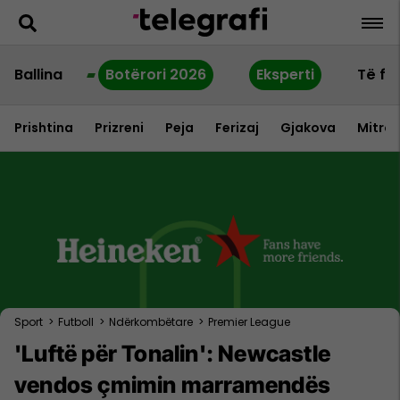
Ballina
Botërori 2026
Eksperti
Të fu
Prishtina
Prizreni
Peja
Ferizaj
Gjakova
Mitrov
Sport
>
Futboll
>
Ndërkombëtare
>
Premier League
'Luftë për Tonalin': Newcastle
vendos çmimin marramendës