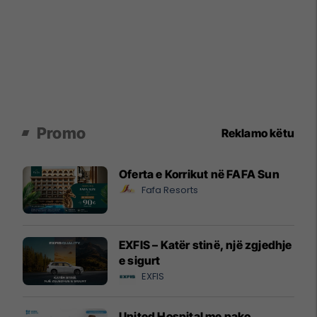
Promo
Reklamo këtu
Oferta e Korrikut në FAFA Sun
Fafa Resorts
EXFIS – Katër stinë, një zgjedhje
e sigurt
EXFIS
United Hospital me pako