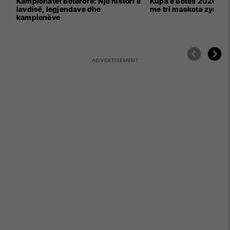
Kampionatet Botërore: Një histori e
Kupa e Botës 2026 për
lavdisë, legjendave dhe
me tri maskota zyrtar
kampionëve