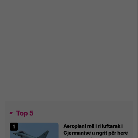
Top 5
Aeroplani më i ri luftarak i
Gjermanisë u ngrit për herë