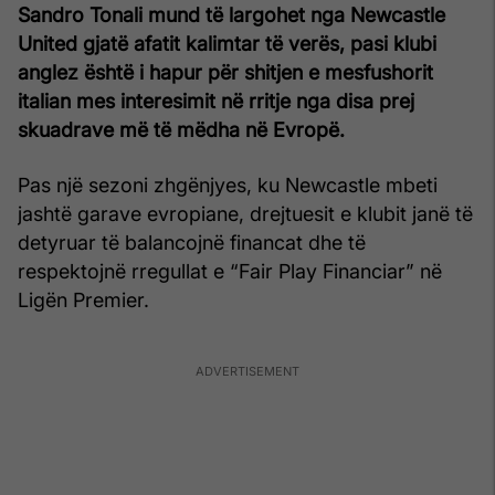
Sandro Tonali mund të largohet nga Newcastle
United gjatë afatit kalimtar të verës, pasi klubi
anglez është i hapur për shitjen e mesfushorit
italian mes interesimit në rritje nga disa prej
skuadrave më të mëdha në Evropë.
Pas një sezoni zhgënjyes, ku Newcastle mbeti
jashtë garave evropiane, drejtuesit e klubit janë të
detyruar të balancojnë financat dhe të
respektojnë rregullat e “Fair Play Financiar” në
Ligën Premier.