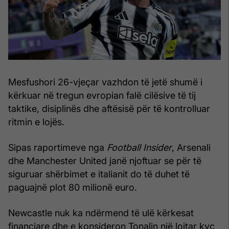
Mesfushori 26-vjeçar vazhdon të jetë shumë i
kërkuar në tregun evropian falë cilësive të tij
taktike, disiplinës dhe aftësisë për të kontrolluar
ritmin e lojës.
Sipas raportimeve nga
Football Insider
, Arsenali
dhe Manchester United janë njoftuar se për të
siguruar shërbimet e italianit do të duhet të
paguajnë plot 80 milionë euro.
Newcastle nuk ka ndërmend të ulë kërkesat
financiare dhe e konsideron Tonalin një lojtar kyç