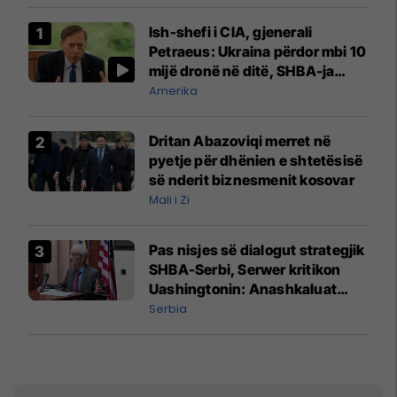
Ish-shefi i CIA, gjenerali
Petraeus: Ukraina përdor mbi 10
mijë dronë në ditë, SHBA-ja
mbetet shumë prapa në
Amerika
prodhim
Dritan Abazoviqi merret në
pyetje për dhënien e shtetësisë
së nderit biznesmenit kosovar
Mali i Zi
Pas nisjes së dialogut strategjik
SHBA-Serbi, Serwer kritikon
Uashingtonin: Anashkaluat
Banjskën, sulmin ndaj KFOR-it
Serbia
dhe rrëmbimin e Policëve të
Kosovës