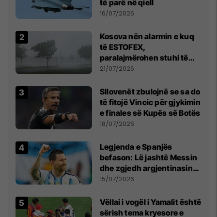
të parë në qiell
16/07/2026
Kosova nën alarmin e kuq
të ESTOFEX,
paralajmërohen stuhi të
fuqishme me breshër dhe
21/07/2026
erëra të forta
Sllovenët zbulojnë se sa do
të fitojë Vincic për gjykimin
e finales së Kupës së Botës
18/07/2026
Legjenda e Spanjës
befason: Lë jashtë Messin
dhe zgjedh argjentinasin
më të mirë në botë
15/07/2026
Vëllai i vogël i Yamalit është
sërish tema kryesore e