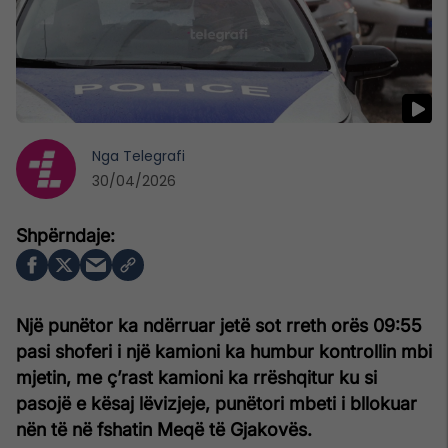
Nga
Telegrafi
30/04/2026
Një punëtor ka ndërruar jetë sot rreth orës 09:55
pasi shoferi i një kamioni ka humbur kontrollin mbi
mjetin, me ç’rast kamioni ka rrëshqitur ku si
pasojë e kësaj lëvizjeje, punëtori mbeti i bllokuar
nën të në fshatin Meqë të Gjakovës.