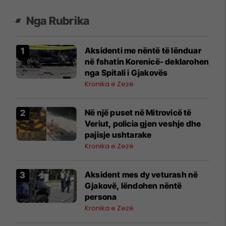
Nga Rubrika
Aksidenti me nëntë të lënduar
në fshatin Korenicë- deklarohen
nga Spitali i Gjakovës
Kronika e Zezë
Në një puset në Mitrovicë të
Veriut, policia gjen veshje dhe
pajisje ushtarake
Kronika e Zezë
Aksident mes dy veturash në
Gjakovë, lëndohen nëntë
persona
Kronika e Zezë