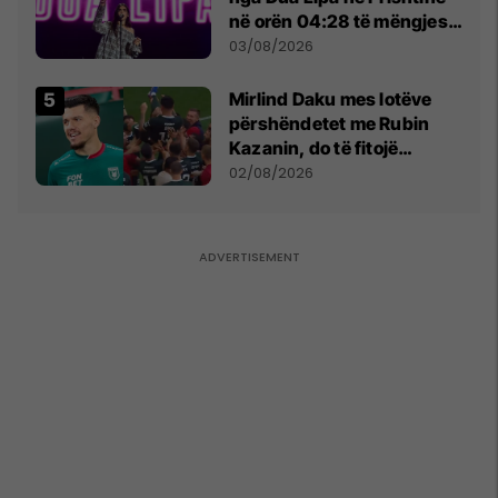
në orën 04:28 të mëngjesit
- dhe bota digjitale serbe
03/08/2026
shpall gjendjen e luftës
Mirlind Daku mes lotëve
përshëndetet me Rubin
Kazanin, do të fitojë
miliona te Spartak Moska
02/08/2026