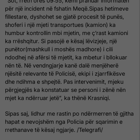
“Sot, rreth orës 09:55, kemi pranuar informatën
për një incident në fshatin Meqë.Sipas hetimeve
fillestare, dyshohet se gjatë procesit të punës,
shoferi i një mjeti transportues (kamion) ka
humbur kontrollin mbi mjetin, me ç’rast kamioni
ka rrëshqitur. Si pasojë e kësaj lëvizjeje, një
punëtor(mashkull i moshës madhore) i cili
ndodhej në afërsi të mjetit, ka mbetur i bllokuar
nën të. Në vendngjarje kanë dalë menjëherë
njësitë relevante të Policisë, ekipi i zjarrfikësve
dhe ndihma e shpejtë. Pas intervenimit, mjeku
përgjegjës ka konstatuar se personi i zënë nën
mjet ka ndërruar jetë”, ka thënë Krasniqi.
Sipas saj, lidhur me rastin po ndërmerren të gjitha
hapat e nevojshëm nga Policia për sqarimin e
rrethanave të kësaj ngjarje. /Telegrafi/