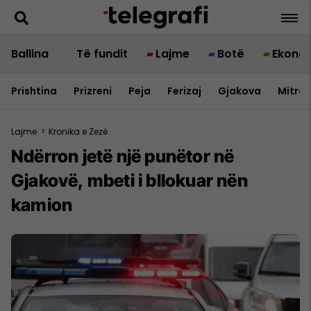
Ballina
Të fundit
Lajme
Botë
Ekono
Prishtina
Prizreni
Peja
Ferizaj
Gjakova
Mitrov
Lajme
>
Kronika e Zezë
Ndërron jetë një punëtor në
Gjakovë, mbeti i bllokuar nën
kamion