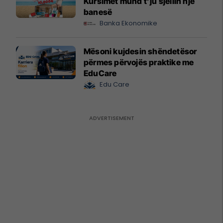
Kursimet mund t’ju sjellin një
banesë
Banka Ekonomike
Mësoni kujdesin shëndetësor
përmes përvojës praktike me
EduCare
Edu Care