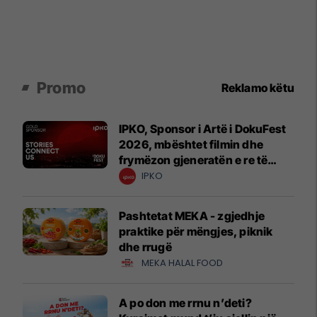
Promo
Reklamo këtu
IPKO, Sponsor i Artë i DokuFest
2026, mbështet filmin dhe
frymëzon gjeneratën e re të
krijuesve
IPKO
Pashtetat MEKA - zgjedhje
praktike për mëngjes, piknik
dhe rrugë
MEKA HALAL FOOD
A po don me rrnu n’deti?