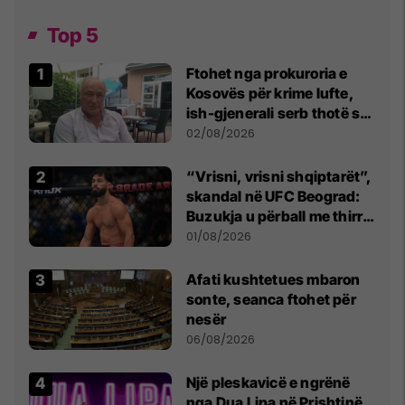
Top 5
Ftohet nga prokuroria e
Kosovës për krime lufte,
ish-gjenerali serb thotë se
dikush e tradhtoi në
02/08/2026
Beograd
“Vrisni, vrisni shqiptarët”,
skandal në UFC Beograd:
Buzukja u përball me thirrje
anti-shqiptare nga
01/08/2026
tribunat
Afati kushtetues mbaron
sonte, seanca ftohet për
nesër
06/08/2026
Një pleskavicë e ngrënë
nga Dua Lipa në Prishtinë