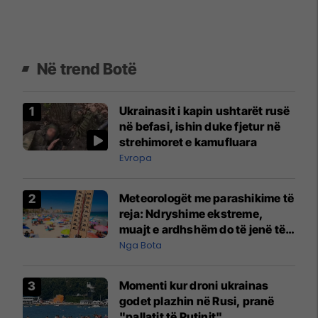
Në trend Botë
Ukrainasit i kapin ushtarët rusë
në befasi, ishin duke fjetur në
strehimoret e kamufluara
Evropa
Meteorologët me parashikime të
reja: Ndryshime ekstreme,
muajt e ardhshëm do të jenë të
pazakontë
Nga Bota
Momenti kur droni ukrainas
godet plazhin në Rusi, pranë
"pallatit të Putinit"