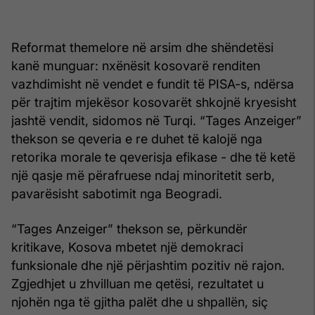
Reformat themelore në arsim dhe shëndetësi
kanë munguar: nxënësit kosovarë renditen
vazhdimisht në vendet e fundit të PISA-s, ndërsa
për trajtim mjekësor kosovarët shkojnë kryesisht
jashtë vendit, sidomos në Turqi. “Tages Anzeiger”
thekson se qeveria e re duhet të kalojë nga
retorika morale te qeverisja efikase - dhe të ketë
një qasje më përafruese ndaj minoritetit serb,
pavarësisht sabotimit nga Beogradi.
“Tages Anzeiger” thekson se, përkundër
kritikave, Kosova mbetet një demokraci
funksionale dhe një përjashtim pozitiv në rajon.
Zgjedhjet u zhvilluan me qetësi, rezultatet u
njohën nga të gjitha palët dhe u shpallën, siç