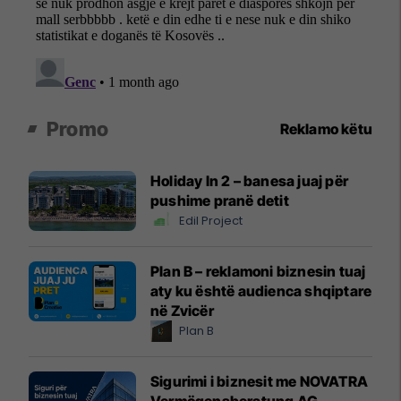
Promo
Reklamo këtu
Holiday In 2 – banesa juaj për
pushime pranë detit
Edil Project
Plan B – reklamoni biznesin tuaj
aty ku është audienca shqiptare
në Zvicër
Plan B
Sigurimi i biznesit me NOVATRA
Vermögensberatung AG