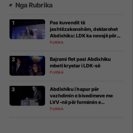
Nga Rubrika
Pas kuvendit të
jashtëzakonshëm, deklarohet
Abdixhiku: LDK ka nevojë për
bashkim, Republika për
Politikë
stabilitet institucional
Bajrami flet pasi Abdixhiku
mbeti kryetar i LDK-së
Politikë
Abdixhiku i hapur për
vazhdimin e bisedimeve me
LVV-në për formimin e
institucioneve
Politikë