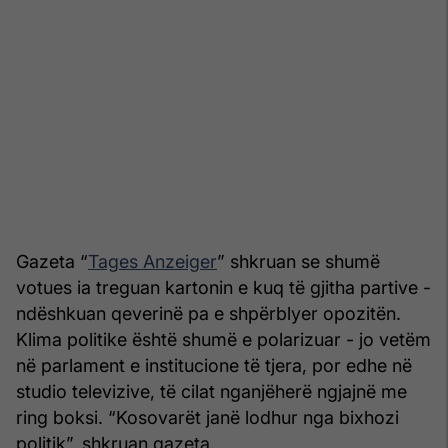
Gazeta “
Tages Anzeiger
” shkruan se shumë
votues ia treguan kartonin e kuq të gjitha partive -
ndëshkuan qeverinë pa e shpërblyer opozitën.
Klima politike është shumë e polarizuar - jo vetëm
në parlament e institucione të tjera, por edhe në
studio televizive, të cilat nganjëherë ngjajnë me
ring boksi. “Kosovarët janë lodhur nga bixhozi
politik”, shkruan gazeta.