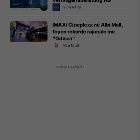
NOVATRA
IMAX/ Cineplexx në Albi Mall,
thyen rekorde rajonale me
"Odisea"
Albi Mall