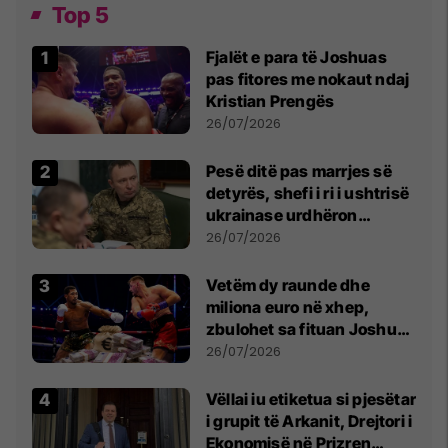
Top 5
Fjalët e para të Joshuas
pas fitores me nokaut ndaj
Kristian Prengës
26/07/2026
Pesë ditë pas marrjes së
detyrës, shefi i ri i ushtrisë
ukrainase urdhëron
kontroll të madh
26/07/2026
Vetëm dy raunde dhe
miliona euro në xhep,
zbulohet sa fituan Joshua
e Prenga
26/07/2026
Vëllai iu etiketua si pjesëtar
i grupit të Arkanit, Drejtori i
Ekonomisë në Prizren