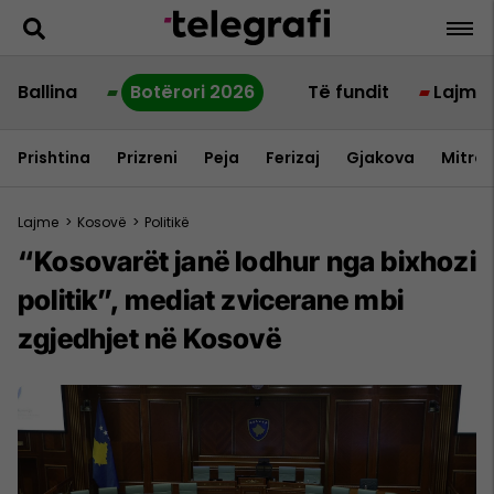
Ballina
Botërori 2026
Të fundit
Lajme
Prishtina
Prizreni
Peja
Ferizaj
Gjakova
Mitrov
Lajme
>
Kosovë
>
Politikë
“Kosovarët janë lodhur nga bixhozi
politik”, mediat zvicerane mbi
zgjedhjet në Kosovë