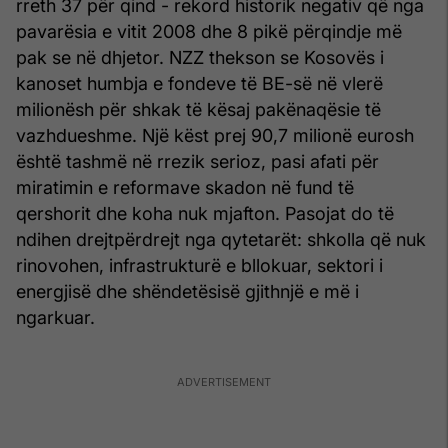
rreth 37 për qind - rekord historik negativ që nga
pavarësia e vitit 2008 dhe 8 pikë përqindje më
pak se në dhjetor. NZZ thekson se Kosovës i
kanoset humbja e fondeve të BE-së në vlerë
milionësh për shkak të kësaj pakënaqësie të
vazhdueshme. Një këst prej 90,7 milionë eurosh
është tashmë në rrezik serioz, pasi afati për
miratimin e reformave skadon në fund të
qershorit dhe koha nuk mjafton. Pasojat do të
ndihen drejtpërdrejt nga qytetarët: shkolla që nuk
rinovohen, infrastrukturë e bllokuar, sektori i
energjisë dhe shëndetësisë gjithnjë e më i
ngarkuar.