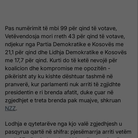
Pas numërimit të mbi 99 për qind të votave,
Vetëvendosja mori rreth 43 për qind të votave,
ndjekur nga Partia Demokratike e Kosovës me
21,1 për qind dhe Lidhja Demokratike e Kosovës
me 17,7 për qind. Kurti do të ketë nevojë për
koalicion dhe kompromise me opozitën -
pikërisht aty ku kishte dështuar tashmë në
pranverë, kur parlamenti nuk arriti të zgjidhte
presidentin e ri brenda afatit, duke çuar në
zgjedhjet e treta brenda pak muajve, shkruan
NZZ
.
Lodhja e qytetarëve nga kjo valë zgjedhjesh u
pasqyrua qartë në shifra: pjesëmarrja arriti vetëm