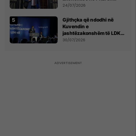
mohon pretendimet
24/07/2026
Gjithçka që ndodhi në
Kuvendin e
jashtëzakonshëm të LDK-
së
30/07/2026