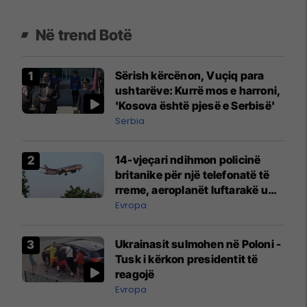
Në trend Botë
Sërish kërcënon, Vuçiq para
ushtarëve: Kurrë mos e harroni,
'Kosova është pjesë e Serbisë'
Serbia
14-vjeçari ndihmon policinë
britanike për një telefonatë të
rreme, aeroplanët luftarakë u
ngritën në ajër për të
Evropa
interceptuar fluturaken e Qatar
Airways që po shkonte drejt
Ukrainasit sulmohen në Poloni -
Mançesterit
Tusk i kërkon presidentit të
reagojë
Evropa