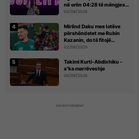
në orën 04:28 të mëngjesit
- dhe bota digjitale serbe
03/08/2026
shpall gjendjen e luftës
Mirlind Daku mes lotëve
përshëndetet me Rubin
Kazanin, do të fitojë
miliona te Spartak Moska
02/08/2026
Takimi Kurti-Abdixhiku -
s'ka marrëveshje
06/08/2026