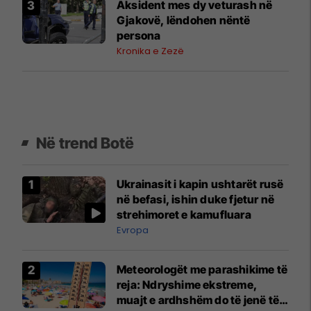
Aksident mes dy veturash në
Gjakovë, lëndohen nëntë
persona
Kronika e Zezë
Në trend Botë
Ukrainasit i kapin ushtarët rusë
në befasi, ishin duke fjetur në
strehimoret e kamufluara
Evropa
Meteorologët me parashikime të
reja: Ndryshime ekstreme,
muajt e ardhshëm do të jenë të