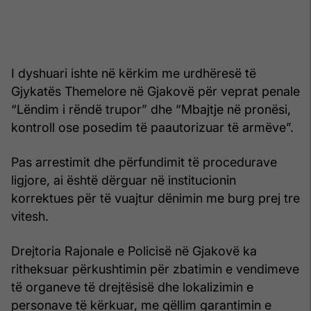
I dyshuari ishte në kërkim me urdhëresë të
Gjykatës Themelore në Gjakovë për veprat penale
“Lëndim i rëndë trupor” dhe “Mbajtje në pronësi,
kontroll ose posedim të paautorizuar të armëve”.
Pas arrestimit dhe përfundimit të procedurave
ligjore, ai është dërguar në institucionin
korrektues për të vuajtur dënimin me burg prej tre
vitesh.
Drejtoria Rajonale e Policisë në Gjakovë ka
ritheksuar përkushtimin për zbatimin e vendimeve
të organeve të drejtësisë dhe lokalizimin e
personave të kërkuar, me qëllim garantimin e