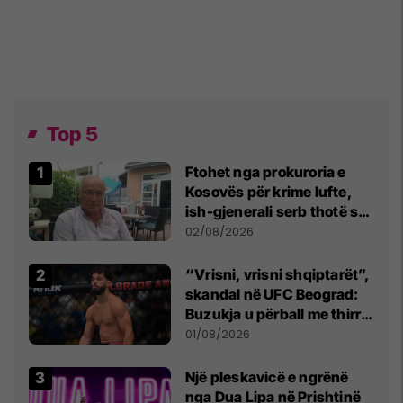
Top 5
Ftohet nga prokuroria e
Kosovës për krime lufte,
ish-gjenerali serb thotë se
dikush e tradhtoi në
02/08/2026
Beograd
“Vrisni, vrisni shqiptarët”,
skandal në UFC Beograd:
Buzukja u përball me thirrje
anti-shqiptare nga
01/08/2026
tribunat
Një pleskavicë e ngrënë
nga Dua Lipa në Prishtinë