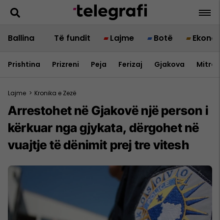
Ballina
Të fundit
Lajme
Botë
Ekono
Prishtina
Prizreni
Peja
Ferizaj
Gjakova
Mitrov
Lajme
>
Kronika e Zezë
Arrestohet në Gjakovë një person i
kërkuar nga gjykata, dërgohet në
vuajtje të dënimit prej tre vitesh