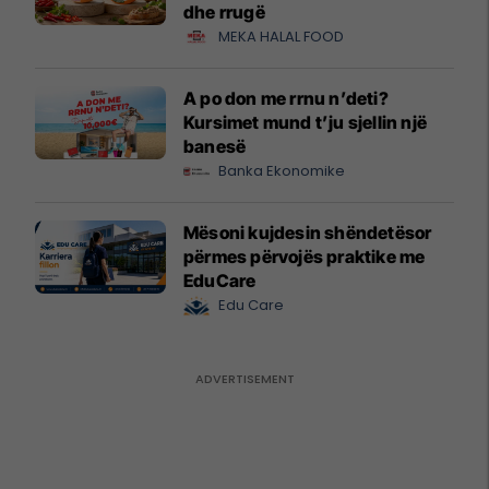
dhe rrugë
MEKA HALAL FOOD
A po don me rrnu n’deti?
Kursimet mund t’ju sjellin një
banesë
Banka Ekonomike
Mësoni kujdesin shëndetësor
përmes përvojës praktike me
EduCare
Edu Care