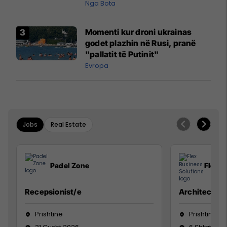
pazakontë
Nga Bota
Momenti kur droni ukrainas
godet plazhin në Rusi, pranë
"pallatit të Putinit"
Evropa
Jobs
Real Estate
Padel Zone
Flex B
Recepsionist/e
Architect
Prishtine
Prishtinë