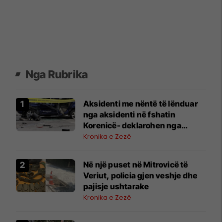
Nga Rubrika
Aksidenti me nëntë të lënduar
nga aksidenti në fshatin
Korenicë- deklarohen nga
Spitali i Gjakovës
Kronika e Zezë
Në një puset në Mitrovicë të
Veriut, policia gjen veshje dhe
pajisje ushtarake
Kronika e Zezë