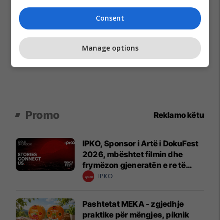
Consent
Manage options
Promo
Reklamo këtu
IPKO, Sponsor i Artë i DokuFest
2026, mbështet filmin dhe
frymëzon gjeneratën e re të
krijuesve
IPKO
Pashtetat MEKA - zgjedhje
praktike për mëngjes, piknik